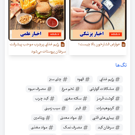
عوارض فشارخون بالا چیست؟
رژیم غذایی پرچرب موجب پیشرفت
سرطان پروستات می‌شود
تگ‌ها
رژیم غذایی
قهوه
چای سبز
مشکلات گوارشی
تخم مرغ
مصرف میوه
گوشت قرمز
سکته مغزی
کبد چرب
کربوهیدرات
فیبر
سیب زمینی
بیماری‌های قلبی
مواد معدنی
ویتامین
سرطان کبد
مصرف نمک
مواد مغذی