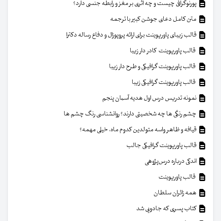
پورنوگرافی چیست و چه اثری بر مغز و رابطه جنسی دارد؟
متن کامل دعای جوشن کبیر با ترجمه
قالب زیبای پاورپوینت برای ارائه پروپوزال و دفاع رساله دکترا
قالب پاورپوینت کادر دار زیبا
قالب پاورپوینت گرافیکی و طرح دار زیبا
قالب پاورپوینت گرافیکی زیبا
نمونه تدریس درس اول هدیه آسمان پنجم
چشم رنگی ها چه شخصیتی دارند؟ روانشناسی رنگ چشم ها
قیافه و ظاهر واسه متولدین کدوم ماه، خیلی مهمه؟
قالب پاورپوینت گرافیکی جالب
اندکی درباره درس‌پژوهی
قالب پاورپوینت
همه زائران سلطان
کتاب پسری که جادویی شد