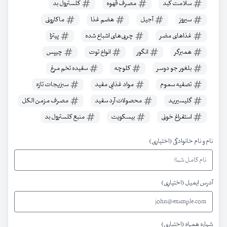
سلامت کبد
مصرف قهوه
کلسترول بد
سیروز
آجیل
هضم غذا
ماکارونی
غذاهای مضر
چربی‌های اشباع شده
پیتزا
همبرگر
انگور
انواع توت
چیپس
بلغور جو دوسر
کلوچه
سفیده تخم مرغ
تصفیه سموم
مواد غذایی مفید
سبزیجات تازه
گلیسیرید
محصولات آرد سفید
مصرف مزمن الکل
استفراغ خونی
بیسکویت
منبع کلسترول بد
نام و نام خانوادگی (اختیاری)
آدرس ایمیل (اختیاری)
شماره همراه (اختیاری)