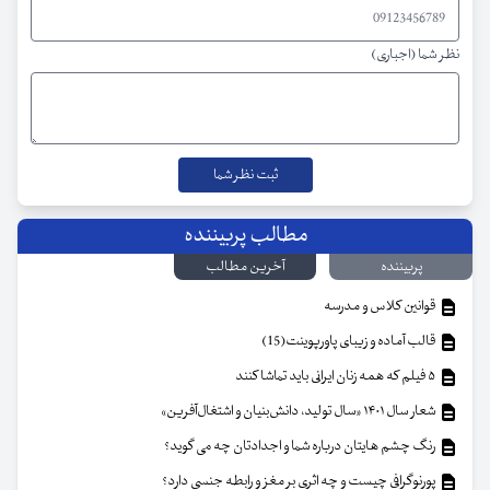
نظر شما (اجباری)
مطالب پربیننده
پربیننده
آخرین مطالب
قوانین کلاس و مدرسه
قالب آماده و زیبای پاورپوینت(15)
۵ فیلم که همه زنان ایرانی باید تماشا کنند
شعار سال ۱۴۰۱ «سال تولید، دانش‌بنیان و اشتغال‌آفرین»
رنگ چشم هایتان درباره شما و اجدادتان چه می گوید؟
پورنوگرافی چیست و چه اثری بر مغز و رابطه جنسی دارد؟