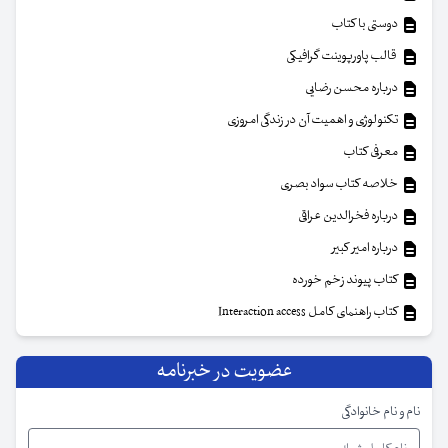
دوستی با کتاب
قالب پاورپوینت گرافیکی
درباره محسن رضایی
تکنولوژی و اهمیت آن در زندگی امروزی
معرفی کتاب
خلاصه کتاب سواد بصری
درباره فخرالدین عراقی
درباره امیر کبیر
کتاب پیوند زخم خورده
کتاب راهنمای کامل Interaction access
عضویت در خبرنامه
نام و نام خانوادگی