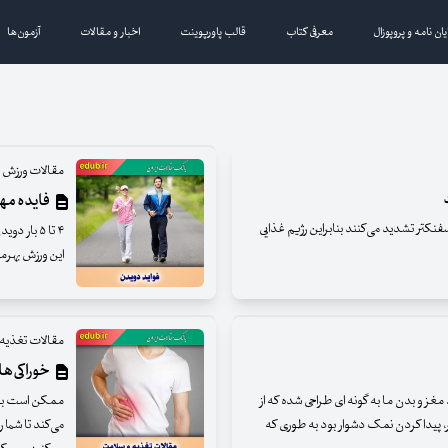
یان نامه و پروپوزال
معرفی کتاب
قالب پاورپوینت
اخبار و مقالات
آزمون‌ها
مقالات ورزش 
فایده مه
فنکتر تشدید می‌کنند بنابراین رژیم غذایی
۴ تا ۵ بار
این ورزش بهرم
مقالات تغذیه
خوراکی‌ه
غز و بدن ما به گونه ای طراحی شده که از
ممکن است به ا
 پیدا کردن نمک دشوار بود به طوری که
می‌کند تا شما 