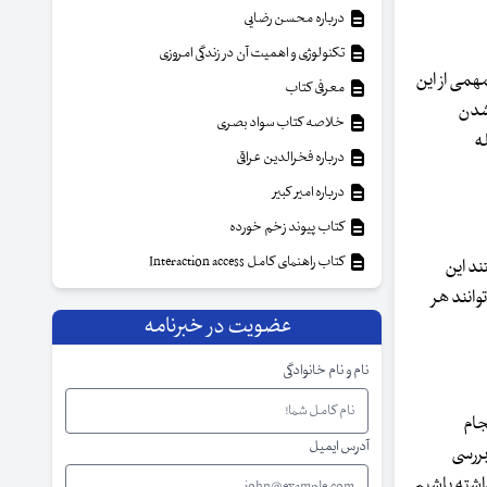
درباره محسن رضایی
تکنولوژی و اهمیت آن در زندگی امروزی
همی از این
معرفی کتاب
 شدن
خلاصه کتاب سواد بصری
ه
درباره فخرالدین عراقی
درباره امیر کبیر
کتاب پیوند زخم خورده
کتاب راهنمای کامل Interaction access
ند این
وانند هر
عضویت در خبرنامه
نام و نام خانوادگی
جام
آدرس ایمیل
ات لازم برای خانم‌های بالای ۳۵ سال شامل بررسی
شته باشیم.