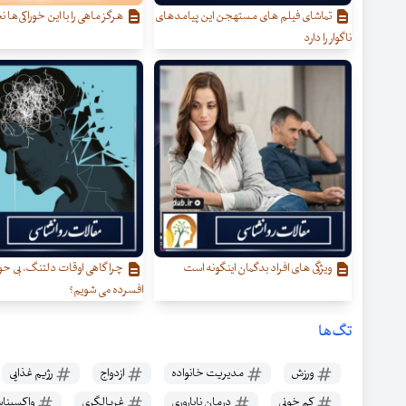
تماشای فیلم های مستهجن این پیامدهای
هرگز ماهی را با این خوراکی‌ها 
ناگوار را دارد
ویژگی های افراد بدگمان اینگونه است
چرا گاهی اوقات دلتنگ، بی ح
افسرده می شویم؟
تگ‌ها
ورزش
مدیریت خانواده
ازدواج
رژیم غذایی
کم خونی
درمان ناباروری
غربالگری
واکسینا