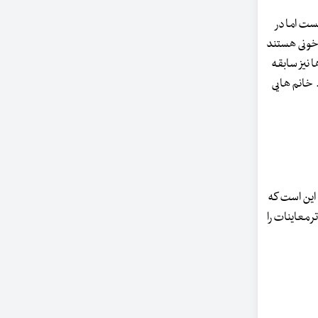
میر نیست اما در
به کم خونی هستند
ا نیز سابقه
 خانم هایی
سزطان پستان شایع ترین بیماری جدی در زنان است: «یکی از توصیه های ما به خانم های بالای ۳۵ سال این است که
 معاینات را