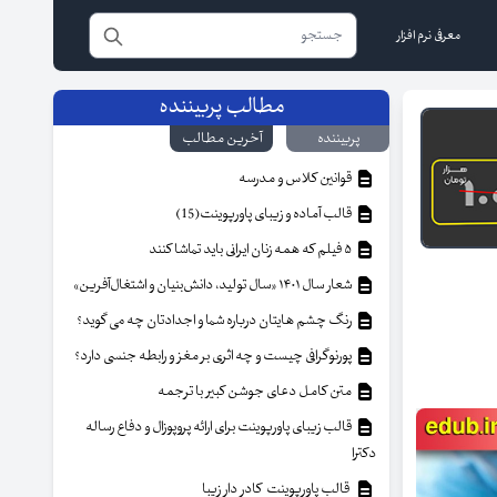
معرفی نرم افزار
مطالب پربیننده
پربیننده
آخرین مطالب
قوانین کلاس و مدرسه
قالب آماده و زیبای پاورپوینت(15)
۵ فیلم که همه زنان ایرانی باید تماشا کنند
شعار سال ۱۴۰۱ «سال تولید، دانش‌بنیان و اشتغال‌آفرین»
رنگ چشم هایتان درباره شما و اجدادتان چه می گوید؟
پورنوگرافی چیست و چه اثری بر مغز و رابطه جنسی دارد؟
متن کامل دعای جوشن کبیر با ترجمه
قالب زیبای پاورپوینت برای ارائه پروپوزال و دفاع رساله
دکترا
قالب پاورپوینت کادر دار زیبا