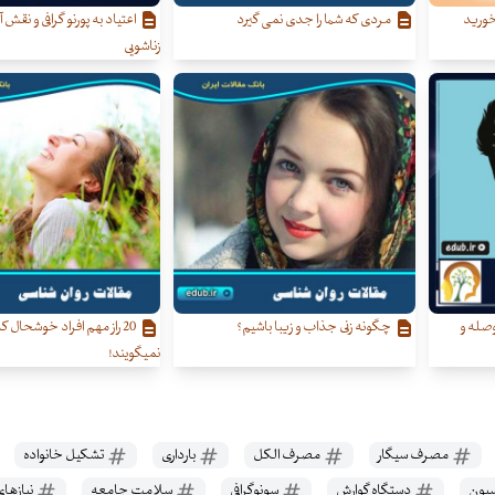
نخورید
مردی که شما را جدی نمی گیرد
اعتیاد به پورنو گرافی و نقش آ
زناشویی
وصله و
چگونه زنی جذاب و زیبا باشیم؟
20 راز مهم افراد خوشحال 
نمیگویند!
مصرف سیگار
مصرف الکل
بارداری
تشکیل خانواده
سیون
دستگاه گوارش
سونوگرافی
سلامت جامعه
نیازها