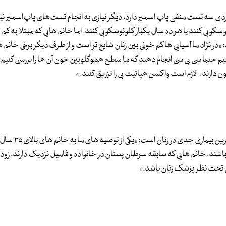
 زایمان می‌گوید معمولا بعد از سنین ۶۵ سال اگر فردی سه تست منفی پاپ اسمیر دارد، دیگر نیازی به انجام تست‌های پاپ‌اس
انم ها هر ۵ سال یکبار سیگموئیدوسکوپی کنند یا هر ده سال یکبار کلونوسکوپی کنند. اما خانم هایی که مبتلا 
 «در نژاد ما آسیایی ها کم خونی بین زنان شایع تر است و از طرف دیگر برخی خانم ه
نیم حتما سی بی سی انجام دهند که ما سطح هموگلوبین خون آن ها را بررسی کنیم.
ون دارند، لازم است واکسن هپاتیت بی را تزریق کنند. »
عضو تیم تخصصی پژوهشگاه ابن سینا می گوید 
اشند، خانم هایی که سابقه سرطان پستان در خانواده و فامیل نزدیک دارند، زودتر
فی تحت نظر پزشک زنان باشد.»