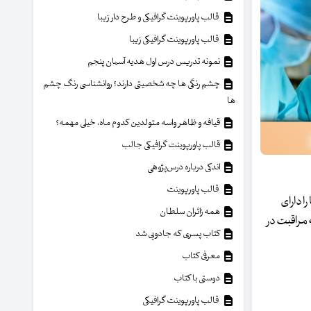
قالب پاورپوینت گرافیکی و طرح دار زیبا
قالب پاورپوینت گرافیکی زیبا
نمونه تدریس درس اول هدیه آسمان پنجم
چشم رنگی ها چه شخصیتی دارند؟ روانشناسی رنگ چشم
ها
قیافه و ظاهر واسه متولدین کدوم ماه، خیلی مهمه؟
قالب پاورپوینت گرافیکی جالب
اندکی درباره درس‌پژوهی
قالب پاورپوینت
ا دارای
همه زائران سلطان
توجه به مراقبت در
کتاب پسری که جادویی شد
معرفی کتاب
دوستی با کتاب
قالب پاورپوینت گرافیکی