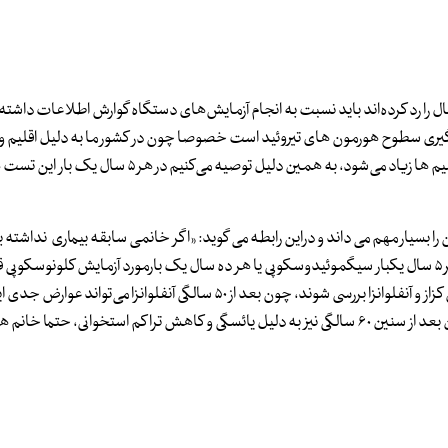
تیم تخصصی پژوهشگاه ابن‌سینا می‌گوید خانم‌هایی که سن ۴۰ سال را رد کرده‌اند باید نسبت به انجام آزمایش‌های دستگاه گوارش اطلاعات د
ی ۴۰ سال توصیه می‌کنیم، اندازه‌گیری سطوح هورمون های تیروئید است خصوصا چون در کشور ما به دلیل اقل
پست، میزان جذب ید کم است و احتمال کم کاری تیروئید در این نوع اقلیم ها زیاد می‌شود، به همین دلیل توصیه می‌ک
سیار مهم می داند و دراین رابطه می گوید: «اگر خانمی سابقه بیماری نداشته با
سن ۵۰ سالگی سالیانه باید از نظر خون مخفی نمونه مدفوع بدهد و هر ۵ سال یکبار سیگموئیدوسکوپی یا هر ده سال یک بارمورد آزمایش کلونوس
بعد از ۵۰ سالگی لازم است که خانم ها از نظر واکسن های مختلف چون کزاز و آنفلوانزا بررسی شوند، چون بعد از ۵۰ سالگی آنفلو
طور روتین سالیانه لازم است که واکسن آنفلوانزا را تزریق کنند. همچنین بعد از سنین ۶۰ سالگی نیز به دلیل یائسگی و کاهش تراکم استخوانی