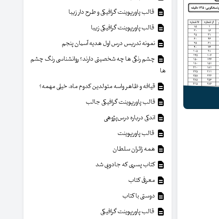
قالب پاورپوینت گرافیکی و طرح دار زیبا
قالب پاورپوینت گرافیکی زیبا
نمونه تدریس درس اول هدیه آسمان پنجم
چشم رنگی ها چه شخصیتی دارند؟ روانشناسی رنگ چشم
ها
قیافه و ظاهر واسه متولدین کدوم ماه، خیلی مهمه؟
قالب پاورپوینت گرافیکی جالب
اندکی درباره درس‌پژوهی
قالب پاورپوینت
همه زائران سلطان
کتاب پسری که جادویی شد
معرفی کتاب
دوستی با کتاب
قالب پاورپوینت گرافیکی