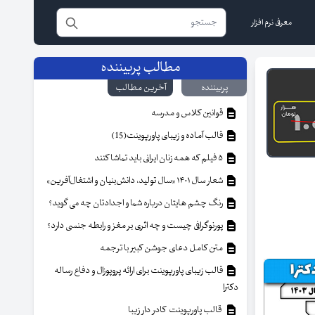
معرفی نرم افزار
مطالب پربیننده
پربیننده
آخرین مطالب
قوانین کلاس و مدرسه
قالب آماده و زیبای پاورپوینت(15)
۵ فیلم که همه زنان ایرانی باید تماشا کنند
شعار سال ۱۴۰۱ «سال تولید، دانش‌بنیان و اشتغال‌آفرین»
رنگ چشم هایتان درباره شما و اجدادتان چه می گوید؟
پورنوگرافی چیست و چه اثری بر مغز و رابطه جنسی دارد؟
متن کامل دعای جوشن کبیر با ترجمه
قالب زیبای پاورپوینت برای ارائه پروپوزال و دفاع رساله
دکترا
قالب پاورپوینت کادر دار زیبا