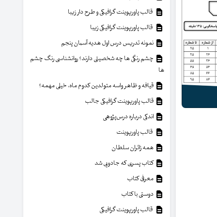
قالب پاورپوینت گرافیکی و طرح دار زیبا
قالب پاورپوینت گرافیکی زیبا
نمونه تدریس درس اول هدیه آسمان پنجم
چشم رنگی ها چه شخصیتی دارند؟ روانشناسی رنگ چشم
ها
قیافه و ظاهر واسه متولدین کدوم ماه، خیلی مهمه؟
قالب پاورپوینت گرافیکی جالب
اندکی درباره درس‌پژوهی
قالب پاورپوینت
همه زائران سلطان
کتاب پسری که جادویی شد
معرفی کتاب
دوستی با کتاب
قالب پاورپوینت گرافیکی