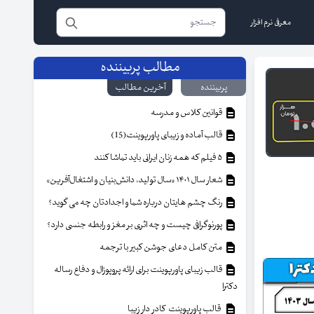
معرفی نرم افزار
مطالب پربیننده
پربیننده
آخرین مطالب
قوانین کلاس و مدرسه
قالب آماده و زیبای پاورپوینت(15)
۵ فیلم که همه زنان ایرانی باید تماشا کنند
شعار سال ۱۴۰۱ «سال تولید، دانش‌بنیان و اشتغال‌آفرین»
رنگ چشم هایتان درباره شما و اجدادتان چه می گوید؟
پورنوگرافی چیست و چه اثری بر مغز و رابطه جنسی دارد؟
متن کامل دعای جوشن کبیر با ترجمه
قالب زیبای پاورپوینت برای ارائه پروپوزال و دفاع رساله
دکترا
قالب پاورپوینت کادر دار زیبا