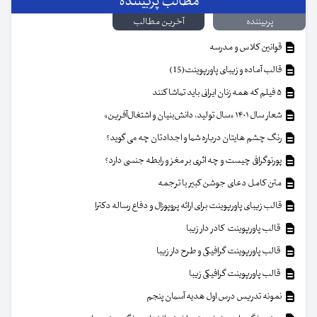
مطالب پربیننده
پربیننده
آخرین مطالب
قوانین کلاس و مدرسه
قالب آماده و زیبای پاورپوینت(15)
۵ فیلم که همه زنان ایرانی باید تماشا کنند
شعار سال ۱۴۰۱ «سال تولید، دانش‌بنیان و اشتغال‌آفرین»
رنگ چشم هایتان درباره شما و اجدادتان چه می گوید؟
پورنوگرافی چیست و چه اثری بر مغز و رابطه جنسی دارد؟
متن کامل دعای جوشن کبیر با ترجمه
قالب زیبای پاورپوینت برای ارائه پروپوزال و دفاع رساله دکترا
قالب پاورپوینت کادر دار زیبا
قالب پاورپوینت گرافیکی و طرح دار زیبا
قالب پاورپوینت گرافیکی زیبا
نمونه تدریس درس اول هدیه آسمان پنجم