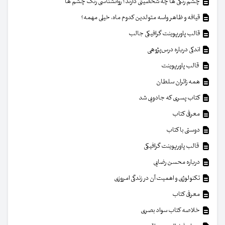
چشم رنگی ها چه شخصیتی دارند؟ روانشناسی رنگ چشم ها
قیافه و ظاهر واسه متولدین کدوم ماه، خیلی مهمه؟
قالب پاورپوینت گرافیکی جالب
اندکی درباره درس‌پژوهی
قالب پاورپوینت
همه زائران سلطان
کتاب پسری که جادویی شد
معرفی کتاب
دوستی با کتاب
قالب پاورپوینت گرافیکی
درباره محسن رضایی
تکنولوژی و اهمیت آن در زندگی امروزی
معرفی کتاب
خلاصه کتاب سواد بصری