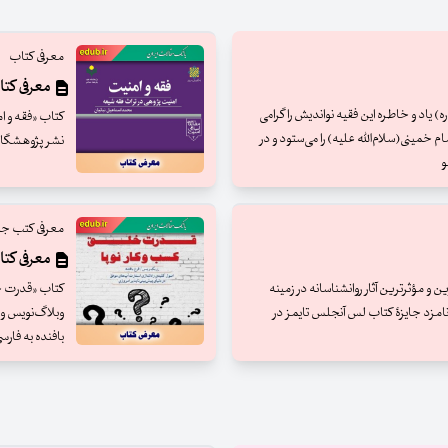
معرفی کتاب
معرفی کتا
یاد و خاطره این فقیه نواندیش را گرامی
کتاب «فقه و ا
م خمینی(سلام‌الله علیه) را می‌ستود و در
نشر پژوهشگاه
و
معرفی کتب ج
معرفی کتا
ن و مؤثرترین آثار روانشناسانه در زمینه
نامزد جایزۀ کتاب لس آنجلس تایمز در
بافنده به فارس