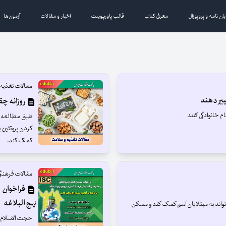
یان نامه و پروپوزال
معرفی کتاب
قالب پاورپوینت
اخبار و مقالات
آزمون‌ها
مقالات تغذیه
ییر دهند
روزانه چق
م خانوادگی کنند
طبق مطالعه م
کردن پروتئین ب
کمک کند.
مقالات فرهنگ
فراخوان د
نهج البلاغه
واند به مبتلایان آسم کمک کند و ممکن
حجت الاسلام دك