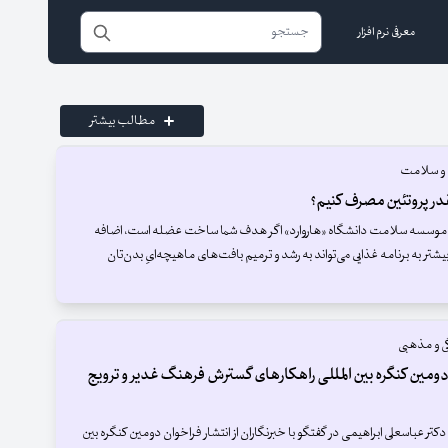
معرفی نرم افزار
مطالب بیشتر
 و سلامت
در پروتئین مصرف کنیم؟
وسسه سلامت دانشگاه «هاروارد» اگر هدف شما ساخت عضله است، اضافه
یشتر به برنامه غذایی می‌تواند به رشد و ترمیم بافت‌های ماهیچه‌ایِ بدن‌تان
ی و مذهبی
ومين كنگره بين المللی راهكارهای گسترش فرهنگ غدير و ترويج
تر عباسعلی ابراهيمی در گفتگو با خبرنگاران از انتشار فراخوان دومین کنگره بین