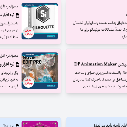
معرفی نرم افز
نرم افزار ساخت 
ه ایرانی به اسم هسته وب ایرانیان نشستن
با پیشرفت روزا
ن تا عملاً مشکلات دولینگو برای ما
تر در این عرصه
داره
استفاده از آن ها جلو
معرفی نرم افز
DP Anim
نرم افزار ویرایش
ند و در عین حال با استفاده آسان برای طراحی و ساخت
یکی از ابزارها
ر شما قرار می دهد تا با صرف کمترین زمان
، انیمشن های GIF به من
فردی است که م
 نامه باید بدانید!
پروپوزال