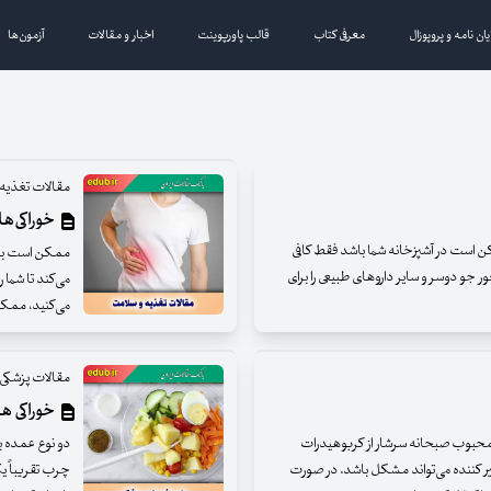
یان نامه و پروپوزال
معرفی کتاب
قالب پاورپوینت
اخبار و مقالات
آزمون‌ها
مقالات تغذیه
خوراکی‌ه
 است در آشپزخانه شما باشد فقط کافی
ممکن است به ا
 جو دوسر و سایر داروهای طبیعی را برای
می‌کند تا شما 
می‌کنید، ممک
مقالات پزشکی
خوراکی ها
ی محبوب صبحانه سرشار از کربوهیدرات
دو نوع عمده بی
ر کننده می‌تواند مشکل باشد. در صورت
چرب تقریباً یک