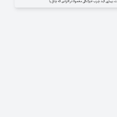
ت. بیماری کبد چرب غیرالکلی معمولاً در افرادی که چاق یا