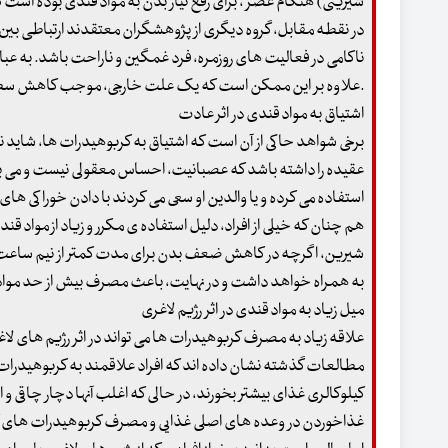
شیرینی) هنگام عصر ، برای رفع نیاز بدن به مواد قندی بوده اس
در نقطه مقابل، گروه دیگری از پژوهشگران معتقدند ارتباطی بین
ناکامی در فعالیت های روزمره، فرد غمگین و ناراحت باشد. به عب
.علاوه بر این ممکن است که یک علت خارجی، موجب کاهش سطح سرو
اشتیاق به مواد قندی در اثر عادت
برخی شواهد حاکی از آن است که اشتیاق به کربوهیدرات ها، شاید
عقیده را داشته باشد که عصبانیت، احساس معقولی نیست و می بایس
استفاده می کرده و یا والدین او سعی می کردند با دادن خوراکی های شی
هم چنان که خیلی از افراد، دلیل استفاده ی مکرر و زیاد از مواد قن
شیرین، اگرچه در کاهش ضعف بدن برای مدت کمتر از نیم ساعت م
به همراه خواهد داشت و در نهایت، باعث مصرف بیش از حد مواد 
میل زیاد به مواد قندی در اثر رژیم لاغری
علاقه زیاد به مصرف کربوهیدرات ها می تواند در اثر رژیم های لا
کیلوکالری غذای بیشتر بخورند، در حالی که اغلب آنها دچار چاقی و اض
غذاخوردن در وعده های اصلی غذایی و مصرف کربوهیدرات های کم 