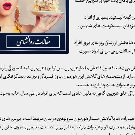
ه برای یافتن یک خوراکی شیرین حمله
 گونه نیستید. بسیاری از افراد
یژه نان ، بیسکوییت های شیرین ،
بخشی از زندگی روزانه ی برخی افراد
 حالات روحی- روانی افراد صورت
ن می دهند که بین کاهش مقدار هورمون سروتونین (هورمون ضد افسردگی و آر
دارد. از مشخصه های کاهش این هورمون، بروز افسردگی و نیز عدم تمرکز فکری 
کربوهیدرات ها، دچار تردید هستند.
های شیرین، گاهی به دلیل عادتی است که برای افراد در طی سال ها به وجود 
وهیدرات ها با کاهش مقدار هورمون سروتونین در بدن مرتبط است. بررسی های 
، هر روز در ساعات بین 3/30 تا 5 بعد از ظهر ، تمایل به مصرف کربوهیدرات دارند. به نظر می رسد سنت قدیمی مصرف چای و