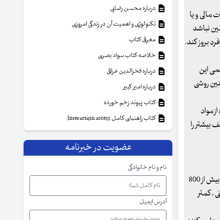
درباره محسن رضایی
مالی و یا
تکنولوژی و اهمیت آن در زندگی امروزی
ین نباشد
معرفی کتاب
د بروز کند.
خلاصه کتاب سواد بصری
می این
درباره فخرالدین عراقی
نین روشی
درباره امیر کبیر
کتاب پیوند زخم خورده
ز مواد
کتاب راهنمای کامل Interaction access
 بیشتر را
عضویت در خبرنامه
نام و نام خانوادگی
مطالعات گذشته نشان داده اند که افراد علاقمند به کربوهیدرات می توانند کالری بیشتری دریافت کنند. آنها می توانند نسبت به افراد عادی، روزانه بیش از 800
 ، کمتر
آدرس ایمیل