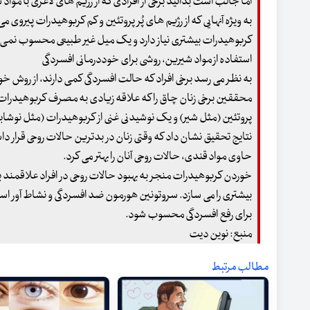
اما جالب است بدانید برخی از افرادی که از رژیم های لاغری با مو
به ویژه آنهایی که از رژیم های پُر پروتئین و کم کربوهیدرات پیروی
کربوهیدرات بیشتری نیاز دارد و یک میل غیر طبیعی محسوب نمی 
استفاده از مواد شیرین، روشی برای خوددرمانی افسردگی
به نظر می رسد برخی افراد که حالت افسردگی کمی دارند، از روش خو
محققین برخی زنان چاق را که علاقه زیادی به مصرف کربوهیدرات ها
پروتئین (مثل شیر) و یک نوشیدنی غنی از کربوهیدرات (مثل نوشابه) 
نتایج تحقیق نشان داد که وقتی زنان در بدترین حالات روحی قرار داش
حاوی مواد قندی، حالات روحی آنان را بهتر می کرد.
بیشتری را می سازد. سروتونین هورمون ضد افسردگی و نشاط آور ا
برای رفع افسردگی محسوب شود.
منبع: نوین دیت
مطالب مرتبط