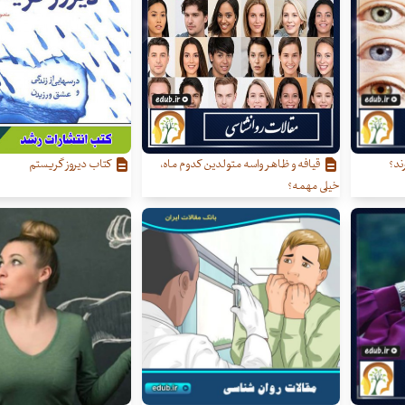
ند؟
قیافه و ظاهر واسه متولدین کدوم ماه،
کتاب دیروز گریستم
خیلی مهمه؟