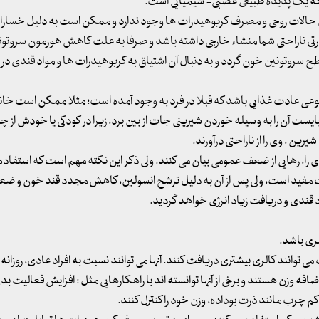
ت که یک پدیده طبیعی عصبی- شیمیایی است.
 حالات روحی و مصرف کربوهیدرات ها وجود ندارد و ممکن است به دلیل خسارات 
ارتی ناراحتی شما منشاء خارجی داشته باشد و صرفا به علت کاهش هورمون سروتون
تونین خون گردد و به دنبال آن اشتیاق به کربوهیدرات ها و مواد قندی در فر
 نوعی عادت غذایی باشد که قبلا در فرد به وجود آمده است؛ مثلا ممکن است خان
ت آن را به وسیله خوردن شیرینی جات از بین برد، زیرا در کودکی یا خودش از چ
رین ، وی را از ناراحتی درآورند.
دی را، رهایی از ضعف عمومی بیان می کنند. ولی ذکر این نکته مهم است که استفاده ا
فید است، ولی پس از آن به دلیل ترشح انسولین، کاهش مجدد قند خون و ضعف
قندی و دریافت زیاد انرژی خواهد گردید.
غری باشد.
افه وزن هستند و برخی از آنها توانسته اند با راهکارهایی مثل : افزایش فعالیت بدنی
چرب مانند ذرت بوداده، وزن خود را کنترل کنند.