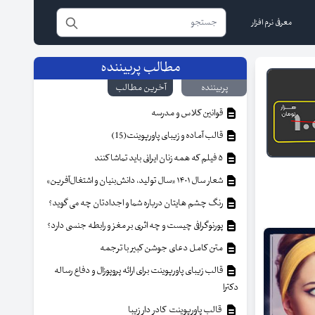
معرفی نرم افزار
مطالب پربیننده
پربیننده
آخرین مطالب
قوانین کلاس و مدرسه
قالب آماده و زیبای پاورپوینت(15)
۵ فیلم که همه زنان ایرانی باید تماشا کنند
شعار سال ۱۴۰۱ «سال تولید، دانش‌بنیان و اشتغال‌آفرین»
رنگ چشم هایتان درباره شما و اجدادتان چه می گوید؟
پورنوگرافی چیست و چه اثری بر مغز و رابطه جنسی دارد؟
متن کامل دعای جوشن کبیر با ترجمه
قالب زیبای پاورپوینت برای ارائه پروپوزال و دفاع رساله
دکترا
قالب پاورپوینت کادر دار زیبا