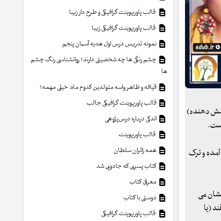
قالب پاورپوینت گرافیکی و طرح دار زیبا
قالب پاورپوینت گرافیکی زیبا
نمونه تدریس درس اول هدیه آسمان پنجم
چشم رنگی ها چه شخصیتی دارند؟ روانشناسی رنگ چشم
ها
قیافه و ظاهر واسه متولدین کدوم ماه، خیلی مهمه؟
قالب پاورپوینت گرافیکی جالب
امش دهنده)
اندکی درباره درس‌پژوهی
است.
قالب پاورپوینت
همه زائران سلطان
آمده و ترک
کتاب پسری که جادویی شد
معرفی کتاب
نشان می
دوستی با کتاب
 قند (یا
قالب پاورپوینت گرافیکی