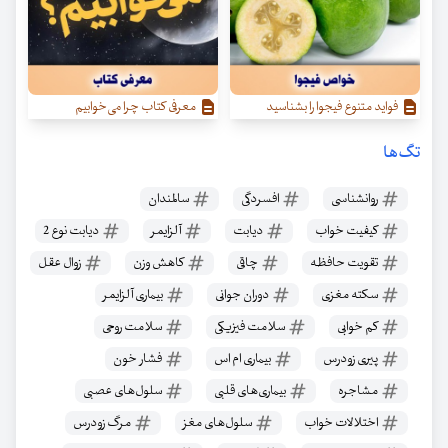
فواید متنوع فیجوا را بشناسید
معرفی کتاب چرا می‌خوابیم
تگ‌ها
روانشناسی
افسردگی
سالمندان
کیفیت خواب
دیابت
آلزایمر
دیابت نوع 2
تقویت حافظه
چاقی
کاهش وزن
زوال عقل
سکته مغزی
دوران جوانی
بیماری آلزایمر
کم خوابی
سلامت فیزیکی
سلامت روحی
پیری زودرس
بیماری ام اس
فشار خون
مشاجره
بیماری‌های قلبی
سلول‌های عصبی
اختلالات خواب
سلول‌های مغز
مرگ زودرس