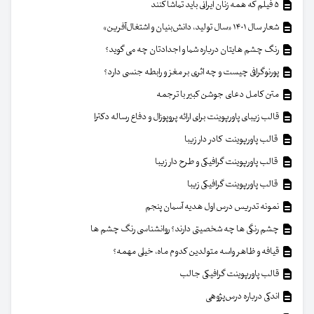
۵ فیلم که همه زنان ایرانی باید تماشا کنند
شعار سال ۱۴۰۱ «سال تولید، دانش‌بنیان و اشتغال‌آفرین»
رنگ چشم هایتان درباره شما و اجدادتان چه می گوید؟
پورنوگرافی چیست و چه اثری بر مغز و رابطه جنسی دارد؟
متن کامل دعای جوشن کبیر با ترجمه
قالب زیبای پاورپوینت برای ارائه پروپوزال و دفاع رساله دکترا
قالب پاورپوینت کادر دار زیبا
قالب پاورپوینت گرافیکی و طرح دار زیبا
قالب پاورپوینت گرافیکی زیبا
نمونه تدریس درس اول هدیه آسمان پنجم
چشم رنگی ها چه شخصیتی دارند؟ روانشناسی رنگ چشم ها
قیافه و ظاهر واسه متولدین کدوم ماه، خیلی مهمه؟
قالب پاورپوینت گرافیکی جالب
اندکی درباره درس‌پژوهی