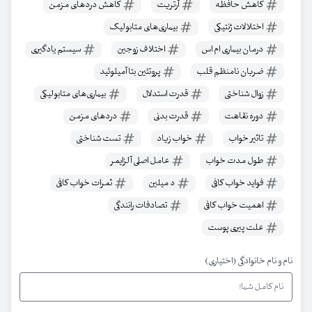
کاهش حافظه
آرتریت
کاهش دردهای مزمن
اختلالات ژنتیکی
بیماری‌های متابولیک
درمان بیماری ام اس
اختلاف زوجین
سیستم یادگیری
ضربان نامنظم قلب
پروتئین بتا آمیلوئید
زوال شناختی
قدرت استدلال
بیماری‌های متابولیکی
دوره نقاهت
قدرت بدنی
دردهای مزمن
تاثیر خواب
خواب زیاد
تست‌ شناختی
طول مدت خواب
عامل اصلی آلزایمر
فواید خواب کافی
د میلین
ثمرات خواب کافی
اهمیت خواب کافی
تصادفات رانندگی
علت پیری پوست
نام و نام خانوادگی (اختیاری)