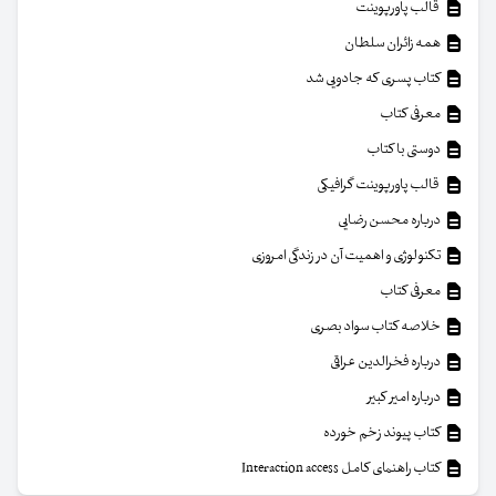
قالب پاورپوینت
همه زائران سلطان
کتاب پسری که جادویی شد
معرفی کتاب
دوستی با کتاب
قالب پاورپوینت گرافیکی
درباره محسن رضایی
تکنولوژی و اهمیت آن در زندگی امروزی
معرفی کتاب
خلاصه کتاب سواد بصری
درباره فخرالدین عراقی
درباره امیر کبیر
کتاب پیوند زخم خورده
کتاب راهنمای کامل Interaction access