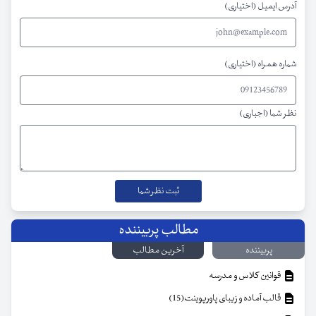
آدرس ایمیل (اختیاری)
شماره همراه (اختیاری)
نظر شما (اجباری)
مطالب پربیننده
پربیننده
آخرین مطالب
قوانین کلاس و مدرسه
قالب آماده و زیبای پاورپوینت(15)