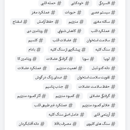
افسردگی
خودکشی
حمله قلبی
سیستم عصبی
حبوبات
عملکرد مغز
سکته مغزی
منیزیم
حفظ آرامش
اسفناج
عملکرد قلب
کاهش شنوایی
ویتامین دی
سلامت استخوان‌
عضلات قلب
کلسیم
سنگ کلیه
پیشگیری از سنگ کلیه
بادام
لوبیا
سویا
گرفتگی عضلات
ویتامین کا
دانه کدو تنبل
اهمیت منیزیم
عملکرد عضلات
تقویت سلامت استخوان
صدای زنگ در گوش
حفظ سلامت عضلات
جذب پتاسیم
گرفتگی عضلانی
کمبود منیزیم
آثار کمبود منیزیم
علائم کمبود منیزیم
عملکرد غیر طبیعی قلب
آریتمی قلبی
عامل اصلی سنگ کلیه
سنگ های کلیوی
مصرف باقلا
دانه آفتابگردان