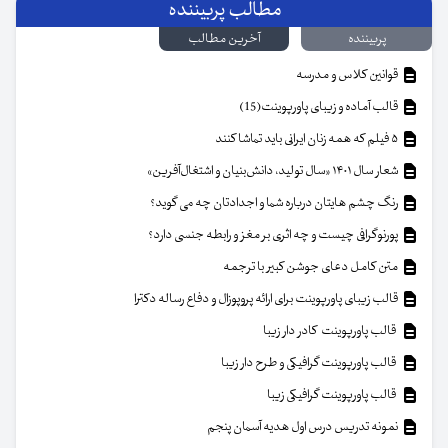
مطالب پربیننده
پربیننده
آخرین مطالب
قوانین کلاس و مدرسه
قالب آماده و زیبای پاورپوینت(15)
۵ فیلم که همه زنان ایرانی باید تماشا کنند
شعار سال ۱۴۰۱ «سال تولید، دانش‌بنیان و اشتغال‌آفرین»
رنگ چشم هایتان درباره شما و اجدادتان چه می گوید؟
پورنوگرافی چیست و چه اثری بر مغز و رابطه جنسی دارد؟
متن کامل دعای جوشن کبیر با ترجمه
قالب زیبای پاورپوینت برای ارائه پروپوزال و دفاع رساله دکترا
قالب پاورپوینت کادر دار زیبا
قالب پاورپوینت گرافیکی و طرح دار زیبا
قالب پاورپوینت گرافیکی زیبا
نمونه تدریس درس اول هدیه آسمان پنجم