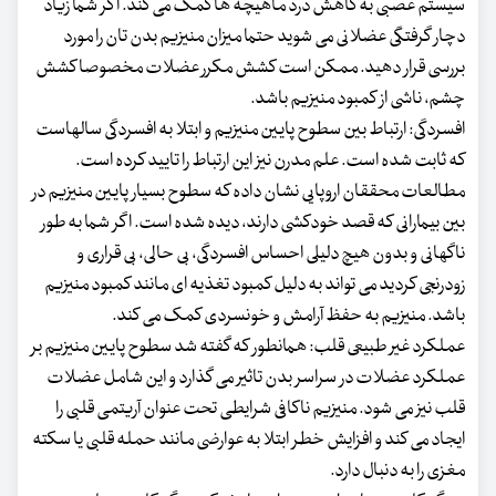
سیستم عصبی به کاهش درد ماهیچه ها کمک می کند. اگر شما زیاد
دچار گرفتگی عضلانی می شوید حتما میزان منیزیم بدن تان را مورد
بررسی قرار دهید. ممکن است کشش مکرر عضلات مخصوصا کشش
چشم، ناشی از کمبود منیزیم باشد.
افسردگی: ارتباط بین سطوح پایین منیزیم و ابتلا به افسردگی سالهاست
که ثابت شده است. علم مدرن نیز این ارتباط را تایید کرده است.
مطالعات محققان اروپایی نشان داده که سطوح بسیار پایین منیزیم در
بین بیمارانی که قصد خودکشی دارند، دیده شده است. ​اگر شما به طور
ناگهانی و بدون هیچ دلیلی احساس افسردگی، بی حالی، بی قراری و
زودرنجی کردید می تواند به دلیل کمبود تغذیه ای مانند کمبود منیزیم
باشد. منیزیم به حفظ آرامش و خونسردی کمک می کند.
عملکرد غیر طبیعی قلب: همانطور که گفته شد سطوح پایین منیزیم بر
عملکرد عضلات در سراسر بدن تاثیر می گذارد و این شامل عضلات
قلب نیز می شود. منیزیم ناکافی شرایطی تحت عنوان آریتمی قلبی را
ایجاد می کند و افزایش خطر ابتلا به عوارضی مانند حمله قلبی یا سکته
مغزی را به دنبال دارد.