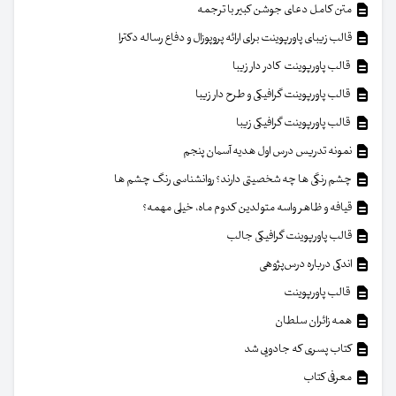
متن کامل دعای جوشن کبیر با ترجمه
قالب زیبای پاورپوینت برای ارائه پروپوزال و دفاع رساله دکترا
قالب پاورپوینت کادر دار زیبا
قالب پاورپوینت گرافیکی و طرح دار زیبا
قالب پاورپوینت گرافیکی زیبا
نمونه تدریس درس اول هدیه آسمان پنجم
چشم رنگی ها چه شخصیتی دارند؟ روانشناسی رنگ چشم ها
قیافه و ظاهر واسه متولدین کدوم ماه، خیلی مهمه؟
قالب پاورپوینت گرافیکی جالب
اندکی درباره درس‌پژوهی
قالب پاورپوینت
همه زائران سلطان
کتاب پسری که جادویی شد
معرفی کتاب