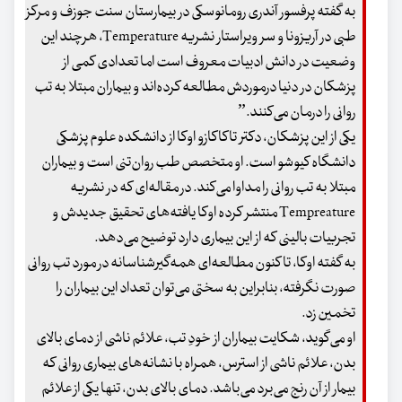
به گفته پرفسور آندری رومانوسکی در بیمارستان سنت جوزف و مرکز
طبی در آریزونا و سر ویراستار نشریه Temperature، هرچند این
وضعیت در دانش ادبیات معروف است اما تعدادی کمی از
پزشکان در دنیا درموردش مطالعه کرده‌اند و بیماران مبتلا به تب
روانی را درمان می‌کنند.”
یکی از این پزشکان، دکتر تاکاکازو اوکا از دانشکده علوم پزشکی
دانشگاه کیوشو است. او متخصص طب روان‌تنی است و بیماران
مبتلا به تب روانی را مداوا می‌کند. در مقاله‌ای که در نشریه
Tempreature منتشر کرده اوکا یافته‌های تحقیق جدیدش و
تجربیات بالینی که از این بیماری دارد توضیح می‌دهد.
به گفته اوکا، تا کنون مطالعه‌ای همه‌گیرشناسانه در مورد تب روانی
صورت نگرفته، بنابراین به سختی می‌توان تعداد این بیماران را
تخمین زد.
او می‌گوید، شکایت بیماران از خودِ تب، علائم ناشی از دمای بالای
بدن، علائم ناشی از استرس، همراه با نشانه‌های بیماری روانی که
بیمار از آن رنج می‌برد می‌باشد. دمای بالای بدن، تنها یکی از علائم