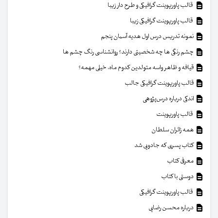
قالب پاورپوینت گرافیکی و طرح دار زیبا
قالب پاورپوینت گرافیکی زیبا
نمونه تدریس درس اول هدیه آسمان پنجم
چشم رنگی ها چه شخصیتی دارند؟ روانشناسی رنگ چشم ها
قیافه و ظاهر واسه متولدین کدوم ماه، خیلی مهمه؟
قالب پاورپوینت گرافیکی جالب
اندکی درباره درس‌پژوهی
قالب پاورپوینت
همه زائران سلطان
کتاب پسری که جادویی شد
معرفی کتاب
دوستی با کتاب
قالب پاورپوینت گرافیکی
درباره محسن رضایی