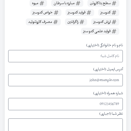
سطح بتاکاروتن
مبارزه با سرطان
میوه
کدوسبز
فواید کدوسبز
خواص کدوسبز
ارزش کدوسبز
زاگزانتین
مصرف کاروتنوئید‌
فواید علمی کدو سبز
نام و نام خانوادگی (اختیاری)
آدرس ایمیل (اختیاری)
شماره همراه (اختیاری)
نظر شما (اجباری)