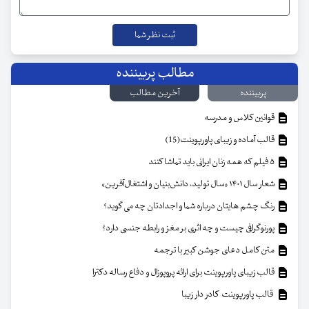
مطالب پربیننده
پربیننده
آخرین مطالب
قوانین کلاس و مدرسه
قالب آماده و زیبای پاورپوینت(15)
۵ فیلم که همه زنان ایرانی باید تماشا کنند
شعار سال ۱۴۰۱ «سال تولید، دانش‌بنیان و اشتغال‌آفرین»
رنگ چشم هایتان درباره شما و اجدادتان چه می گوید؟
پورنوگرافی چیست و چه اثری بر مغز و رابطه جنسی دارد؟
متن کامل دعای جوشن کبیر با ترجمه
قالب زیبای پاورپوینت برای ارائه پروپوزال و دفاع رساله دکترا
قالب پاورپوینت کادر دار زیبا