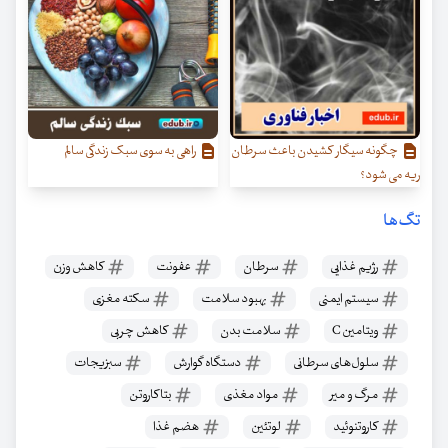
چگونه سیگار کشیدن باعث سرطان
راهی به سوی سبک زندگی سالم
ریه می شود؟
تگ‌ها
رژیم غذایی
سرطان
عفونت
کاهش وزن
سیستم ایمنی
بهبود سلامت
سکته مغزی
ویتامین C
سلامت بدن
کاهش چربی
سلول‌های سرطانی
دستگاه گوارش
سبزیجات
مرگ و میر
مواد مغذی
بتاکاروتن
کاروتنوئید
لوتئین
هضم غذا