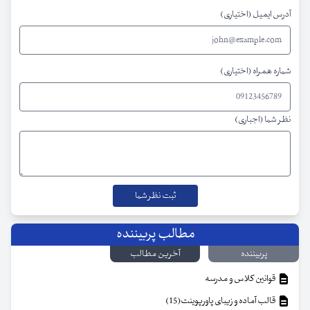
آدرس ایمیل (اختیاری)
شماره همراه (اختیاری)
نظر شما (اجباری)
مطالب پربیننده
پربیننده
آخرین مطالب
قوانین کلاس و مدرسه
قالب آماده و زیبای پاورپوینت(15)