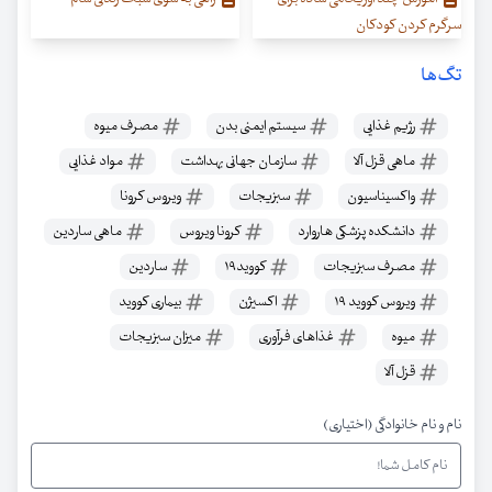
سرگرم کردن کودکان
تگ‌ها
رژیم غذایی
سیستم ایمنی بدن
مصرف میوه
ماهی قزل آلا
سازمان جهانی بهداشت
مواد غذایی
واکسیناسیون
سبزیجات
ویروس کرونا
دانشکده پزشکی هاروارد
کرونا ویروس
ماهی ساردین
مصرف سبزیجات
کووید۱۹
ساردین
ویروس کووید ۱۹
اکسیژن
بیماری کووید
میوه
غذاهای فرآوری
میزان سبزیجات
قزل آلا
نام و نام خانوادگی (اختیاری)