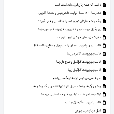
۵ فیلم که همه زنان ایرانی باید تماشا کنند
شعار سال ۱۴۰۱ «سال تولید، دانش‌بنیان و اشتغال‌آفرین»
رنگ چشم هایتان درباره شما و اجدادتان چه می گوید؟
پورنوگرافی چیست و چه اثری بر مغز و رابطه جنسی دارد؟
متن کامل دعای جوشن کبیر با ترجمه
قالب زیبای پاورپوینت برای ارائه پروپوزال و دفاع رساله دکترا
قالب پاورپوینت کادر دار زیبا
قالب پاورپوینت گرافیکی و طرح دار زیبا
قالب پاورپوینت گرافیکی زیبا
نمونه تدریس درس اول هدیه آسمان پنجم
چشم رنگی ها چه شخصیتی دارند؟ روانشناسی رنگ چشم ها
قیافه و ظاهر واسه متولدین کدوم ماه، خیلی مهمه؟
قالب پاورپوینت گرافیکی جالب
اندکی درباره درس‌پژوهی