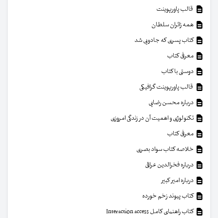
قالب پاورپوینت
همه زائران سلطان
کتاب پسری که جادویی شد
معرفی کتاب
دوستی با کتاب
قالب پاورپوینت گرافیکی
درباره محسن رضایی
تکنولوژی و اهمیت آن در زندگی امروزی
معرفی کتاب
خلاصه کتاب سواد بصری
درباره فخرالدین عراقی
درباره امیر کبیر
کتاب پیوند زخم خورده
کتاب راهنمای کامل Interaction access