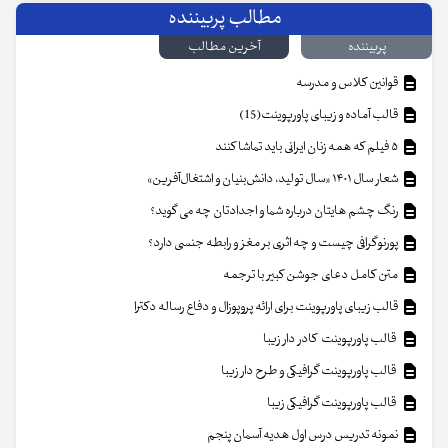
مطالب پربیننده
پربیننده
آخرین مطالب
قوانین کلاس و مدرسه
قالب آماده و زیبای پاورپوینت(15)
۵ فیلم که همه زنان ایرانی باید تماشا کنند
شعار سال ۱۴۰۱ «سال تولید، دانش‌بنیان و اشتغال‌آفرین»
رنگ چشم هایتان درباره شما و اجدادتان چه می گوید؟
پورنوگرافی چیست و چه اثری بر مغز و رابطه جنسی دارد؟
متن کامل دعای جوشن کبیر با ترجمه
قالب زیبای پاورپوینت برای ارائه پروپوزال و دفاع رساله دکترا
قالب پاورپوینت کادر دار زیبا
قالب پاورپوینت گرافیکی و طرح دار زیبا
قالب پاورپوینت گرافیکی زیبا
نمونه تدریس درس اول هدیه آسمان پنجم