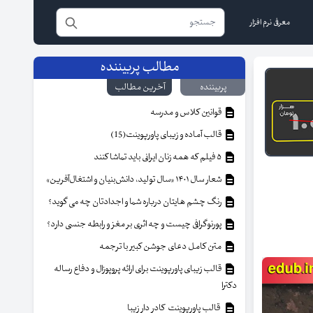
معرفی نرم افزار
مطالب پربیننده
پربیننده
آخرین مطالب
قوانین کلاس و مدرسه
قالب آماده و زیبای پاورپوینت(15)
۵ فیلم که همه زنان ایرانی باید تماشا کنند
شعار سال ۱۴۰۱ «سال تولید، دانش‌بنیان و اشتغال‌آفرین»
رنگ چشم هایتان درباره شما و اجدادتان چه می گوید؟
پورنوگرافی چیست و چه اثری بر مغز و رابطه جنسی دارد؟
متن کامل دعای جوشن کبیر با ترجمه
قالب زیبای پاورپوینت برای ارائه پروپوزال و دفاع رساله
دکترا
قالب پاورپوینت کادر دار زیبا