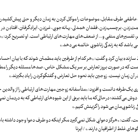
 عاطفی طرف مقابل، موضوعات را موکل کردن به زمان دیگر و حتی پیش‌کشی
ت‌زدن، برچسب‌زدن، فقدان همدلی، بهانه‌جویی، غرزدن، ایرادگرفتن، افتادن در
یگر، تفسیرهای منفی و... از ضعف‌های مهارت‌های ارتباطی است. او تصریح کرد: «س
ی باشد که به زندگی زناشویی خاتمه می‌دهد.»
تباط سازنده بیان کرد و گفت: «هر کدام از طرفین باید مطمئن شوند که با بیان ا
ن است که در صورت بروز تعارض بر سر یک مشکل خاص، صدها مسئله دیگر را مطر
ن زمان نیست. زوجین باید نحوه حل تعارض و گفتگوکردن را یاد بگیرند.»
 یک‌طرفه دانست و افزود: «متأسفانه زوجین مهارت‌های ارتباطی را از والدین خ
ه دوش می‌کشند؛ درحالی‌که ما باید برخی از این شیوه‌های ارتباطی که به دردمان نمی‌
 زناشویی‌مان می‌شود را گزینش کنیم.»
، گفت: «هرگز دعوایی شکل نمی‌گیرد مگر اینکه دو طرف دعوا وجود داشته باش
های غلط از اطرافیان دارند.» / ایرنا