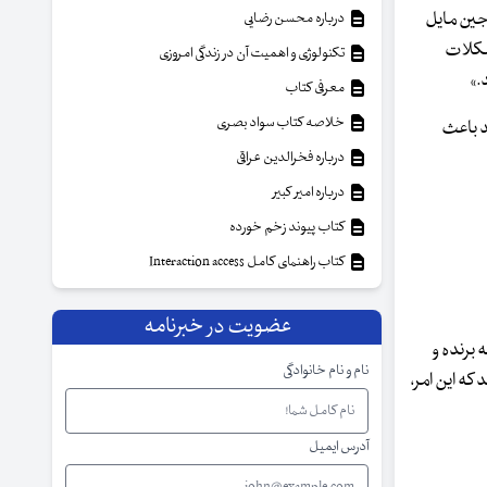
وجین مایل
درباره محسن رضایی
مشکلات
تکنولوژی و اهمیت آن در زندگی امروزی
.»
معرفی کتاب
خلاصه کتاب سواد بصری
د باعث
درباره فخرالدین عراقی
درباره امیر کبیر
کتاب پیوند زخم خورده
کتاب راهنمای کامل Interaction access
عضویت در خبرنامه
 برنده و
نام و نام خانوادگی
که این امر،
آدرس ایمیل