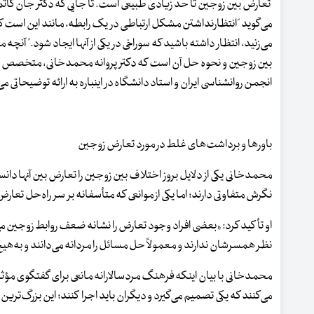
تعارض بین زوجین تا حد زیادی طبیعی است. تا جایی که دکتر جان گا
می‌گوید "انتظارنداشتن مشکل ارتباطی در یک رابطه، مانند این است ک
می‌زنید، انتظار داشته باشید که سوراخی در یکی از آنها ایجاد شود." آ
بین زوجین و نحوه حل آن است که دکتر پروانه محمدخانی، متخصص 
انجمن روانشناسی ایران و استاد دانشگاه در اینباره به ارائه توضیحاتی می‌
باورها و برداشت‌های غلط در مورد تعارض زوجین
محمدخانی یکی از دلایل بروز اختلاف بین زوجین را تعارض بین آنها دا
نگرش متفاوتی دارند؛ اما یکی از موانعی که متأسفانه بر سر راه‌حل تعا
او تأکید کرد: «بعضی افراد وجود تعارض را نشانه‌ ضعف روابط زوجین می‌
نظر همسرشان ندارند و معمولاً حل مسائل را مردانه می‌دانند و به‌هی
محمدخانی با بیان اینکه فرهنگ مردسالارانه مانعی برای گفتگوی مؤ
می‌کنند که یکی تصمیم می‌گیرد و دیگران باید اجرا کنند؛ این بزرگ‌تری