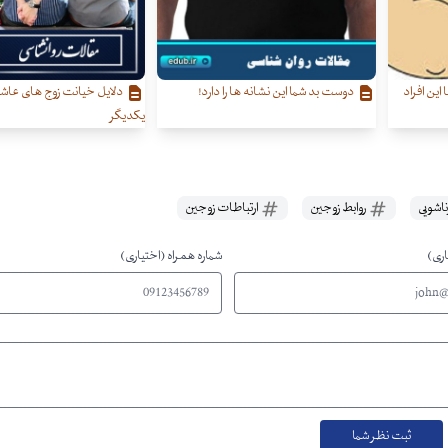
این افراد
دوست بد شما این نشانه ها را دارد!
دلایل خیانت زوج های عاشق
یکدیگر
ناشویی
روابط زوجین
ارتباطات زوجین
اری)
شماره همراه (اختیاری)