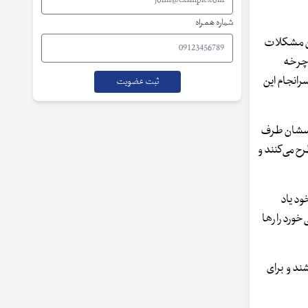
شماره همراه
دن مشکلات
 چرخه
رانجام این
حساسشان طرف
ح می‌کنند و
ود یاد
خورد را رها
ند و برای