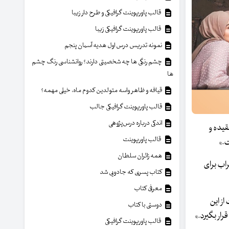
قالب پاورپوینت گرافیکی و طرح دار زیبا
قالب پاورپوینت گرافیکی زیبا
نمونه تدریس درس اول هدیه آسمان پنجم
چشم رنگی ها چه شخصیتی دارند؟ روانشناسی رنگ چشم
ها
قیافه و ظاهر واسه متولدین کدوم ماه، خیلی مهمه؟
قالب پاورپوینت گرافیکی جالب
اندکی درباره درس‌پژوهی
یده‌ و
قالب پاورپوینت
ت.»
همه زائران سلطان
راب برای
کتاب پسری که جادویی شد
معرفی کتاب
ز این
دوستی با کتاب
رار بگیرد.»
قالب پاورپوینت گرافیکی