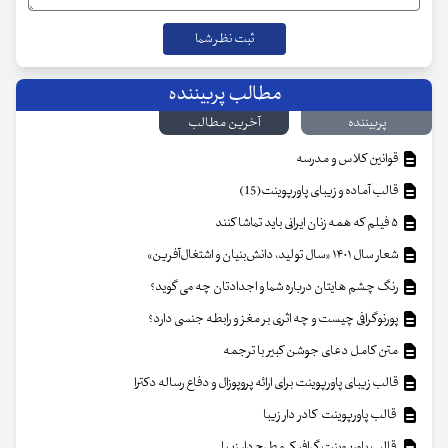
مطالب پربیننده
پربیننده
آخرین مطالب
قوانین کلاس و مدرسه
قالب آماده و زیبای پاورپوینت(15)
۵ فیلم که همه زنان ایرانی باید تماشا کنند
شعار سال ۱۴۰۱ «سال تولید، دانش‌بنیان و اشتغال‌آفرین»
رنگ چشم هایتان درباره شما و اجدادتان چه می گوید؟
پورنوگرافی چیست و چه اثری بر مغز و رابطه جنسی دارد؟
متن کامل دعای جوشن کبیر با ترجمه
قالب زیبای پاورپوینت برای ارائه پروپوزال و دفاع رساله دکترا
قالب پاورپوینت کادر دار زیبا
قالب پاورپوینت گرافیکی و طرح دار زیبا