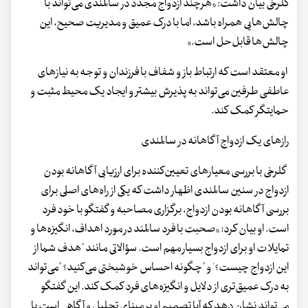
گلرخی بیان داشت: «هرچند ازدواج مجدد در سالمندی می‌تواند با
چالش‌هایی همراه باشد، اما با درک عمیق و مدیریت صحیح، این
چالش‌ها قابل‌حل است.»
او معتقد است که ارتباط باز و شفاف با فرزندان و توجه به نیازهای
عاطفی طرفین می‌تواند به پذیرش بیشتر و ایجاد یک محیط مثبت و
حمایتگر کمک کند.
رازهای یک ازدواج آگاهانه در سالمندی
گلرخی با بررسی معیارهای تعیین‌کننده برای ارزیابی آگاهانه بودن
ازدواج در سنین سالمندی اظهار داشت که یکی از راه‌های اصلی برای
بررسی آگاهانه بودن ازدواج، برگزاری مصاحبه و گفتگو با خود فرد
است. او بیان کرد: «صحبت با فرد سالمند در مورد اهداف، انگیزه‌ها و
تمایلات او برای ازدواج بسیار مهم است. سؤالاتی مانند "هدف شما از
این ازدواج چیست؟' و "چگونه احساس خوشبختی می‌کنید؟ "می‌تواند
به درک عمیق‌تری از دلایل و انگیزه‌های فرد کمک کند. این گفتگو
می‌تواند نشان دهد که آیا تصمیم او بر مبنای تحلیل و آگاهی است یا