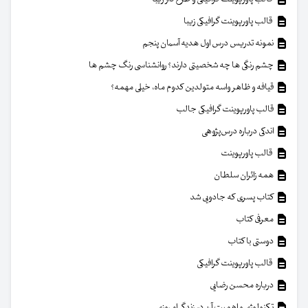
قالب پاورپوینت گرافیکی زیبا
نمونه تدریس درس اول هدیه آسمان پنجم
چشم رنگی ها چه شخصیتی دارند؟ روانشناسی رنگ چشم ها
قیافه و ظاهر واسه متولدین کدوم ماه، خیلی مهمه؟
قالب پاورپوینت گرافیکی جالب
اندکی درباره درس‌پژوهی
قالب پاورپوینت
همه زائران سلطان
کتاب پسری که جادویی شد
معرفی کتاب
دوستی با کتاب
قالب پاورپوینت گرافیکی
درباره محسن رضایی
تکنولوژی و اهمیت آن در زندگی امروزی