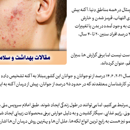
رمثال در همه مناطق دنیا، آکنه بیش
 های التهاب، قرمز شدن و خارش
 به وجود آمده در بدن یا تغییرات
محیطی است. این یک بیماری پوستی شایع جهانی به شمار می‌آید و در ۲۰ درصد افراد سنین ۲۰ تا ۴۰ سال،
 دست نیست اما برخی گزارش ها، میزان
به نوشته روزنامه سان، مجله بریتانیایی «پوست» نشان می دهد که در سال ۲۰۲۱، ۱۴.۶ درصد از نوجوانان و جوانان این کشور مبتلا به آکنه 
۷.۴ درصد نسبت به سال ۱۹۹۰ افزایش داشته است. به‌طور واقع بینانه‌تر، کارشناسان معتقدند که در حدود ۹۵ درصد از جوانان، پیش 
 مرتبط می‌کنیم، اما می‌توانند در طول زندگی ایجاد شوند. طبق اعلام سرویس ملی
رمونی، رژیم غذایی، سیگار کشیدن و به دلیل عوارض برخی محصولات زیبایی ایجاد شو
ت به رایج ترین انواع لکه‌ها، علل آن‌ها و بهترین روش درمان آن‌ها اشاره 