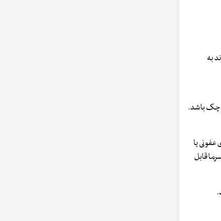
د به
کوچک باشد.
 عفونی یا
رما قابل
.