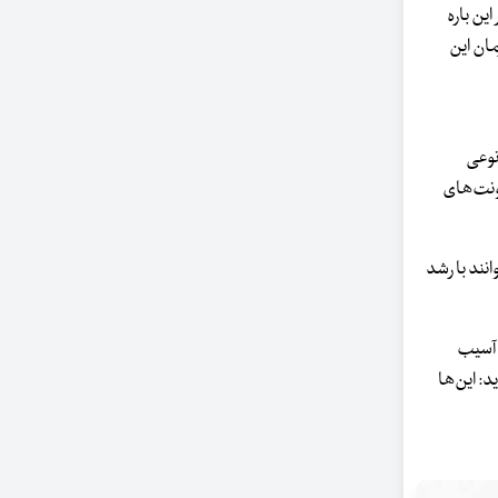
ین باره
ان این
نوعی
ونت‌های
نند با رشد
 آسیب
: این‌ها