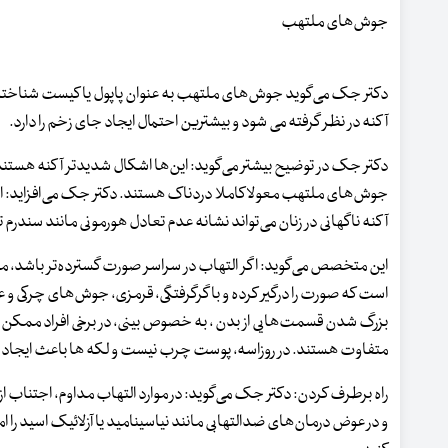
جوش‌های ملتهب
دکتر جک می‌گوید جوش‌های ملتهب به عنوان پاپول یا کیست شناخت
آکنه در نظر گرفته می شود و بیشترین احتمال ایجاد جای زخم را دارد.
دکتر جک در توضیح بیشتر می‌گوید: این‌ها اشکال شدیدتر آکنه هستند
جوش‌های ملتهب معولا کاملا دردناک هستند. دکتر جک می‌افزاید: الته
آکنه ناگهانی در زنان می‌تواند نشانه عدم تعادل هورمونی مانند سندر
این متخصص می‌گوید: اگر التهاب در سراسر صورت گسترده‌تر باشد، 
است که صورت را درگیر کرده و با گرگرفتگی، قرمزی، جوش‌های چرک
بزرگ شدن قسمت‌هایی از بدن ، به خصوص بینی، در برخی افراد ممکن ا
متفاوت هستند. در روزاسه، پوست چرب نیست و لکه ها باعث ایجاد 
راه برطرف کردن: دکتر جک می‌گوید: در موارد التهاب مداوم، اجتناب 
و در عوض درمان‌های ضدالتهابی مانند نیاسینامید یا آزلائیک اسید ر