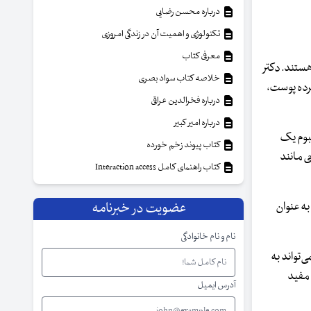
درباره محسن رضایی
تکنولوژی و اهمیت آن در زندگی امروزی
معرفی کتاب
هستند. دکتر
خلاصه کتاب سواد بصری
رده پوست،
درباره فخرالدین عراقی
درباره امیر کبیر
سبوم یک
کتاب پیوند زخم خورده
ی مانند
کتاب راهنمای کامل Interaction access
به عنوان
عضویت در خبرنامه
نام و نام خانوادگی
‌تواند به
 مفید
آدرس ایمیل