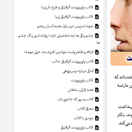
قالب پاورپوینت گرافیکی و طرح دار زیبا
قالب پاورپوینت گرافیکی زیبا
نمونه تدریس درس اول هدیه آسمان پنجم
چشم رنگی ها چه شخصیتی دارند؟ روانشناسی رنگ چشم
ها
قیافه و ظاهر واسه متولدین کدوم ماه، خیلی مهمه؟
قالب پاورپوینت گرافیکی جالب
اندکی درباره درس‌پژوهی
تشخیص داده شده‌اند که
قالب پاورپوینت
از درمان آکنه به این عارضه
همه زائران سلطان
کتاب پسری که جادویی شد
 بهداشت
معرفی کتاب
ند. دکتر
دوستی با کتاب
می‌کند.
قالب پاورپوینت گرافیکی