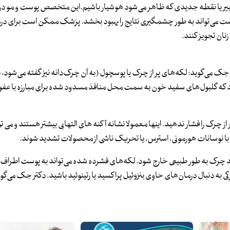
ییر یا نقطه جدیدی که ظاهر می‌شود هوشیار باشیم.این متخصص پوست و مو در ا
 می‌تواند به طور چشمگیری نتایج را بهبود بخشد. پزشک ممکن است برای درم
نان تجویز کنند.
جک می‌گوید: لکه‌های پر از چرک یا پوسچول (به آن چرک‌دانه نیز گفته می‌شود، 
 که گلبول‌های سفید خون به سمت محل منافذ مسدود شده برای مبارزه با عف
چرک را فشار ندهید. اینها معمولا نشانه آکنه های التهابی بیشتر هستند و می توا
ند با نوسانات هورمونی، استرس، یا تحریک ناشی از محصولات تشدید شوند.
رید چرک به طور طبیعی خارج شود. لکه‌های فشرده شده می‌تواند به پوست اطراف
به دنبال درمان‌های حاوی بنزوئیل پراکسید یا رتینوئید باشید. دکتر جک می‌گوید