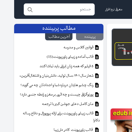
معرفی نرم افزار
مطالب پربیننده
پربیننده
آخرین مطالب
قوانین کلاس و مدرسه
قالب آماده و زیبای پاورپوینت(15)
۵ فیلم که همه زنان ایرانی باید تماشا کنند
شعار سال ۱۴۰۱ «سال تولید، دانش‌بنیان و اشتغال‌آفرین»
رنگ چشم هایتان درباره شما و اجدادتان چه می گوید؟
پورنوگرافی چیست و چه اثری بر مغز و رابطه جنسی دارد؟
متن کامل دعای جوشن کبیر با ترجمه
قالب زیبای پاورپوینت برای ارائه پروپوزال و دفاع رساله
دکترا
قالب پاورپوینت کادر دار زیبا