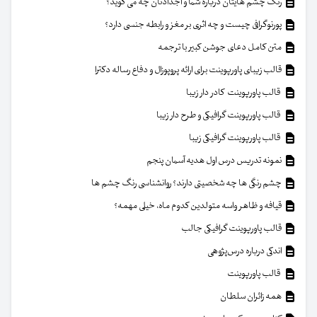
رنگ چشم هایتان درباره شما و اجدادتان چه می گوید؟
پورنوگرافی چیست و چه اثری بر مغز و رابطه جنسی دارد؟
متن کامل دعای جوشن کبیر با ترجمه
قالب زیبای پاورپوینت برای ارائه پروپوزال و دفاع رساله دکترا
قالب پاورپوینت کادر دار زیبا
قالب پاورپوینت گرافیکی و طرح دار زیبا
قالب پاورپوینت گرافیکی زیبا
نمونه تدریس درس اول هدیه آسمان پنجم
چشم رنگی ها چه شخصیتی دارند؟ روانشناسی رنگ چشم ها
قیافه و ظاهر واسه متولدین کدوم ماه، خیلی مهمه؟
قالب پاورپوینت گرافیکی جالب
اندکی درباره درس‌پژوهی
قالب پاورپوینت
همه زائران سلطان