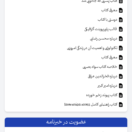
کتاب پسری که جادویی شد
معرفی کتاب
دوستی با کتاب
قالب پاورپوینت گرافیکی
درباره محسن رضایی
تکنولوژی و اهمیت آن در زندگی امروزی
معرفی کتاب
خلاصه کتاب سواد بصری
درباره فخرالدین عراقی
درباره امیر کبیر
کتاب پیوند زخم خورده
کتاب راهنمای کامل Interaction access
عضویت در خبرنامه