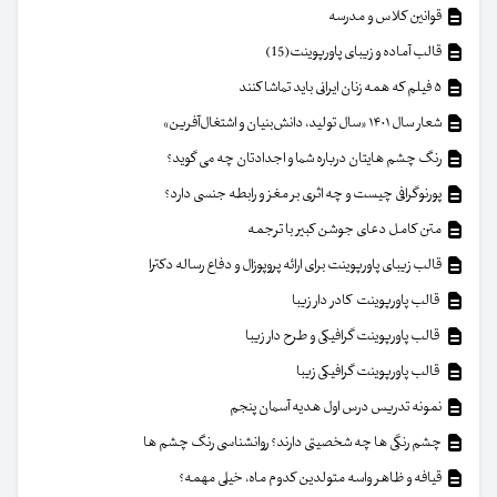
قوانین کلاس و مدرسه
قالب آماده و زیبای پاورپوینت(15)
۵ فیلم که همه زنان ایرانی باید تماشا کنند
شعار سال ۱۴۰۱ «سال تولید، دانش‌بنیان و اشتغال‌آفرین»
رنگ چشم هایتان درباره شما و اجدادتان چه می گوید؟
پورنوگرافی چیست و چه اثری بر مغز و رابطه جنسی دارد؟
متن کامل دعای جوشن کبیر با ترجمه
قالب زیبای پاورپوینت برای ارائه پروپوزال و دفاع رساله دکترا
قالب پاورپوینت کادر دار زیبا
قالب پاورپوینت گرافیکی و طرح دار زیبا
قالب پاورپوینت گرافیکی زیبا
نمونه تدریس درس اول هدیه آسمان پنجم
چشم رنگی ها چه شخصیتی دارند؟ روانشناسی رنگ چشم ها
قیافه و ظاهر واسه متولدین کدوم ماه، خیلی مهمه؟