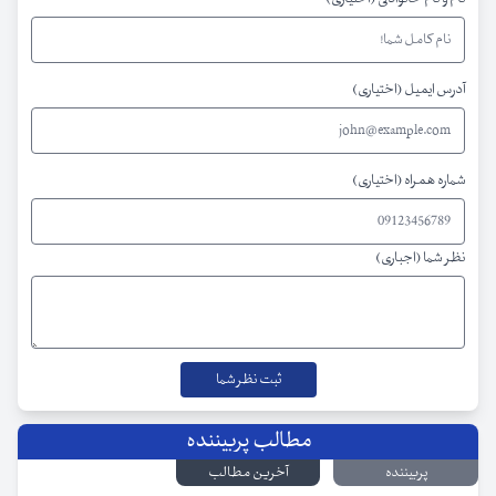
آدرس ایمیل (اختیاری)
شماره همراه (اختیاری)
نظر شما (اجباری)
مطالب پربیننده
پربیننده
آخرین مطالب