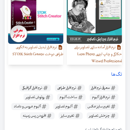
نرم افزار آماده سازی تصاویر برای
نرم افزار تبدیل تصاویر به الگوی
حکاکی و چاپ لیزری Laser Photo
طراحی دوخت STOIK Stitch Creator
Wizard Professional
تگ‌ها
معرفی نرم افزار
نرم افزار طراحی
نرم افزار گرافیکی
نرم افزار آلبوم
ساخت آلبوم
روتوش تصاویر
تغییر سایز عکس
آلبوم تصاویر
آلبوم عروس و داماد
چزخش تصاویر
تغییر سایز
افزودن پس زمینه
نام و نام خانوادگی (اختیاری)