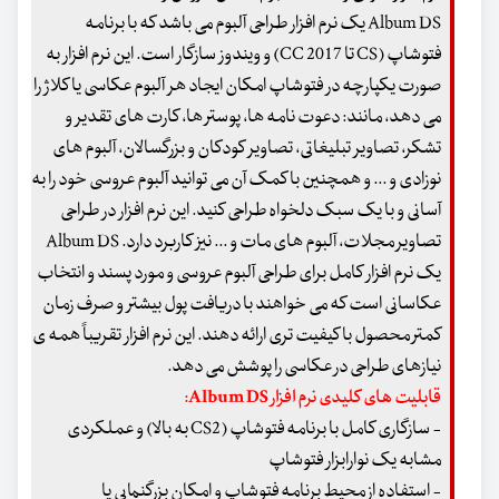
Album DS یک نرم افزار طراحی آلبوم می باشد که با برنامه
فتوشاپ (CS تا CC 2017) و ویندوز سازگار است. این نرم افزار به
صورت یکپارچه در فتوشاپ امکان ایجاد هر آلبوم عکاسی یا کلاژ را
می دهد، مانند: دعوت نامه ها، پوستر ها، کارت های تقدیر و
تشکر، تصاویر تبلیغاتی، تصاویر کودکان و بزرگسالان، آلبوم های
نوزادی و ... و همچنین با کمک آن می توانید آلبوم عروسی خود را به
آسانی و با یک سبک دلخواه طراحی کنید. این نرم افزار در طراحی
تصاویر مجلات، آلبوم های مات و ... نیز کاربرد دارد. Album DS
یک نرم افزار کامل برای طراحی آلبوم عروسی و مورد پسند و انتخاب
عکاسانی است که می خواهند با دریافت پول بیشتر و صرف زمان
کمتر محصول با کیفیت تری ارائه دهند. این نرم افزار تقریباً همه ی
نیازهای طراحی در عکاسی را پوشش می دهد.
قابلیت های کلیدی نرم افزار Album DS:
- سازگاری کامل با برنامه فتوشاپ (CS2 به بالا) و عملکردی
مشابه یک نوارابزار فتوشاپ
- استفاده از محیط برنامه فتوشاپ و امکان بزرگنمایی یا