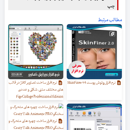
چپ
مطالب مرتبط
نرم افزار روتوش پوست SkinFiner v4
نرم افزار ساخت تصاویر کلاژ در قالب
های مختلف متنی، شکلی و عددی
FigrCollage Professional Edition
نرم افزار ساخت چهره های متحرک و
سخنگو CrazyTalk Animator PRO