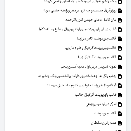
رنگ چشم هایتان درباره شما و اجدادتان چه می گوید؟
پورنوگرافی چیست و چه اثری بر مغز و رابطه جنسی دارد؟
متن کامل دعای جوشن کبیر با ترجمه
قالب زیبای پاورپوینت برای ارائه پروپوزال و دفاع رساله دکترا
قالب پاورپوینت کادر دار زیبا
قالب پاورپوینت گرافیکی و طرح دار زیبا
قالب پاورپوینت گرافیکی زیبا
نمونه تدریس درس اول هدیه آسمان پنجم
چشم رنگی ها چه شخصیتی دارند؟ روانشناسی رنگ چشم ها
قیافه و ظاهر واسه متولدین کدوم ماه، خیلی مهمه؟
قالب پاورپوینت گرافیکی جالب
اندکی درباره درس‌پژوهی
قالب پاورپوینت
همه زائران سلطان