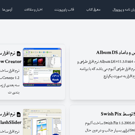
یان نامه و پروپوزال
معرفی کتاب
قالب پاورپوینت
اخبار و مقالات
آزمون‌ها
د Album DS
ow Creator
نرم افزار طراحی و ساخت آلبوم عکس عروس و داماد - Album DS v11.3.0 x64 نرم افزار طراحی و
 عکس عروس و داماد Album DS یک نرم افزار طراحی آلبوم می باشد که با برنامه
.2
سه بعدی از زم
بندی ت
نرم افزا
lashSlider
نرم افزار ساخت آلبوم هایی با پسوند SWF توسط Swish Pix 1.5.2005.01.19 ساخت آلبوم
عکس فلش از عکس های انتخابی شما نرم افزار Swish Pix ابزاری بسیار جالب و در عین حال