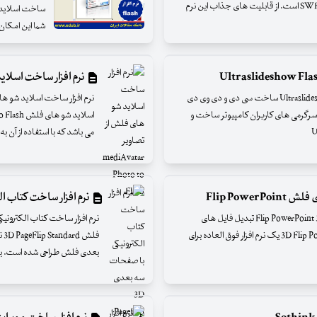
قدرتمند جهت ساخت آلبوم هایی با پسوند محبوب SWF است. از قابلیت های جذاب این نرم
شما این امکان
نرم افزار ساخت اسلاید شو های فلش
نرم افزار ساخت اسلاید عکس فلش با Ultraslideshow Flash Creator 1.22 ساخت سی دی و دی وی دی
ین سرگرمی های کاربران کامپیوتر ساخت و
می باشد که با استفاده از آن به 
Flip Pow
نرم افزار ساخت کتاب الکترونیک
نرم افزار تبدیل اسلایدشو های پاورپوینت به کتاب های فلش - Flip PowerPoint 3.2.0 تبدیل فایل های
مایکروسافت پاورپوینت به کتاب های فلیپ فلش فلش 3D Flip PowerPoint یک نرم افزار فوق العاده برای
فل
بعدی فلش طراحی شده است. با اس