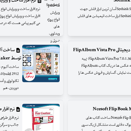
نرم افزار ساخت و ویرایش انو
نرم افزار ساخت آسان انیمیشن های فلش - Sothink SWF Easy 6.4 Build 633 آسان ترین ابزار فلش جهت
ساخت دکمه فلش، بنر، آلبوم، متن متحرک و ... نرم افزار Sothink SWF Easy ابزار ساخت انیمیشن های فلش
افزار ساخت و ویرایش انواع پرو
می کنیم پیامی هست که در ص
FlipAlbum V
توسط Picture Collage Maker
نرم افزاری جهت ساخت آلبوم های عکس دیجیتالی FlipAlbum Vista Pro 7.0.1.363 تهیه
روش های شهودی برای مدیریت و مشاهده مجموعه عکس ها در یک کتاب FlipAlbum
ه تری جهت نمایش، گسترش و فروش عکس ها را
تکنولوژی و آم
دوربین، هم
نرم افزار طراحی
ساخت کتاب های تصویری توسط Ncesoft Flip Book Maker 2.3.1 ساخت کتاب های
 بوک دفتری است متشکل از یک سری