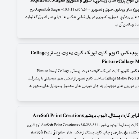
اع پروژه های ویدئویی، صوتی و تصویری AquaSoft Stages
نرم افزار ساخت و ویرایش انواع پروژه های ویدئویی، صوتی و تصویری - AquaSoft Stages v10.5.11 x86/x64 نرم
ژه های ویدئویی، صوتی و تصویری در ورای تمامی عکس ها، فیلم ها و اصواتی که تولید
دد رساندن آن ب
ساخت آلبوم عکس، تقویم، کارت تبریک، کارت دعوت، پوستر و Collage
ساخت آلبوم عکس، تقویم، کارت تبریک، کارت دعوت، پوستر و Collage توسط Picture
Collage Maker Pro 2.3.0 build 2912 ساخت کلاج تصویر از عکس های دیجیتالی با پیشرفت
دن دوربین های دیجیتالی به جای دوربین های معمولی و موبایل های مجهز به
 کارت پستال، آلبوم، بروشور ArcSoft Print Creations
نرم افزار طراحی کارت پستال، آلبوم، بروشور - ArcSoft Print Creations v3.0.255.331 نرم افزاری
جالب و سرگرم کننده برای طراحی و چاپ کارت پستال از عکس های خانوادگی ArcSoft Print