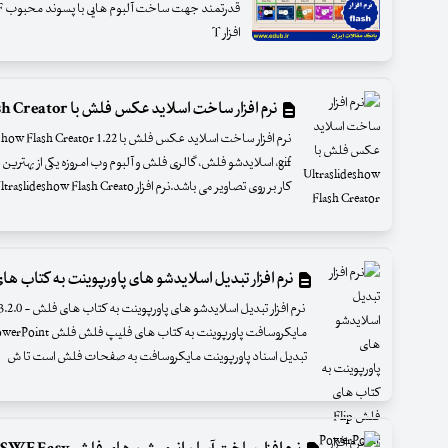
افزار T
نرم افزار ساخت اسلاید عکس فلش با Ultraslideshow Flash Creator
gif، اسلایدشو فلش، گالری فلش و آلبوم وب امروزه یکی از بهتر
کار بر روی تصاویر می باشد.نرم افزار Ultraslideshow Flash Creato
نرم افزار تبدیل اسلایدشو های پاورپوینت به کتاب های فلش erPoint
تبدیل اسناد پاورپوینت مایکروسافت به صفحات فلش است تا ش