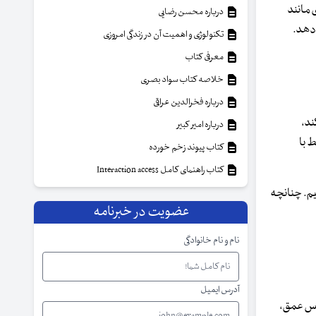
 مانند
درباره محسن رضایی
‌دهد.
تکنولوژی و اهمیت آن در زندگی امروزی
معرفی کتاب
خلاصه کتاب سواد بصری
درباره فخرالدین عراقی
ند،
درباره امیر کبیر
 با
کتاب پیوند زخم خورده
کتاب راهنمای کامل Interaction access
یم. چنانچه
عضویت در خبرنامه
نام و نام خانوادگی
آدرس ایمیل
نفس عمق،