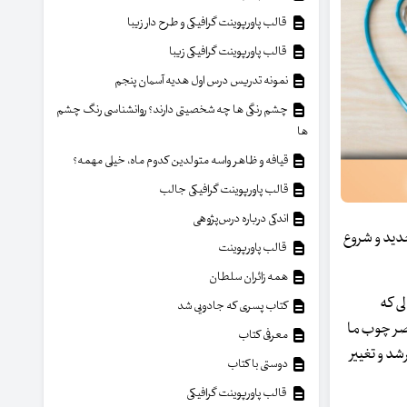
قالب پاورپوینت گرافیکی و طرح دار زیبا
قالب پاورپوینت گرافیکی زیبا
نمونه تدریس درس اول هدیه آسمان پنجم
چشم رنگی ها چه شخصیتی دارند؟ روانشناسی رنگ چشم
ها
قیافه و ظاهر واسه متولدین کدوم ماه، خیلی مهمه؟
قالب پاورپوینت گرافیکی جالب
اندکی درباره درس‌پژوهی
 جدید و شروع
قالب پاورپوینت
همه زائران سلطان
ی که
کتاب پسری که جادویی شد
نصر چوب ما
معرفی کتاب
شد و تغییر
دوستی با کتاب
قالب پاورپوینت گرافیکی