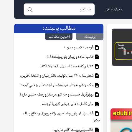
معرفی نرم افزار
مطالب پربیننده
پربیننده
آخرین مطالب
قوانین کلاس و مدرسه
قالب آماده و زیبای پاورپوینت(15)
۵ فیلم که همه زنان ایرانی باید تماشا کنند
شعار سال ۱۴۰۱ «سال تولید، دانش‌بنیان و اشتغال‌آفرین»
رنگ چشم هایتان درباره شما و اجدادتان چه می گوید؟
پورنوگرافی چیست و چه اثری بر مغز و رابطه جنسی دارد؟
متن کامل دعای جوشن کبیر با ترجمه
قالب زیبای پاورپوینت برای ارائه پروپوزال و دفاع رساله
دکترا
قالب پاورپوینت کادر دار زیبا