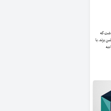
داشت که
ن بزند. با
اجه