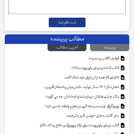
مطالب پربیننده
پربیننده
آخرین مطالب
قوانین کلاس و مدرسه
قالب آماده و زیبای پاورپوینت(15)
۵ فیلم که همه زنان ایرانی باید تماشا کنند
شعار سال ۱۴۰۱ «سال تولید، دانش‌بنیان و اشتغال‌آفرین»
رنگ چشم هایتان درباره شما و اجدادتان چه می گوید؟
پورنوگرافی چیست و چه اثری بر مغز و رابطه جنسی دارد؟
متن کامل دعای جوشن کبیر با ترجمه
قالب زیبای پاورپوینت برای ارائه پروپوزال و دفاع رساله دکترا