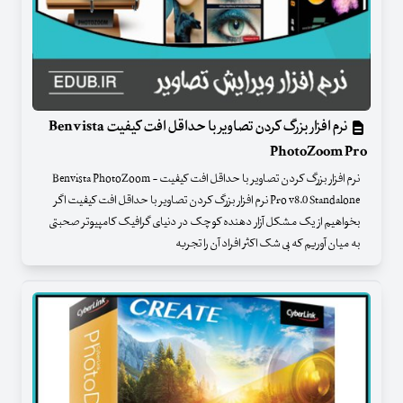
نرم افزار بزرگ کردن تصاویر با حداقل افت کیفیت Benvista
PhotoZoom Pro
نرم افزار بزرگ کردن تصاویر با حداقل افت کیفیت - Benvista PhotoZoom
Pro v8.0 Standalone نرم افزار بزرگ کردن تصاویر با حداقل افت کیفیت اگر
بخواهیم از یک مشکل آزار دهنده کوچک در دنیای گرافیک کامپیوتر صحبتی
به میان آوریم که بی شک اکثر افراد آن را تجربه