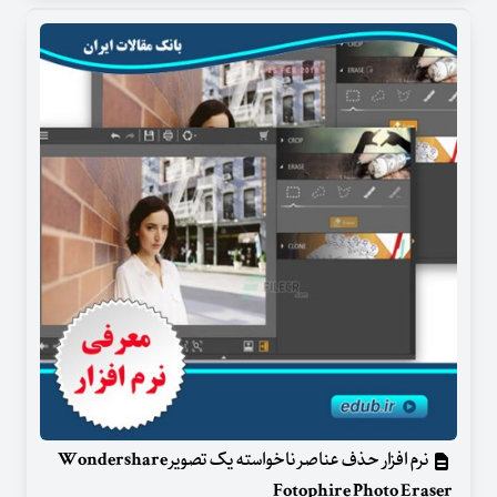
نرم افزار حذف عناصر ناخواسته یک تصویر Wondershare
Fotophire Photo Eraser