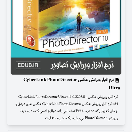
نرم افزار ویرایش عکس CyberLink PhotoDirector
Ultra
نرم افزار ویرایش عکس - CyberLink PhotoDirector Ultra v11.0.2203.0
x64 نرم افزار ویرایش عکس CyberLink PhotoDirector عکس های دیدنی و
جذابی که بیان کننده دید خلاقانه شما می باشند را ایجاد می کند. در محیط
ویرایشی PhotoDirector می توانید یک تجربه متفاوت