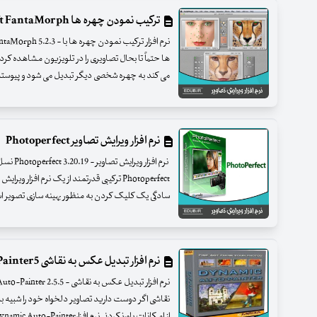
ترکیب نمودن چهره ها Abrosoft FantaMorph
ها حتماً تا بحال تصاویری را در تلویزیون مشاهده کرده
می کند به چهره شخصی دیگر تبدیل می شود و پیوست
نرم افزار ویرایش تصاویر Photoperfect
نرم افزار 
Photoperfect ترکیبی قدرتمند از یک نرم افزا
سادگی یک کلیک کردن به منظور بهینه سازی تصویر ا
نرم افزار تبدیل عکس به نقاشی Dynamic Auto-Painter5
نقاشی اگر دوست دارید تصاویر دلخواه خود را شبیه به 
از امکانات باورنکردنی نرم افزارDynamic Auto-Painter بهره مند شوید.این محصول تحت