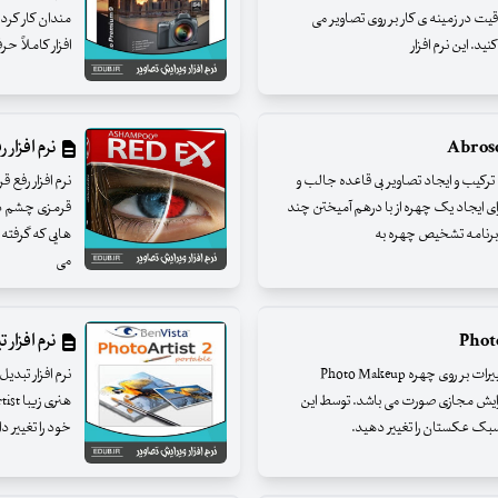
یت در زمینه ی کار بر روی تصاویر می
افزار کاملاً ح
نرم افزار ر
م افزار ترکیب چهره هاAbrosoft FaceMixer 3.0.1 ترکیب و ایجاد تصاویر بی قاعده جالب و
ن افکت های متحرک Abrosoft FaceMixer برای ایجاد یک چهره از با درهم آمیختن چند
قرمزی چشم در
 برنامه تشخیص چهره به
هایی که گرفته
می
نرم افزار ت
نرم افزار آرایش چهره Photo Makeup Editor 1.71 تغییرات بر روی چهره Photo Makeup
ر و آرایش مجازی صورت می باشد. توسط این
و سبک عکستان را تغییر دهید.
خود را تغییر دا