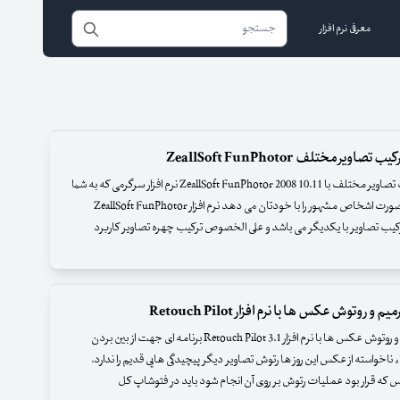
معرفی نرم افزار
 تصاویر مختلف ZeallSoft FunPhotor
نرم افزار ترکیب تصاویر مختلف با ZeallSoft FunPhotor 2008 10.11 نرم افزار سرگرمی که به شما
اجازه تعویض صورت اشخاص مشهور را با خودتان می دهد نرم افزار ZeallSoft FunPhotor
کیب تصاویر با یکدیگر می باشد و علی الخصوص ترکیب چهره تصاویر کاربرد
یم و روتوش عکس ها با نرم افزار Retouch Pilot
نرم افزار ترمیم و روتوش عکس ها با نرم افزار Retouch Pilot 3.1 برنامه ای جهت از بین بردن
 ناخواسته از عکس این روز ها رتوش تصاویر دیگر پیچیدگی هایی قدیم را ندارد.
ه قرار بود عملیات رتوش بر روی آن انجام شود باید در فتوشاپ کل