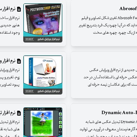
نرم افزار سا
نرم افزار ترکیب نمودن چهره ها با - Abrosoft FantaMorph 5.2.3 تغییر شکل تصاویر و فیلم
 اید که در آنها چهره یک فرد بتدریج تغییر
ه از یک چهره، چهره های مخت
وجود استفاده آ
نرم افزار ویرایش 
ویرایش تصاویر - Photoperfect 3.20.19 نسل جدیدی از نرم افزار ویرایش عکس
ر ویرایش عکس حرفه ای با استفاده آسان در حد
ست که برای عکاسان نیمه حرفه ای
بهبود تصاویر با
نرم افزار تب
نرم افزار تبدیل عکس به نقاشی - Dynamic Auto-Painter 2.5.5 تبدیل عکس های شما به
آثار هنرمندان معروف در آورید می توانید
عکس های خود را به یک ن