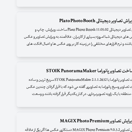
 تصاویر دیجیتالی Plato Photo Booth
نرم افزار ویراش تصاویر دیجیتالی Plato Photo Booth 11.05.02 ساخت، ویرایش، چاپ و
 دیجیتالی شما امروزه بسیاری از کاربران، علاقمند به ویرایش تصاویر و عکس
شند و نرم افزارهای مختلفی را در زمینه کار بر روی عکس ها و اعمال افکت های
صاویر پانوراما STOIK PanoramaMaker
نرم افزار ساخت تصاویر پانوراما با STOIK PanoramaMaker 2.1.1.2632 سریع ترین و ساده
 تصاویر وسیع پانوراما به تصاویری گفته می شود که با قرار گرفتن چندین عکس
نطقه با یک زاویه تصویربرداری، در کنار یکدیگر قرار گرفته باشند و وسعت
صاویر MAGIX Photo Premium
نرم افزار ویرایش تصاویر MAGIX Photo Premium 9.0.3.2 دستکاری عکس ها اگر یکی از علاقه