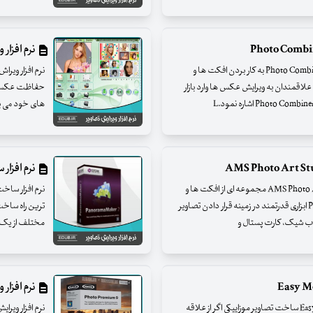
نرم افزار ویراش
نرم افزار افکت گذاری و ترکیب تصاویر توسط Photo Combiner 5.79 به کار بردن افکت ها و
لاقمندان به ویرایش عکس ها وارد بازار
حفاظت عکس های
های خود می با
نرم افزار ساخت ت
نرم افزار قرار دادن تصاویر درون قاب AMS Photo Art Studio 2.75 مجموعه ای از افکت ها و
فریم های زیبا برای تصاویر نرم افزار Photo Art Studio ابزاری قدرتمند در زمینه قرار دادن تصاویر
ترین راه ساخت
قاب شیک، کارت پستال و
مختلف از یک م
نرم افزار ویرایش ت
نرم افزار ایجاد تصاویر موزاییکی با Easy Mosaic Pro 8.322 ساخت تصاویر موزاییکی اگر از علاقه