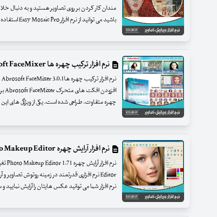
مندان کار کردن بر روی تصاویر هستید و به دنبال خلاق
باشید می توانید از نرم افزار Easy Mosaic Pro استفاده کنید. این نرم افزار
نرم افزار ترکیب چهره ها Abrosoft FaceMixer
نر
افزود
چهره متفاوت، طراحی شده است. یکی از ویژگی های این
نرم افزار آرایش چهره Photo Makeup Editor
Editor نرم افزاری قدرتمند در زمینه روتوش تصاوی
نرم افزار شما می توانید عکس هایتان را آرایش نمایید 