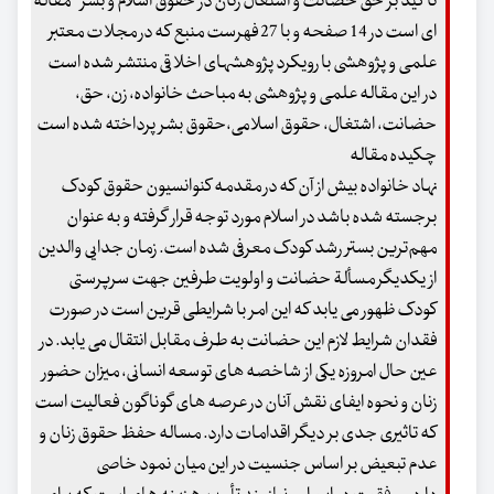
تأکید بر حق حضانت و اشتغال زنان در حقوق اسلام و بشر " مقاله
ای است در 14 صفحه و با 27 فهرست منبع که در مجلات معتبر
علمی و پژوهشی با رویکرد پژوهشهای اخلاقی منتشر شده است
در این مقاله علمی و پژوهشی به مباحث خانواده، زن، حق،
حضانت، اشتغال، حقوق اسلامی،حقوق بشر پرداخته شده است
چکیده مقاله
نهاد خانواده بیش از آن که در مقدمه کنوانسیون حقوق کودک
برجسته شده باشد در اسلام مورد توجه قرار گرفته و به عنوان
مهم‌ترین بستر رشد کودک معرفی شده است. زمان جدایی والدین
از یکدیگر مسألة حضانت و اولویت طرفین جهت سرپرستی
کودک ظهور می یابد که این امر با شرایطی قرین است در صورت
فقدان شرایط لازم این حضانت به طرف مقابل انتقال می یابد. در
عین حال امروزه یکی از شاخصه های توسعه انسانی، میزان حضور
زنان و نحوه ایفای نقش آنان در عرصه های گوناگون فعالیت است
که تاثیری جدی بر دیگر اقدامات دارد. مساله حفظ حقوق زنان و
عدم تبعیض بر اساس جنسیت در این میان نمود خاصی