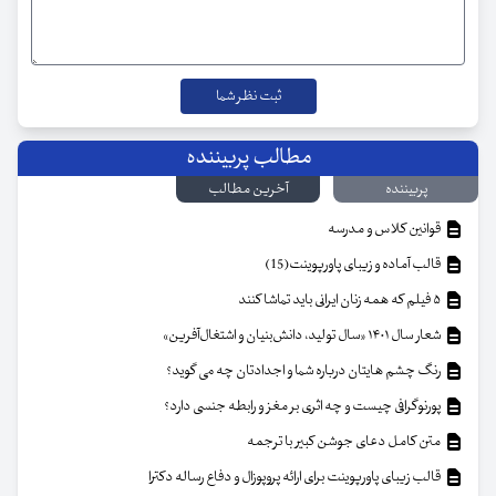
مطالب پربیننده
پربیننده
آخرین مطالب
قوانین کلاس و مدرسه
قالب آماده و زیبای پاورپوینت(15)
۵ فیلم که همه زنان ایرانی باید تماشا کنند
شعار سال ۱۴۰۱ «سال تولید، دانش‌بنیان و اشتغال‌آفرین»
رنگ چشم هایتان درباره شما و اجدادتان چه می گوید؟
پورنوگرافی چیست و چه اثری بر مغز و رابطه جنسی دارد؟
متن کامل دعای جوشن کبیر با ترجمه
قالب زیبای پاورپوینت برای ارائه پروپوزال و دفاع رساله دکترا