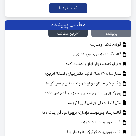
مطالب پربیننده
پربیننده
آخرین مطالب
قوانین کلاس و مدرسه
قالب آماده و زیبای پاورپوینت(15)
۵ فیلم که همه زنان ایرانی باید تماشا کنند
شعار سال ۱۴۰۱ «سال تولید، دانش‌بنیان و اشتغال‌آفرین»
رنگ چشم هایتان درباره شما و اجدادتان چه می گوید؟
پورنوگرافی چیست و چه اثری بر مغز و رابطه جنسی دارد؟
متن کامل دعای جوشن کبیر با ترجمه
قالب زیبای پاورپوینت برای ارائه پروپوزال و دفاع رساله دکترا
قالب پاورپوینت کادر دار زیبا
قالب پاورپوینت گرافیکی و طرح دار زیبا