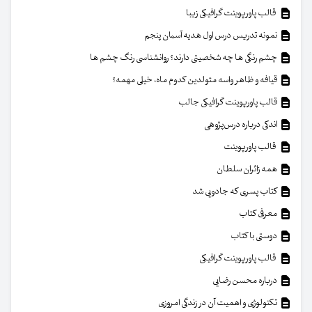
قالب پاورپوینت گرافیکی زیبا
نمونه تدریس درس اول هدیه آسمان پنجم
چشم رنگی ها چه شخصیتی دارند؟ روانشناسی رنگ چشم ها
قیافه و ظاهر واسه متولدین کدوم ماه، خیلی مهمه؟
قالب پاورپوینت گرافیکی جالب
اندکی درباره درس‌پژوهی
قالب پاورپوینت
همه زائران سلطان
کتاب پسری که جادویی شد
معرفی کتاب
دوستی با کتاب
قالب پاورپوینت گرافیکی
درباره محسن رضایی
تکنولوژی و اهمیت آن در زندگی امروزی