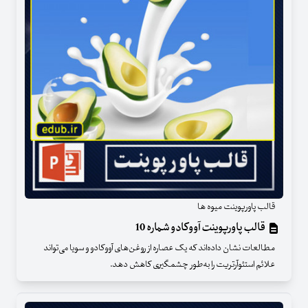
قالب پاورپوینت میوه ها
قالب پاورپوینت آووکادو شماره 10
مطالعات نشان داده‌اند که یک عصاره از روغن‌های آووکادو و سویا می‌تواند
علائم استئوآرتریت را به‌طور چشمگیری کاهش دهد.