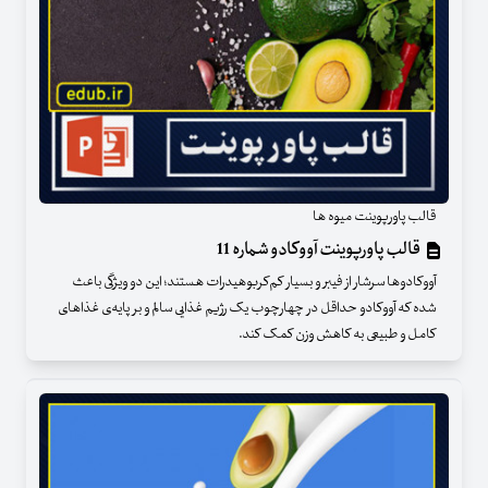
قالب پاورپوینت میوه ها
قالب پاورپوینت آووکادو شماره 11
آووکادوها سرشار از فیبر و بسیار کم‌کربوهیدرات هستند؛ این دو ویژگی باعث
شده که آووکادو حداقل در چهارچوب یک رژیم غذایی سالم و بر پایه‌ی غذاهای
کامل و طبیعی به کاهش وزن کمک کند.