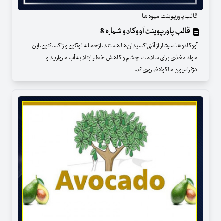
قالب پاورپوینت میوه ها
قالب پاورپوینت آووکادو شماره 8
آووکادوها سرشار از آنتی‌اکسیدان‌ها هستند، ازجمله لوتئین و زاکسانتین. این
مواد مغذی برای سلامت چشم و کاهش خطر ابتلا به آب مروارید و
دژنراسیون ماکولا ضروری‌‌اند.