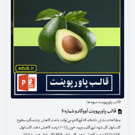
قالب پاورپوینت میوه ها
قالب پاورپوینت آووکادو شماره 5
مطالعات نشان داده‌اند که آووکادو می‌‌تواند: باعث کاهش چشمگیر سطوح
کلسترول کل شود.تری‌گلیسیرید خون را تا ۲۰ درصد کاهش دهد. کلسترول
LDL را تا ۲۲ درصد کاهش دهد. کلسترول HDL (کلسترول خوب) را تا ۱۱