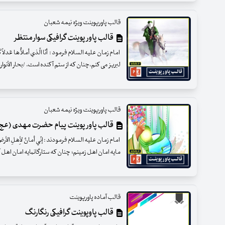
قالب پاورپوینت ویژه نیمه شعبان
قالب پاور پوینت گرافیکی سوار منتظر
امام زمان علیه السلام فرمود : أنَا الَّذي أملأَُها عَدلاً 
لبريز مى كنم،چنان كه از ستم آكنده است. /بحار الأنوار، ج 52، 
قالب پاورپوینت ویژه نیمه شعبان
قالب پاور پوینت پیام حضرت مهدی (عج
امام زمان علیه السلام فرمودند : إنّي أمانٌ لأِهلِ الأرضِ كَما
مايه امان اهل زمينم؛ چنان كه ستارگانمايه امان اهل آسمان اند.
قالب آماده پاورپوینت
قالب پاوپوینت گرافیکی رنگارنگ