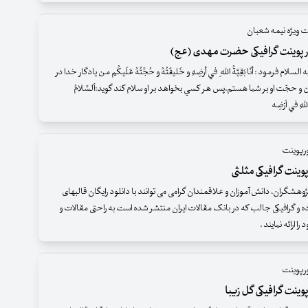
ت ویژه نیمه شعبان
ر پوینت گرافیکی حضرت مهدی (عج)
سلام فرمود : أنَا بَقِيَّةُ اللّه ِ في أرضِهِ و خَليفَتُهُ و حُجَّتُهُ عَلَيكُم من يادگار خدا در
و حجّت او بر شما هستم.پس هر كسي بخواهد بر او سلام كند گويد:اَلسَّلامُ
للّهِ في اَرْضِه
ورپوینت
وینت گرافیکی مثلثی
وهشگران، دانش آموزان و علاقمندان گرامی می توانند با دانلود رایگان قالبهای
ده و گرافیکی جالب که در بانک مقالات ایران منتشر شده است به راحتی مقالات و
 ارائه نمایند .
ورپوینت
وینت گرافیکی گل زیبا