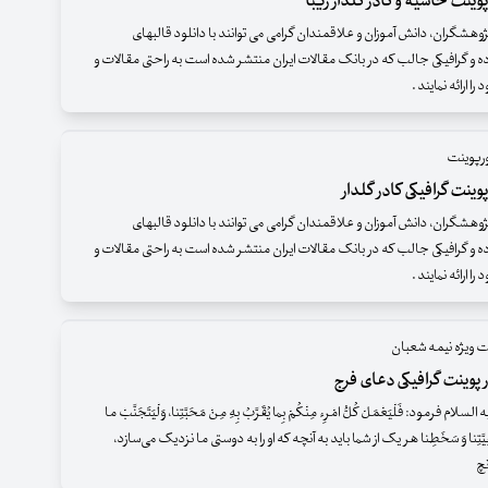
وینت حاشیه و کادر گلدار زیبا
وهشگران، دانش آموزان و علاقمندان گرامی می توانند با دانلود قالبهای
ده و گرافیکی جالب که در بانک مقالات ایران منتشر شده است به راحتی مقالات و
 ارائه نمایند .
ورپوینت
وینت گرافیکی کادر گلدار
وهشگران، دانش آموزان و علاقمندان گرامی می توانند با دانلود قالبهای
ده و گرافیکی جالب که در بانک مقالات ایران منتشر شده است به راحتی مقالات و
 ارائه نمایند .
ت ویژه نیمه شعبان
 پوینت گرافیکی دعای فرج
ام فرمود: فَلْیَعْمَلْ کُلُّ امْرِء مِنْکُمْ بِما یُقَرَّبُ بِهِ مِنْ مَحَبَّتِنا، وَلْیَتَجَنَّبْ ما
راهِیَّتِنا وَ سَخَطِنا هر یک از شما باید به آنچه که او را به دوستى ما نزدیک مى‌سازد،
نچ