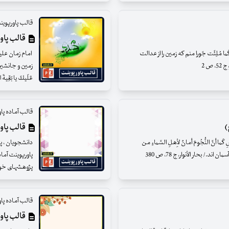
قالب پاورپوین
قالب پاو
كَما مُلِئَت جَورا منم كه زمين را از عدالت
امام زمان علیه ال
ص 2
زمين و جانشين 
عَلَيكَ يا بَقِيةَ ا
قالب آماده پا
)
قالب پاوپ
 أنَّ النُّجُومَ أمانٌ لأِهلِ السَّماءِ من
دانشجویان ، پژ
/ بحار الأنوار، ج 78، ص 380
پاورپوینت آما
پژوهشهای خود را
قالب آماده پا
قالب پاوپ