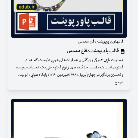
قالبهای پاورپوینت دفاع مقدس
قالب پاورپوینت دفاع مقدس
عملیات «اچ_ ۳» یکی از بزرگترین عملیات‌های هوایی دنیاست که به نام
فانتومها ثبت شده است. جنگنده‌های از نوع فانتوم‌ طی یک عملیات پیچیده
و تحسین برانگیز در چهارم آوریل ۱۹۸۱ (فروردین ۱۳۶۰) پایگاه هوایی «الولید»
در مج