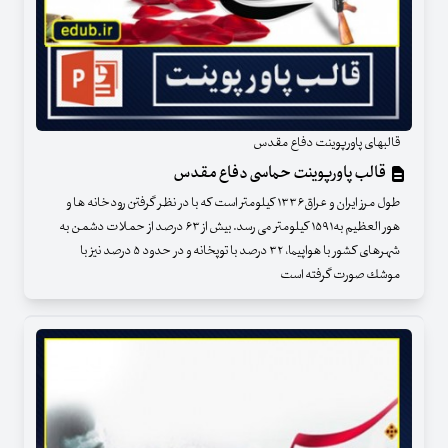
قالبهای پاورپوینت دفاع مقدس
قالب پاورپوینت حماسی دفاع مقدس
طول مرز ایران و عراق۱۳۳۶ کیلومتر است که با در نظر گرفتن رودخانه ها و
هور العظیم به۱۵۹۱ کیلومتر می رسد. بیش از ۶۳ درصد از حملات دشمن به
شهرهای كشور با هواپیما، ۳۲ درصد با توپخانه و در حدود ۵ درصد نیز با
موشك صورت گرفته است