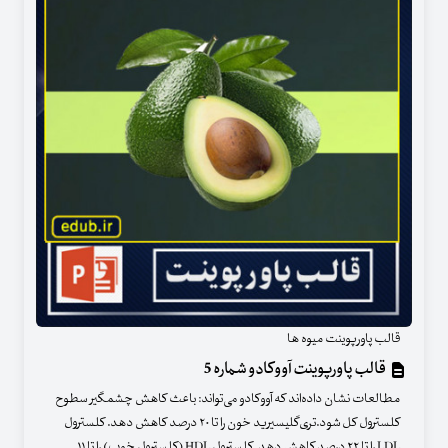
قالب پاورپوینت میوه ها
قالب پاورپوینت آووکادو شماره 5
مطالعات نشان داده‌اند که آووکادو می‌‌تواند: باعث کاهش چشمگیر سطوح
کلسترول کل شود.تری‌گلیسیرید خون را تا ۲۰ درصد کاهش دهد. کلسترول
LDL را تا ۲۲ درصد کاهش دهد. کلسترول HDL (کلسترول خوب) را تا ۱۱