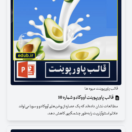
قالب پاورپوینت میوه ها
قالب پاورپوینت آووکادو شماره 10
مطالعات نشان داده‌اند که یک عصاره از روغن‌های آووکادو و سویا می‌تواند
علائم استئوآرتریت را به‌طور چشمگیری کاهش دهد.