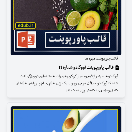
قالب پاورپوینت میوه ها
قالب پاورپوینت آووکادو شماره 11
آووکادوها سرشار از فیبر و بسیار کم‌کربوهیدرات هستند؛ این دو ویژگی باعث
شده که آووکادو حداقل در چهارچوب یک رژیم غذایی سالم و بر پایه‌ی غذاهای
کامل و طبیعی به کاهش وزن کمک کند.