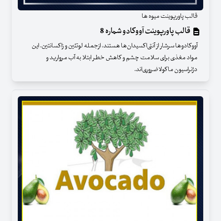
قالب پاورپوینت میوه ها
قالب پاورپوینت آووکادو شماره 8
آووکادوها سرشار از آنتی‌اکسیدان‌ها هستند، ازجمله لوتئین و زاکسانتین. این
مواد مغذی برای سلامت چشم و کاهش خطر ابتلا به آب مروارید و
دژنراسیون ماکولا ضروری‌‌اند.