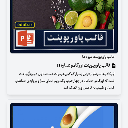
قالب پاورپوینت میوه ها
قالب پاورپوینت آووکادو شماره 11
آووکادوها سرشار از فیبر و بسیار کم‌کربوهیدرات هستند؛ این دو ویژگی باعث
شده که آووکادو حداقل در چهارچوب یک رژیم غذایی سالم و بر پایه‌ی غذاهای
کامل و طبیعی به کاهش وزن کمک کند.