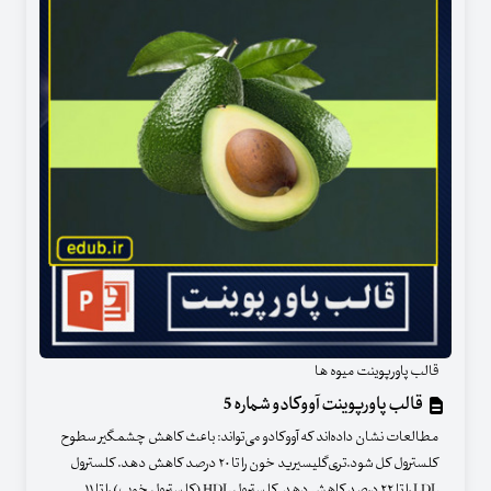
قالب پاورپوینت میوه ها
قالب پاورپوینت آووکادو شماره 5
مطالعات نشان داده‌اند که آووکادو می‌‌تواند: باعث کاهش چشمگیر سطوح
کلسترول کل شود.تری‌گلیسیرید خون را تا ۲۰ درصد کاهش دهد. کلسترول
LDL را تا ۲۲ درصد کاهش دهد. کلسترول HDL (کلسترول خوب) را تا ۱۱