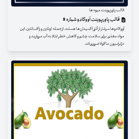
قالب پاورپوینت میوه ها
قالب پاورپوینت آووکادو شماره 8
آووکادوها سرشار از آنتی‌اکسیدان‌ها هستند، ازجمله لوتئین و زاکسانتین. این
مواد مغذی برای سلامت چشم و کاهش خطر ابتلا به آب مروارید و
دژنراسیون ماکولا ضروری‌‌اند.