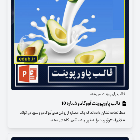
قالب پاورپوینت میوه ها
قالب پاورپوینت آووکادو شماره 10
مطالعات نشان داده‌اند که یک عصاره از روغن‌های آووکادو و سویا می‌تواند
علائم استئوآرتریت را به‌طور چشمگیری کاهش دهد.