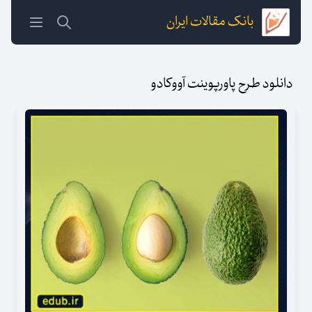
بانک مقالات ایران
دانلود طرح پاورپوینت آووکادو