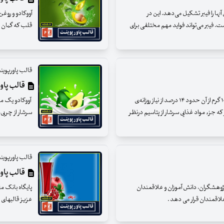
ر هستند و حدود ۷ درصد از وزن آنها را فیبر تشکیل می‌دهد. این در
آووکادو و روغ
ست. فیبر می‌تواند فواید مهم مختلفی برای
قلب که گمان می
قالب پاورپوین
قالب پاور
آووکادو درواقع حاوی پتاسیم بسیار زیادی است و هر ۱۰۰ گرم از آن حدود ۱۴ درصد از نیاز روزانه‌ی
آووکادو یک می
که جزء مواد غذایی سرشار از پتاسیم درنظر
سرشار از چربی
قالب پاورپوین
قالب پاورپو
 پژوهشگران، دانش آموزان و علاقمندان
پایگاه بانک م
 علاقمندان قرار می دهد .
عزیز قالبهای پ