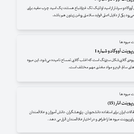
ن آووکادو سرشار از اسید اولئیک تک غیراشباع هستند؛ یک اسید چرب مفید برای
‌رود یکی از دلایل اصلی فواید سلامتی روغن زیتون هم باشد.
ت میوه ها
پوینت آووکادو شماره 1
وه‌ی گلابی‌شکل سبزرنگ است که اغلب گلابی تمساح نامیده می‌شود. این میوه
‌های سالم، فیبر و مواد مغذی مهم مختلف است.
ت میوه ها
ینت انار (15)
قالات ایران برای استفاده دانشجویان ، پژوهشگران، دانش آموزان و علاقمندان
اورپوینت میوه ها را طراحی و در اختیار علاقمندان قرار می دهد .