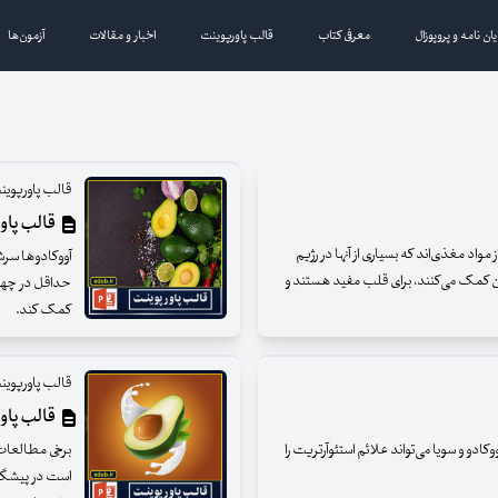
یان نامه و پروپوزال
معرفی کتاب
قالب پاورپوینت
اخبار و مقالات
آزمون‌ها
قالب پاورپوین
قالب پاورپ
مواد مغذی‌اند که بسیاری از آنها در رژیم
آووکادوها سرشا
وزن کمک می‌کنند، برای قلب مفید هستند و
حداقل در چهار
کمک کند.
قالب پاورپوین
قالب پاور
ادو و سویا می‌تواند علائم استئوآرتریت را
برخی مطالعات 
است در پیشگیر