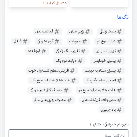
۳۵ سال کدامند؟
تگ‌ها
سبک زندگی
رژیم غذایی
فعالیت بدنی
دیابت نوع دو
حبوبات
گوجه‌فرنگی
فلفل
تزریق انسولین
تغییر سبک زندگی
لوزالمعده
بیماری خودایمنی
دیابت نوع یک
بیماران مبتلا به دیابت
افزایش سطح کلسترول خوب
انجمن دیابت آمریکا
علت ابتلا به دیابت نوع یک
علت ابتلا به دیابت نوع دو
مصرف کافی فیبر خوراکی
سبزیجات غیرنشاسته‌ای
مصرف چربی‌های سالم
بادام‌زمینی
نام و نام خانوادگی (اختیاری)