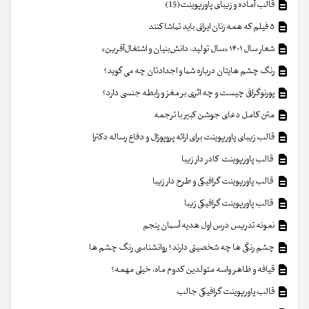
قالب آماده و زیبای پاورپوینت(15)
۵ فیلم که همه زنان ایرانی باید تماشا کنند
شعار سال ۱۴۰۱ «سال تولید، دانش‌بنیان و اشتغال‌آفرین»
رنگ چشم هایتان درباره شما و اجدادتان چه می گوید؟
پورنوگرافی چیست و چه اثری بر مغز و رابطه جنسی دارد؟
متن کامل دعای جوشن کبیر با ترجمه
قالب زیبای پاورپوینت برای ارائه پروپوزال و دفاع رساله دکترا
قالب پاورپوینت کادر دار زیبا
قالب پاورپوینت گرافیکی و طرح دار زیبا
قالب پاورپوینت گرافیکی زیبا
نمونه تدریس درس اول هدیه آسمان پنجم
چشم رنگی ها چه شخصیتی دارند؟ روانشناسی رنگ چشم ها
قیافه و ظاهر واسه متولدین کدوم ماه، خیلی مهمه؟
قالب پاورپوینت گرافیکی جالب