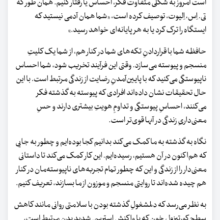
است امروز به شکلی متفاوت فکر، احساس یا رفتار کنیم. همان‌ طور که
تی. اِس، اِلیوت، توصیف کرده است، «شما همان آدمی نیستید که
ایستگاه را ترک کرد یا به هر پایانه‌ای خواهد رسید.»
حافظه شما با قراردادنِ تکه‌های شما در کنار هم، از شما یک کلیتِ
منسجم و پیوسته می‌سازد. وقتی این فرآیند تخریب شود، شما احساس
ناپیوستگی می‌کنید که با پایین‌آمدنِ رضایت از زندگی مرتبط است. با این‌
حال تحقیقات نشان داده‌اند افرادی که پیوسته به گذشته فکر
می‌کنند، احساسِ پیوستگی و تداومِ هویتِ بیشتری دارند و حسِ
معنی‌داریِ زندگی در آنها قوی‌تر است.
نگاه به گذشته به ما کمک می‌کند بدانیم کجا بوده‌ایم و چطور به جایی
که هم‌اکنون در آن هستیم، رسیده‌ایم. این کار کمک می‌کند تا داستانی
معنی‌دار را از زندگی و این که چطور تمام تجربه‌های ناپیوسته‌مان در کنار
هم چیده شده‌اند تا روایتی منسجم و موزون از ما بسازند، تعریف کنیم.
به‌ نظر می‌رسد که دلمشغولِ گذشته بودن با سلامتی روانی مانند کاهش
سطح کورتیزول خون که با واکنشِ استرسیِ شدیدِ بدن مرتبط است،