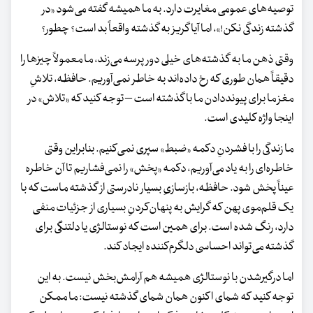
توصیه‌های عمومی مغایرت دارد. به ما همیشه گفته می‌شود «در
گذشته زندگی نکن!»، اما آیا گریز به گذشته واقعاً بد است؟ چطور؟
وقتی ذهن ما به گذشته‌های خیلی دور پرسه می‌زند، ما معمولاً چیزها را
دقیقاً همان‌ طوری که رخ داده‌اند به خاطر نمی‌آوریم. حافظه، تلاشِ
مغز ما برای پیونددادن ما با گذشته است – توجه کنید که «تلاش» در
اینجا واژه کلیدی است.
ما زندگی را با فشردنِ دکمه «ضبط» سپری نمی‌کنیم. بنابراین وقتی
خاطره‌ای را به یاد می‌آوریم، دکمه «پخش» را نمی‌فشاریم تا آن خاطره
عیناً پخش شود. حافظه، بازسازیِ بسیار نادرستی از گذشته ماست که با
یک قلم‌موی پهن که گرایش به پنهان‌کردنِ بسیاری از جزئیات منفی
دارد، رنگ شده است. برای همین است که نوستالژی یا دلتنگی برای
گذشته می‌تواند احساسی دلگرم‌کننده ایجاد کند.
اما درگیرشدن با نوستالژی همیشه هم آرامش‌بخش نیست. به این
توجه کنید که شمای اکنون همان شمای گذشته نیست: ما ممکن