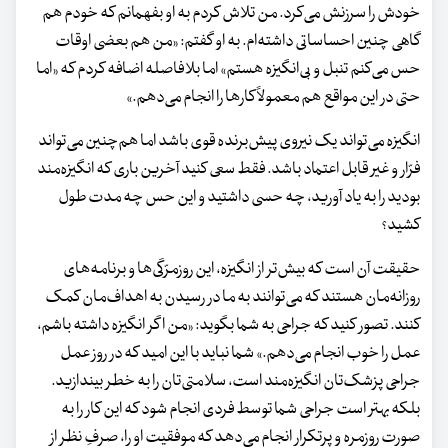
خودش را سرزنش می‌کرد. من تلاش کردم به او بفهمانم که خودم هم
گاهی چنین احساساتی داشته‌ام. به او گفتم: «من هم بعضی اوقات
حس می‌کنم تنبل و بی‌انگیزه هستم» اما بلافاصله اضافه کردم که «اما
حتی در این مواقع هم معمولاً کارها را انجام می‌دهم.»
انگیزه می‌تواند یک نیروی پیش‌برنده قوی باشد اما هم‌چنین می‌تواند
فرّار و غیر قابل‌ اعتماد باشد. فقط سعی کنید آخرین‌ باری که انگیزه‌مند
بودید را به یاد آورید، چه حسی داشتید و این حس چه مدت طول
کشید؟
حقیقت آن است که بیش‌تر از انگیزه، این روزمرّگی‌ها و برنامه‌های
روزانه‌مان هستند که می‌توانند به ما در رسیدن به اهداف‌مان کمک
کنند. تصور کنید که جراحی به شما بگوید: «من اگر انگیزه داشته باشم،
عمل را خوب انجام می‌دهم.» شما نباید با این امید که در روز عمل
جراحی پزشک‌تان انگیزه‌مند است، سلامتی‌تان را به خطر بیندازید.
بلکه بهتر است جراحی شما توسط فردی انجام شود که این کار را به
صورت روزمره و پرتکرار انجام می‌دهد که موفقیت او را، صرفِ نظر از