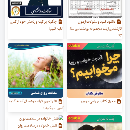
دانلود کلید و سئوالات آزمون
چگونه بر کینه و رنجش خود از کسی
کارشناسی ارشد مجموعه روانشناسی سال
غلبه کنیم؟
97
معرفی کتاب چرا می‌خوابیم
20 راز مهم افراد خوشحال که هرگز به
کسی نمیگویند!
نقش خانواده در سلامت روان