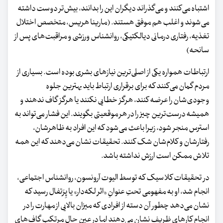
اشتباه می‌کنند و می‌گذراند دیگران این را بدانند، بیش‌تر دوست داشته
می‌شوند و اغلب هم موفق هستند. (مارینا هریس، متخصص اختلال
تغذیه، رفتاری درمانی دیالکتیکی، روانشناس ورزشی و مراقبت‌های پس‌ از
سانحه)
ارتباطات همواره یکی از اصلی‌ترین نیازهای بشری بوده است. بسیاری از
مردم گمان می‌کنند که برای برقراری ارتباط باید بهترین جلوه
وجودی‌شان را عرضه کنند، هرگز خطایی نکنند یا هرگز گاف ندهند و
همیشه درست‌ترین چیز را در هر موقعیتی بگویند. این فشار می‌تواند به
استرس منجر شود، زیرا باعث می‌شود که این افراد به ظاهرشان،
رفتارشان و کلام‌شان شک کنند. تحقیقات نشان می‌دهند که این همه
تلاش ممکن است ارزش نداشته باشد.
در تحقیقات کلاسیک که توسط الیوت آرونسون، روانشناس اجتماعی،
انجام شد، او به مفهومی تحتِ عنوانِ «اثر لکه‌دار» یا پِرَتفال رسید که
نشان می‌دهد چطور آن دسته از افرادی که میزان بالایی از مهارت را در
انجام کارهای ظریف نشان می‌دهند اما در عین‌ حال مرتکب گاف‌های