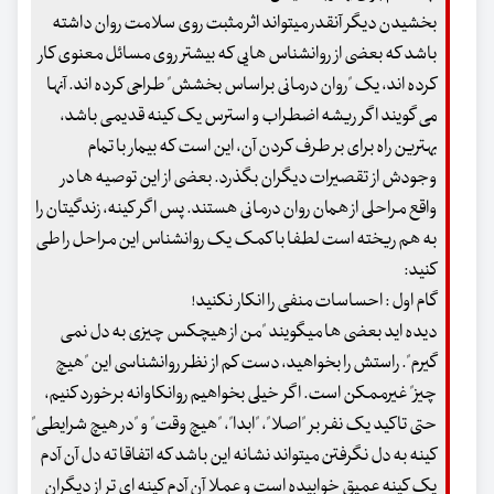
بخشیدن دیگر آنقدر می‏تواند اثر مثبت روی سلامت روان داشته
باشد که بعضی از روان‏شناس ‏هایی که بیشتر روی مسائل معنوی کار
کرده‏ اند، یک "روان‏ درمانی براساس بخشش" طراحی کرده ‏اند. آنها
می‏ گویند اگر ریشه اضطراب و استرس یک کینه قدیمی باشد،
بهترین راه برای بر طرف کردن آن، این است که بیمار با تمام
وجودش از تقصیرات دیگران بگذرد. بعضی از این توصیه ‏ها در
واقع مراحلی از همان روان درمانی هستند. پس اگر کینه، زندگی‏تان را
به هم ریخته است لطفا با کمک یک روان‏شناس این مراحل را طی
کنید:
گام اول : احساسات منفی را انکار نکنید!
دیده ‏اید بعضی‏ ها می‏گویند "من از هیچ‏کس چیزی به دل نمی‏
گیرم". راستش را بخواهید، دست کم از نظر روان‏شناسی این "هیچ‏
چیز" غیرممکن است. اگر خیلی بخواهیم روانکاوانه برخورد کنیم،
حتی تاکید یک نفر بر "اصلا"، "ابدا"، "هیچ ‏وقت" و "در هیچ شرایطی"
کینه به دل نگرفتن می‏تواند نشانه این باشد که اتفاقا ته دل آن آدم
یک کینه عمیق خوابیده است و عملا آن آدم کینه‏ ای ‏تر از دیگران