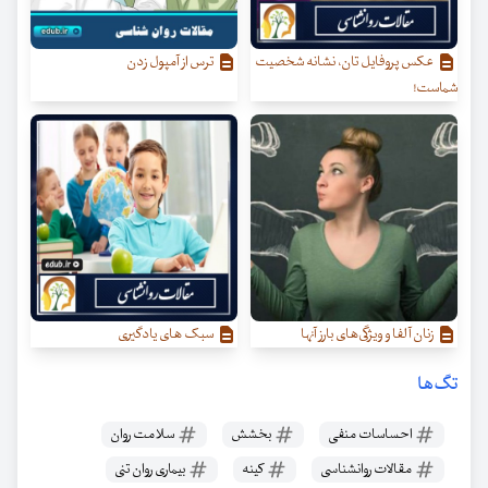
عکس پروفایل تان، نشانه شخصیت
ترس از آمپول زدن
شماست!
زنان آلفا و ویژگی‌‌های بارز آنها
سبک های یادگیری
تگ‌ها
احساسات منفی
بخشش
سلامت روان
مقالات روانشناسی
کینه
بیماری روان تنی