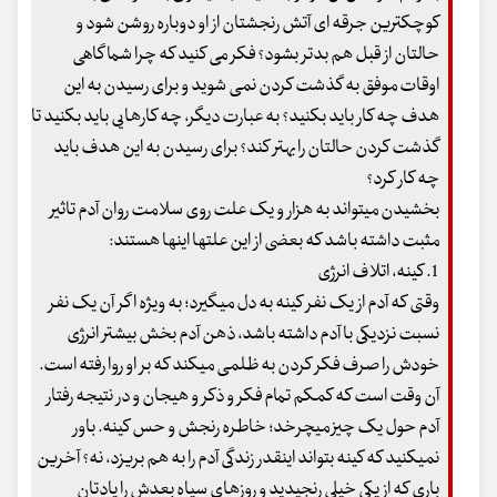
کوچکترین جرقه ای آتش رنجشتان از او دوباره روشن شود و
حالتان از قبل هم بدتر بشود؟ فکر می کنید که چرا شما گاهی
اوقات موفق به گذشت کردن نمی شوید و برای رسیدن به این
هدف چه کار باید بکنید؟ به عبارت دیگر، چه کارهایی باید بکنید تا
گذشت کردن حالتان را بهتر کند؟ برای رسیدن به این هدف باید
چه کار کرد؟
بخشیدن می‏تواند به هزار و یک علت روی سلامت روان آدم تاثیر
مثبت داشته باشد که بعضی از این علت‏ها اینها هستند:
1. کینه، اتلاف انرژی
وقتی که آدم از یک نفر کینه به دل می‏گیرد؛ به ویژه اگر آن یک نفر
نسبت نزدیکی با آدم داشته باشد، ذهن آدم بخش بیشتر انرژی
خودش را صرف فکر کردن به ظلمی می‏کند که بر او روا رفته است.
آن وقت است که کم‏کم تمام فکر و ذکر و هیجان و در نتیجه رفتار
آدم حول یک چیز می‏چرخد؛ خاطره رنجش و حس کینه. باور
نمی‏کنید که کینه بتواند اینقدر زندگی آدم را به هم بریزد، نه؟ آخرین
باری که از یکی خیلی رنجیدید و روزهای سیاه بعدش را یادتان