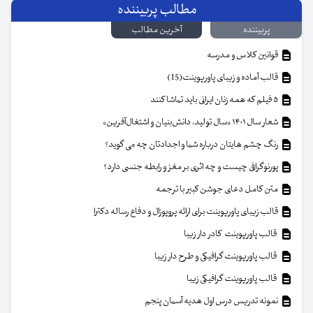
مطالب پربیننده
پربیننده
آخرین مطالب
قوانین کلاس و مدرسه
قالب آماده و زیبای پاورپوینت(15)
۵ فیلم که همه زنان ایرانی باید تماشا کنند
شعار سال ۱۴۰۱ «سال تولید، دانش‌بنیان و اشتغال‌آفرین»
رنگ چشم هایتان درباره شما و اجدادتان چه می گوید؟
پورنوگرافی چیست و چه اثری بر مغز و رابطه جنسی دارد؟
متن کامل دعای جوشن کبیر با ترجمه
قالب زیبای پاورپوینت برای ارائه پروپوزال و دفاع رساله دکترا
قالب پاورپوینت کادر دار زیبا
قالب پاورپوینت گرافیکی و طرح دار زیبا
قالب پاورپوینت گرافیکی زیبا
نمونه تدریس درس اول هدیه آسمان پنجم