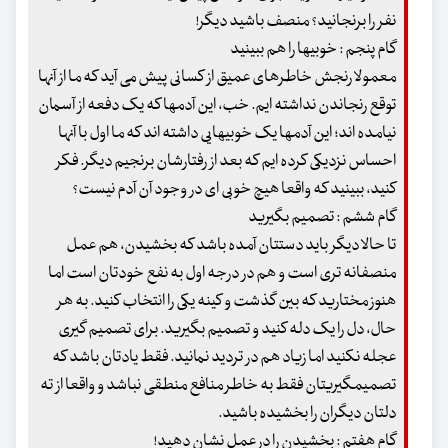
نفر را برنجانید؟ منصف باشید دیگر!
گام پنجم : خوبی‏ها را هم ببینید
معمولا رنجش خاطرهای عمیق از کسانی پیش می‏ آید که ما از آنها
توقع رنجاندن نداشته ‏ایم. خب، این آدم‏ها که یک دفعه از آسمان
نیامده ‏اند؛ این آدم‏ها یک خوبی‏هایی داشته ‏اند که ما اول با آنها
احساس نزدیکی کرده ‏ایم که بعد از رفتارشان برنجیم دیگر. فکر
کنید، ببینید که واقعا هیچ خوبی‏ ای در وجود آن آدم نیست؟
گام ششم : تصمیم بگیرید
تا حالا دیگر باید دستتان آمده باشد که بخشیدن، هم عمل
منصفانه‏ تری است و هم در درجه اول به نفع خودتان است اما
هنوز مختارید که بین گذشت و کینه یکی را انتخاب کنید. به هر
حال، دل را یک دله کنید و تصمیم بگیرید. برای تصمیم‏ گیری
عجله نکنید اما زیاد هم در تردید نمانید. فقط یادتان باشد که
تصمیم‏گیری‏تان فقط به خاطر منافع منطقی نباشد و واقعا از ته
دلتان دیگران را بخشیده باشید.
گام هفتم : بخشیدن را در عمل نشان دهید!