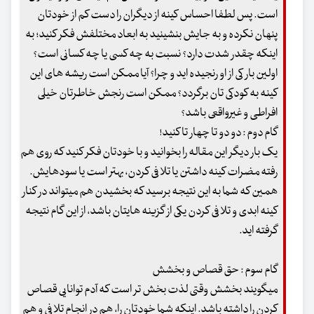
است. پس لطفا احساس کینه از دیگران را دست کم از خودتان
پنهان نکرده و به جایش بنشینید به ابعاد مختلفش فکر کنید؛ به
اینکه چقدر شدت دارد؟ نسبت به چه کسی یا چه کسانی است؟
اولین بار کی از او رنجیده ‏اید و چرا؟ آیا ممکن است ریشه ‏های این
کینه به کودکی‏ تان برگردد؟ ممکن است رنجش خاطرتان خیلی
افراطی و غیرواقعی باشد؟
گام دوم : دو دو تا چهار تا کنید!
یک بار دیگر این مقاله را بخوانید و با خودتان فکر کنید که روی هم
‏رفته مضرات کینه داشتن یا تلافی کردن، بهتر است یا سودهایش.
همین که شما به این نتیجه برسید که بخشیدن هم می‏تواند در کنار
کینه ابدی و تلافی کردن یکی از گزینه ‏هایتان باشد، از این گام نتیجه
گرفته ‏اید.
گام سوم : حق قصاص و بخشش
می‏گویند بخشش وقتی لذت‏ بخش ‏تر است که آدم توانایی قصاص
کردن را داشته باشد. اینکه شما خودتان را، هم در انجام تلافی و هم