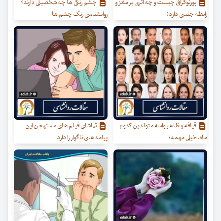
پورنوگرافی چیست و چه اثری بر مغز و
چشم رنگی ها چه شخصیتی دارند؟
رابطه جنسی دارد؟
روانشناسی رنگ چشم ها
قیافه و ظاهر واسه متولدین کدوم
تماشای فیلم های مستهجن این
ماه، خیلی مهمه؟
پیامدهای ناگوار را دارد