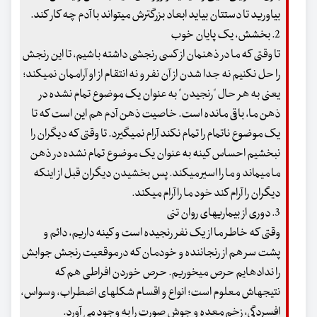
بیاورید تا دستتان بیاید ابعاد بزرگ‏ترش می‏تواند با آدم چه کار کند.
2. بخشش، یک پایان خوب
تا وقتی که ما در ذهنمان از کسی رنجشی داشته باشیم، تا این رنجش
را حل نکنیم نه جدا شدن از آن نفر و نه انتقام از او آراممان نمی‏کند؛
یعنی به هر حال "رنجیدن" به عنوان یک موضوع تمام نشده در
ذهن ما، باقی مانده است. خاصیت ذهن آدم هم این است که تا
یک موضوع ناتمام را تمام نکند آرام نمی‏گیرد. تا وقتی که دیگران را
نبخشیم احساس کینه به عنوان یک موضوع تمام نشده در ذهن
ما می‏ماند و ما را اسیر می‏کند. پس بخشیدن دیگران قبل از اینکه
دیگران را آرام کند خود ما را آرام می‏کند.
3. دوری از بیماری‏های روان تنی
وقتی که خاطر ما از یک نفر رنجیده است و کینه داریم، دائم و
پشت سر هم از رنجاننده و خودمان که در موقعیت رنجش جوابش
را نداده‏ایم حرص می‏خوریم. حرص خوردن افراطی هم که
نتیجه‏اش معلوم است؛ انواع و اقسام شکل‏های اضطراب، وسواس،
افسردگی، زخم معده و جوش صورت را به وجود می‏ آورد.