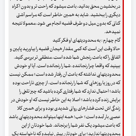
در بخشیدن محق بدانید، باعث می‏شود که راحت‏ تر و بدون اکراه
دیگری را ببخشید. شاید به همین خاطر است که مراسم آشتی
کنانی که بدون میل دو طرف قضیه انجام می‏ شود، معمولا نتیجه
نمی‏دهد.
گام چهارم : به محدودیت‏های او فکر کنید
حالا وقت این است که کمی مقدار هیجان قضیه را بیاورید پایین و
اتفاقی را که باعث رنجش شما شده است، منطقی ‏تر بررسی کنید.
ببینید که واقعا چرا رنجاننده، شما را رنجانده است. آیا او خودش
محدودیت‏‏هایی نداشته که باعث آن رفتار شده است؟ ممکن نیست
که در روز یا روزهایی که شما را رنجانده است، از چیزی ناراحت بوده
باشد؟ احتمال ندارد که شما رفتاری کرده باشید که چیز تلخی را
برایش زنده کرده باشد؟ اصلا به این خاطر نیست که او خودش در
زندگی ‏اش تحت فشارهای روانی شدیدی بوده و برای همین کلا
عصبی بار آمده است؟ خب! همه اینها می‏تواند محدودیت‏هایی باشد
که باعث می‏شود یک نفر شما را برنجاند. شما خودتان از این
محدودیت‏ها ندارید؟ برای خودتان پیش نیامده که ناخواسته یک