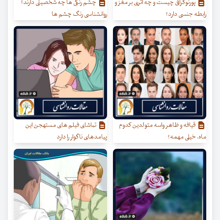
پورنوگرافی چیست و چه اثری بر مغز و
چشم رنگی ها چه شخصیتی دارند؟
رابطه جنسی دارد؟
روانشناسی رنگ چشم ها
قیافه و ظاهر واسه متولدین کدوم
تماشای فیلم های مستهجن این
ماه، خیلی مهمه؟
پیامدهای ناگوار را دارد