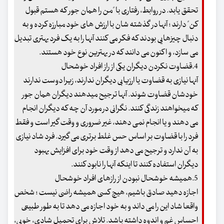
تحقق یابد. در روابط، رفتاری با "من را همان جور که هستم قبول
کن" دارند ؛ آنها در گذشته شان با ارزش های خود مبارزه کرده و به
دنبال چیزهایی بودند که فکر می کنند آنها را به یک فرد بهتری تبدیل
می سازد، و اکنون می دانند که در بهترین نوع خود هستند.
4.قضاوت نکردن دیگران یکی از راز افراد خوشحال
آنها نیازی به قضاوت یا ارزیابی دیگران ندارند، زیرا دوست ندارند
خودشان قضاوت شوند. آنها ترجیح میدهند دیگران همان جور
که میخواهند زندگی کنند. نگرانی در مورد آن چه که دیگران انجام
می دهند و یا انجام نمی دهند، غیر ضروری و وقت گیر است و فقط
فرد را با قضاوت بر اساس حس غلط برتری می گیرد. فرد شاد نیازی
به آن ندارد و ترجیح می دهد از وقت خود برای افزایش بهبود
دیگران استفاده کنند تا اینکه آنها را نابود کنند.
5.همیشه خوشحال نبودن از رازهای افراد خوشحال
اجازه دهید صادق باشیم، هیچ کسی همیشه راضی نیست ؛ شخص
واقعا شاد این را می داند و به خود اجازه می دهد تا به طور طبیعی
احساس غم و اندوه داشته باشد. تلاش برای تحمیل شادی، خوبی،