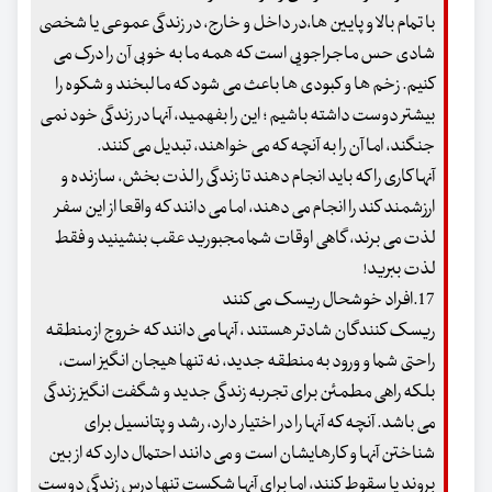
با تمام بالا و پایین ها،در داخل و خارج، در زندگی عموعی یا شخصی
شادی حس ماجراجویی است که همه ما به خوبی آن را درک می
کنیم. زخم ها و کبودی ها باعث می شود که ما لبخند و شکوه را
بیشتر دوست داشته باشیم ؛ این را بفهمید، آنها در زندگی خود نمی
جنگند، اما آن را به آنچه که می خواهند، تبدیل می کنند.
آنها کاری را که باید انجام دهند تا زندگی را لذت بخش، سازنده و
ارزشمند کند را انجام می دهند، اما می دانند که واقعا از این سفر
لذت می برند، گاهی اوقات شما مجبورید عقب بنشینید و فقط
لذت ببرید!
17.افراد خوشحال ریسک می کنند
ریسک کنندگان شادتر هستند ، آنها می دانند که خروج از منطقه
راحتی شما و ورود به منطقه جدید، نه تنها هیجان انگیز است،
بلکه راهی مطمئن برای تجربه زندگی جدید و شگفت انگیز زندگی
می باشد. آنچه که آنها را در اختیار دارد، رشد و پتانسیل برای
شناختن آنها و کارهایشان است و می دانند احتمال دارد که از بین
بروند یا سقوط کنند، اما برای آنها شکست تنها درس زندگی دوست