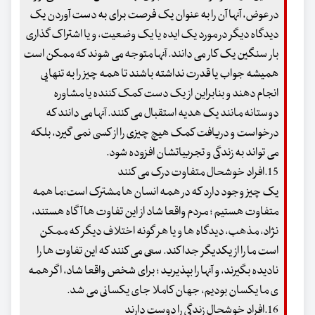
در عوض، آنها آن را به عنوان یک فرصت برای به دست آوردن یک
دیدگاه دیگر در مورد یک ایده یا یک وضعیت، و یا اشتراک گذاری
بار سنگین یک کار می دانند. آنها متوجه می شوند که ممکن است
همیشه جواب یا قدرت نداشته باشند تا همه چیز را به تنهایی
انجام دهند و بنابراین از یک دست کمک کننده یا مشاوره
دوستانه مانند یک هدیه استقبال می کنند. آنها می دانند که
درخواست و دریافت کمک هیچ چیزی را از کسی نمی گیرد، بلکه
می تواند به زندگی و تجربیاتشان افزوده شود.
15.افراد خوشحال متفاوت درک می کنند
یک چیز وجود دارد که در همه انسان ها مشترک است:ما همه
متفاوت هستیم ؛ مردم واقعا شاد از این تفاوت ها آگاه هستند،
نژاد، مذهب، دیدگاه ها و یا هر گونه اختلاف دیگر که ممکن
است ما را از یکدیگر جدا کند. سعی می کنند که این تفاوت ها را
نادیده بگیرند، و آنها را بپذیرید ؛ برای شخص واقعا شاد، اگر همه
ی ما یکسان بودیم، جهان کاملا جای یکسانی می شد.
16.افراد خوشحال زندگی را دوست دارند