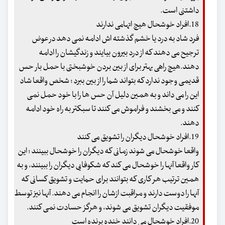
داشتنی است.
18.افراد خوشحال هیچ اتهامی ندارند
فرد شاد به درد یا خشم گذشته اش ادامه نمی دهد در عوض
ترجیح می دهند که از درد بیرون بیایند و زندگیشان را ادامه
دهند.هیچ راهی بهتر برای از بین بردن خوشبختی با حمل بار حس
قدیمی وجود ندارد که بتواند شما را از بین ببرد ؛ شخص واقعا شاد
این را می داند و به همین دلیل آن حس ها را با خود حمل نمی
کنند و می بخشند و فراموش می کنند تا سبکتر به راه خود ادامه
دهند.
19.افراد خوشحال دیگران را تشویق می کنند
واقعا خوشحال می شوند زمانی که دیگران را خوشحال ببینند ؛ این
کار واقعا آنها را خوشحال می کند که شکوفایی دیگران را ببینند، و به
همین ترتیب هر کاری که بتوانند برای حمایت و تشویق کسانی که
آنها را دوست دارند و مراقبت ازشان را انجام می دهند. آنها نیز توسط
موفقیت دیگران تشویق می شوند، و هرگز حسادت نمی کنند.
20.افراد خوشحال می دانند خنده برنده است