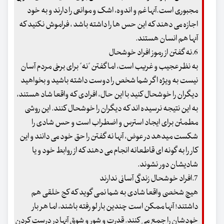
مجبوری است.آنها غم و اندوه، اشک و موانعی را دارند و به خود
اجازه می دهند که این حس ها را داشته باشد ، فراموش نکنید که
آنها هم انسان هستند.
6.نه گفتن از رموز افراد خوشحال
به نظر عجیب و غریب است، اما گفتن "نه" برای برخی مردم آسان
نیست به ویژه اگر شما شخص را دوست داشته باشید و بخواهید
دیگران را خوشحال کنید با این حال، افرادی که واقعا شاد هستند،
به این نتیجه نرسیده اند که دیگران را خوشحال کنند. این روشی
مطمئن برای ایجاد استرس و اضطراب است و حس شادی را
شکست میدهد در عوض، آنها نه گفتن را حق خود می دانند و این
کار را به گونه ای قاطعانه انجام می دهند که از روابط خود و یا
شادیشان دور نشوند.
7.افراد خوشحال زندگی آسانی ندارند
هیچ شخصی واقعا شادی به شما نمی گوید که کج خلقی هم
داشتند! آنها ممکن است چندین بار لو رفته باشند، اما هر بار
خودشان را جمع می کنند. قدرت و شور و شوق آنها در درست کردن