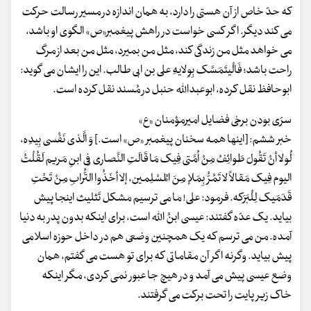
که حدّ خاص از آن هستی را دارد، به همان اندازه در مسیر رسالت حرکت
می کند دیگر. اگر کسی خواست در راهش پیغمبر«ص» الگوی او باشد،
می خواهد مثل من زندگی کند، مثل من بمیرد، مثل من بعد از مرگ
راحت باشد؛ فَالْیتَمَسَّک بِوِلایهِ علی بن ابی طالب. این را ایشان می گوید:
ابوحافظ نقل کرده، ابوعبدالله حنبل در مُسند نقل کرده است.
سرّی بودن برخی فضایل امیرمؤمنان «ع»
خبر ششم: [اینها همه سخنان پیغمبر «ص» است.] وَ الَّذی نَفْسی بِیدِه،
لُولا أنْ تَقُولَ طَوائِفُ مِنْ اُمَّتی فِیک مَا قَالَتِ النَّصاری فِی ابنِ مَریم لَقُلْتُ
الیوم فِیک مَقالاً لا تَمُرُّ بِمَلإ مِنَ المُسْلِمین، إلا أخَذُوا التُّرابِ مِنْ‎ تَحْتِ
قَدَمَیک لِلْبَرَکه. فرمود: علی! ما می ترسیم مشکل تَثلیث اینجا پیش
بیاید. یک عدّه گفتند: عیسی ابنُ الله است، برای اینکه بدون پدر به دنیا
آمده. من می ترسم که یک همچنین وضعی هم در داخل حوزه اسلامی
پیش بیاید. وگرنه اگر آن مقاماتی که برای تو هست می گفتم، همان
وضع عیسی پیش می آمد و در هیچ جا عبور نمی کردی، مگر اینکه
خاک زیر پایت را تحت برکت می گرفتند.