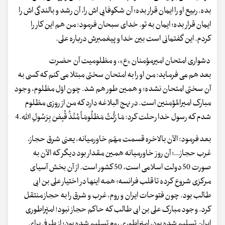
بده. ربیع او را ایمان قرار بده؛ آن شکوفایی اش را، آن رشد و بالندگی اش را
ایمان قرار بده؛ ایمان به تو. خدای سبحان فرمود: من هم این کار را
کردم. این گفتمانی است بین خدا و پیغمبرش درباره علی.
دشواری امتحان امیرمؤمنان «ع»، و مظلومیت آن حضرت
بعد هم می فرماید: من او را به امتحان سختی مبتلا می کنم که کسی به
آن سختی امتحان نشده؛ و همین طور هم شد. چون اوّل مظلوم، وجود
مبارک امیرالمؤمنین است. در نهج البلاغه دارد که من از روزی مظلوم
شدم که رسول خدا رحلت کرد: مَا زِلْتُ مَظلُومَاً مُنْذُ قُبِضَ بِرَسُولِ الله.4
بعد فرمود: الآن بالاخره قسمت مهّم خاورمیانه، یعنی شرق حجاز،
غرب حجاز...؛ آن روز خاورمیانه همین مقدار بود دیگر که الآن به
صورت 50 دولت اسلامی است، 50 کشور است. از آن بخش آسیای
مرکزی شروع کرده تا قلب فرانسه؛ همه اینها در اختیار علی بن ابی
طالب بود. چون فتوحات ایران و روم، غرب و شرق را به حجاز منتقل
کرد. وجود مبارک علی بن ابی طالب که حاکم حجاز نبود! امپَراطوری
ایران تسلیم شده بود، امپَراطوری روم تسلیم شده بود؛ از طرفی برای