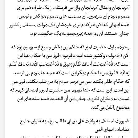
آذربایجان و امثال آذربایجان والی می فرستاد، از یک طرف هم برای
مصر و مردم آن سرزمین. آن قسمت های مصر و مراکش و تونس،
همه اینهایی که الان هر کدام برای خودشان یک دولت مستقل و کشور
جدایی هستند، آن روز همه زیرمجموعه یک حکومت بود.
وجود مبارک حضرت امیر که حاکم این بخش وسیع از سرزمین بود که
الآن 50 دولت و کشور شده است، فرمود: فرق من با حکام دنیا این
است که: قَدْ اَصْبَحْتُ اَخافُ ظُلْمَ رَعیتّی وَ قَدْ اَصْبَحَتِ الاُمَمْ تَخافُ ظُلْمَ
رُعاتُهَا.5 فرق من با حکام دیگر این است که همه جا مردم می ترسند
که حکام، ظلم بکنند؛ من می ترسم مردم به من ظلم بکنند. فرق من
این است. این است که خدا فرمود: من حضرت امیر را امتحانی کردم که
نسبت به دیگران نکردم. جناب ابن أبی الحدید همه سندهای این
موضوع را نقل می کند.
ضرورت تمسّک به ولایت علی بن ابی طالب «ع»، به عنوان جامع
مقامات انبیای الهی