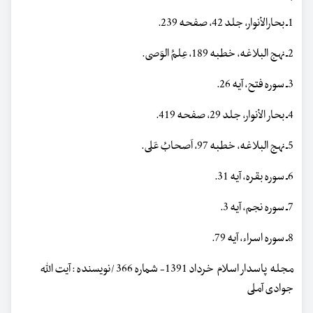
1ـ بحارالأنوار، جلد 42، صفحه 239.
2ـ نهج البلاغه، خطبه 189، عِلمُ الوَصی.
3ـ سوره فتح، آیه 26.
4ـ بحار الأنوار، جلد 29، صفحه 419.
5ـ نهج البلاغه، خطبه 97، اَصحابُ عَلی.
6ـ سوره بقره، آیه 31.
7ـ سوره نجم، آیه 3.
8ـ سوره اسراء، آیه 79.
مجله پاسدار اسلام خرداد 1391- شماره 366 /نویسنده : آیت الله
جوادی آملی