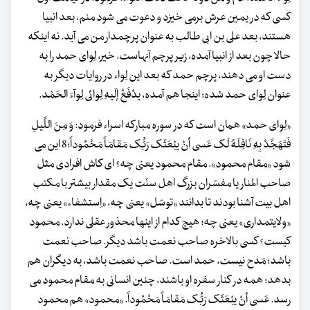
کسی که در یمین عرش برمی خیزد و دعوت می شود منم، بعد انبیا
هستند، بعد علی بن ابی طالب به عنوان پرچمدار من می آید. نه اینکه
حالا چون بعد از انبیا آمده، زیر پرچم آنهاست. خیر، لِوای حمد را به
دست او می دهند، پرچم حمد که بعد این لِواء در روایات دیگر به
عنوان لِوای حمد شده؛ اینجا هم آمده، یدْفَعُ إلَیهِ لِوائی لِوآءَ الحَمْد.
«لِوای حمد» همان است که در سوره مبارکه اسراء فرمود: وَ مِنَ اللَّیلِ
فَتَهَجَّدْ بِهِ نَافِلَهً لَک عَسی أنْ یبْعَثَک رَبُّک مَقامَاً مَحْمُوداً؛8 این می
شود «مقام محمود». مقام محمود یعنی چه؟ ای کاش افرادی مثل
صاحب المنار یا مفسّران بزرگ اهل سنّت یک مقدار بیشتر با مکتب
اهل بیت آشنا بودند تا بدانند «توسّل» یعنی چه، «اِستشفاء» یعنی چه،
«ولایتمداری» یعنی چه؛ هیچ کدام از اینها محذور عقلی ندارد. محمود
کیست؟ کسی بالاخره صاحب نعمت باشد دیگر. صاحب نعمت
باشد؛ مَدح نیست، حمد است. صاحب نعمت باشد، به دیگران هم
بدهد؛ همه در کنار سفره او باشند، چنین انسانی به مقام محمود می
رسد. عَسی أنْ یبْعَثَک رَبُّک مَقامَاً مَحْمُوداً. «محمود» هم محمود