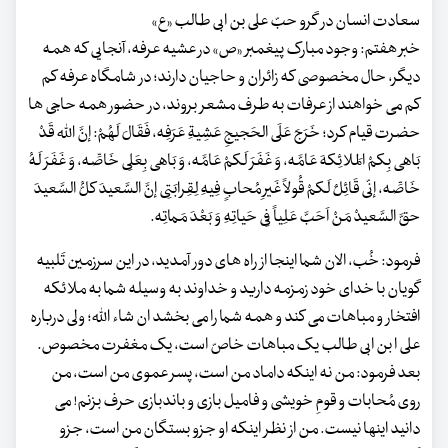
سعادت انسان در گرو حبّ علی بن ابی طالب «ع»
خبر هفتم: وجود مبارک پیغمبر «ص» در عشیه عرفه، آنجایی که همه
دیگر، حال مخصوصی که زائران و حاجیان دارند؛ در شامگاه عرفه کم
کم می خواهند از عرفات به طرف مشعر بروند، در حضور همه حاجی ها
حضرت قیام کرد؛ خَرَجَ عَلَی الحَجیجِ عَشِیةِ عَرَفِه، فَقَالَ لَهُمْ: إنَّ الله قَدْ
بَاهی بِکمْ المَلائِکهَ عَامَّه، وَ غَفَرَ لَکمْ عَامَّه، وَ بَاهی بِعَلِی خَاصِّه، وَ غَفَرَ لَهُ
خَاصِّه، إنّی قَائِلٌ لَکمْ قُولاً غَیرِ مُحابٍ فِیهِ لِقِرابَتِی إنَّ السَّعیدَ کلُّ السَّعیدَ
حقَّ السَّعیدْ مَنْ اَحَبَّ عَلِیاً فِی حَیاتِهِ وَ بَعْدَ مَماتِه.
فرمود: خُب، الان شما اینجا از راه های دور آمدید، در این سرزمین تَلبیه
گویان با خدای خود زمزمه دارید و خداوند به وسیله شما به ملائکه
افتخار و مباهات می کند و همه شما را می بخشد ان شاء الله؛ ولی درباره
علی ا بن ابی طالب یک مباهات خاصّ است، یک مغفرت مخصوص.
بعد فرمود: من نه اینکه داماد من است، پسر عموی من است، من
روی مُحابات و قومِ خویشی و فامیل بازی و باندبازی حرف بزنم! می
دانید اینها نیست. من از نظر اینکه او جزو بستگان من است، جزو