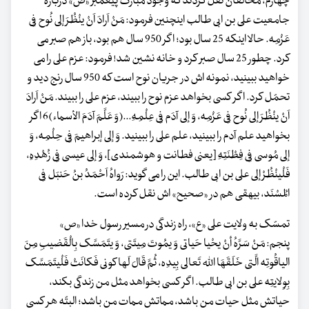
چهارم، مخالفان نقل کردند که وجود مبارک پیغمبر «ص» درباره
جامعیت علی بن ابی طالب اینچنین فرمود: مَنْ اَرادَ اَنْ ینْظُرَ إلی نُوح فِی
عَزْمِه. حالا اینکه 25 سال بود؛ اگر 950 سال هم بود، باز هم صبر می
کرد. چطور 25 سال صبر کرد و خانه نشین شد! فرمود: عزم علی را می
خواهید ببینید، نمونه اش در جریان نوح است که 950 سال رنج دید و
تحمّل کرد. اگر کسی بخواهد عزم نوح را ببیند، عزم علی را ببیند. مَنْ اَرادَ
اَنْ ینْظُرَ إلی نُوح فِی عَزْمِه، وَ إلی آدَم فِی عِلْمِهِ...(وَ عَلَّمَ آدَمَ الأسماء)6 اگر
بخواهید علم آدم را ببینید، علم علی را ببینید. وَ إلی إبراهیمَ فِی حِلْمِه، وَ
إلی مُوسی فِی فِطْنَتِهِ [یعنی فطانت و هوشمندی]، وَ إلی عیسی فِی زُهْدِهِ،
فَلْینْظُرْ إلی علی بن ابی طالب. این را می گوید: رَواهُ اَحْمَدُ بنُ حَنبَل فِی
المُسْنَد، بیهقی هم در «صحیح» اش نقل کرده است.
تمسّک به ولایت علی «ع»، راه زندگی در مسیر رسول خدا «ص»
پنجم: مَنْ سَرَّهُ أنْ یحْیا حَیاتی وَ یمُوتَ مِیتَتی، وَ یتَمَسَّک بِالْقَضیبِ مِنَ
الیاقُوتِه الَّتی خَلَقَهَا الله تَعالی بِیدِه، ثُمَّ قَالَ لَها کونی فَکانَتْ فَلْیتَمَسَّک
بِوِلایتِه علی بن ابی طالب. اگر کسی بخواهد مثل من زندگی بکند،
حیاتش مثل حیات من باشد، مماتش ممات من باشد؛ البتّه هر کسی