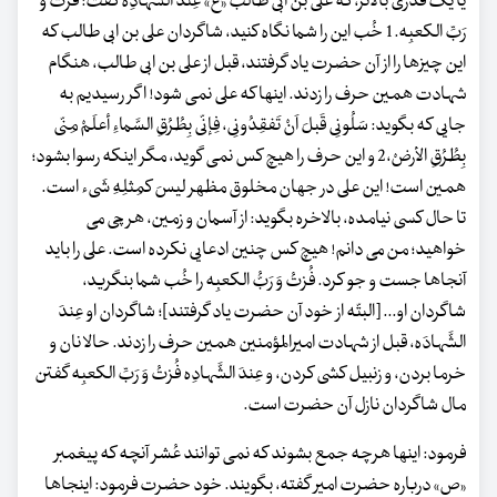
یا یک قدری بالاتر، که علی بن ابی طالب «ع» عِندَ الشَّهادِه گفت: فُزتُ وَ
رَبِّ الکعبِه.1 خُب این را شما نگاه کنید، شاگردان علی بن ابی طالب که
این چیزها را از آن حضرت یاد گرفتند، قبل از علی بن ابی طالب، هنگام
شهادت همین حرف را زدند. اینها که علی نمی شود! اگر رسیدیم به
جایی که بگوید: سَلُونِی قَبلَ اَنْ تَفقِدُونِی، فِإنّی بِطُرُقِ السَّماءِ أعلَمْ مِنّی
بِطُرُقِ الأرضْ،2 و این حرف را هیچ کس نمی گوید، مگر اینکه رسوا بشود؛
همین است! این علی در جهان مخلوق مظهر لیسَ کمِثلِهِ شَیء است.
تا حال کسی نیامده، بالاخره بگوید: از آسمان و زمین، هر چی می
خواهید؛ من می دانم! هیچ کس چنین ادعایی نکرده است. علی را باید
آنجاها جست و جو کرد. فُزتُ وَ رَبُّ الکعبِه را خُب شما بنگرید،
شاگردان او... [البتّه از خود آن حضرت یاد گرفتند]؛ شاگردان او عِندَ
الشَّهادَه، قبل از شهادت امیرالمؤمنین همین حرف را زدند. حالا نان و
خرما بردن، و زنبیل کشی کردن، و عِندَ الشَّهادِه فُزتُ وَ رَبِّ الکعبِه گفتن
مال شاگردان نازل آن حضرت است.
فرمود: اینها هرچه جمع بشوند که نمی توانند عُشر آنچه که پیغمبر
«ص» درباره حضرت امیر گفته، بگویند. خود حضرت فرمود: اینجاها