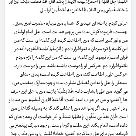
اَللّهُمَّ اَجِلْ قَلبَهُ وَ اجعَلْ رَبیعَهُ الإیمانَ بِک. قَالَ: قَدْ فَعَلْتُ ذلِک غِیرَ اَنّی
مُختَصَّهُ بِشِیءٍ مِنَ البَلاء لَمْ اَختَصْ بِهِ اَحَداً مِنْ اُولِیائی.
عرض کردم: یا الله! آن عهدی که شما با من درباره حضرت امیر بستی،
چیست؟ فرمود: گوش بده! علی پرچم هدایت است، علی امام اولیای
من و نور کسی است که من را اطاعت کرده. این کلمه ای است که من
این کلمه را لازم مردان با تقوا قرار دادم.( اَلزَمَهُمْ کلِمَهَ التَّقوی3 که در
قرآن است)، فرمود: این کلمه ای است که من این کلمه را لازم مردم
باتقوا قرار دادم. هر کس او را دوست داشته باشد، من را دوست دارد.
هر کس علی را اطاعت کند، من را اطاعت کرده است؛ یعنی خدای
سبحان را. علی را به این فضایل بشارت بده؛ وجود مبارک پیغمبر«ص»
می گوید: من علی را بشارت دادم؛ قَدْ بَشَّرتُهُ یا رَب، من به علی این حرف
ها را گفتم؛ و علی در جواب اینها، گفت: أنَا عَبدُ اللهِ فِی قَبضَتِهِ. من بنده او
و در اختیار اویم. اگر بخواهد من را عذاب کند که به وسیله گناهان من
است؛ فَإنْ یعَذِّبنِی بِذُنُوبِی لَمْ یظلِمْ شِیئاً. و اگر خواست آن وعده هایی که
داده است، اتمام بکند؛ این لطف و کرم اوست. وجود مبارک پیغمبر می
فرماید: من برای علی دعا کردم. گفتم: خدایا! قلبش را روشن بکن، جلا