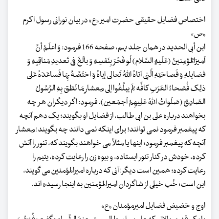
اختصاص فضایل حقیقی حضرت امیر «ع» در بیان نورانی رسول اکرم
«ص»
ابن أبی الحدید در همان جلد نهم، صفحه 166 فرمود: وَ اعلَمْ أنَّ
اَمیرَالمُؤمِنینْ (عَلَیهٍِ السَّلام) لُو فَخَرَ بِنَفسِهِ وَ بالَغَ فِی تَعدیدِ مَناقِبِهِ وَ
فضایلهِ وَ فَصاحَتِهِ الَّتِی آتاهُ اللهُ تَعالی إیاهُ وَ اختَصَّهُ بِهَا فَساعَدَهُ عَلی
ذلِک فُصَحاءُ العَرَبِ کافَّه لَمْ یبلُغُوا إلی مِعشارِ مَا نَطَقَ بِهِ الرَّسُولُ
الصّادِقْ (صَلَواتُ اللهُ عَلِیهِمْ اَجمَعین). فرمود: اگر دیگران هر چه
بخواهند درباره علی بن ابی طالب، از فضایل او بگویند؛ یک دهم آنچه
که پیغمبر فرمود نمی توانند! برای اینکه نمی دانند چه بگویند! مِعشار
آنچه که پیغمبر فرمود؛ اینها یا مثلاً می خواهند بگویند که، تنور را آتش
کرده، خودش در کنار تنور ایستاده، و بیوه زن را رعایت کرده، یتیم را
رعایت کرده؛ همین است دیگر! آنی که درباره امیرالمؤمنین می گویند،
این است؛ خُب خیلی از شاگردان امیرالمؤمنین به اینجا رسیده اند.
اوج و حَضیض فضایل امیرمؤمنان «ع»