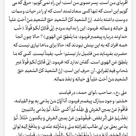
اَقربای من است، پسر عموی من است؛ این راه نمی گویم؛ حرفی که می
گویم این است که تنها کسی سعادتمند است که او را در حیات و ممات
دوست داشته باشد. إنَّ السَّعیدَ کلُّ السَّعیدِ حَقَّ السَّعیدِ مَنْ أحَبَّ عَلیاً
فِی حَیاتِهِ وَ مَماتِه. فرمود: این را بدانید مردم، إنّی قَائِلٌ لَکمْ قُولاً. (خُب
خداوند درباره پیغمبر فرمود: مَا ینْطِقُ عَنِ الهَوی) 7 حالا چون آنجا
همه افراد که به این بینش نبودند که؛ حالا برای ماها نیازی نیست که
حضرت بفرماید من فامیل باز نیستم! خُب، یقیناً نیست. کسی که مَا
ینْطِقُ عَنِ الهَوی است، گفتن ندارد که! فرمود: إنّی قَائِلٌ لَکمْ قُولاً غِیرِ
مُحابٍ فِیهِ لِقِرابَتِی، آن حرف این است: إنَّ السَّعیدَ کلَّ السَّعیدِ حَقَّ
السَّعیدِ مَنْ أحَبَّ عَلِیاً فِی حَیاتِهِ وَ بَعْدَ مَماتِه.
علی «ع»، صاحب «لوای حمد» در قیامت
هشتم: وجود مبارک پیغمبر فرمود: أنَا أوَّلُ مَنْ یدْعی بِهِ یومَ القِیامَه،
فَاَقُومُ عَنْ یمینِ العَرشِ فِی ظِلِّه ثُمَّ اُکسی حُلَّهً، ثُمَّ یدْعی بِالنَبیینَ
بَعْضُهُمْ عَلی اِثْرِ بَعْض، فَیقُومُونَ عَنْ یمینِ العَرشِ وَ یکسَونَ حُلَلاً، ثُمَّ
یدْعی بِعلی بن ابی طالب لِقِرابَتِهِ مِنّی وَ مَنْزِلَتِهِ عِنْدی، وَ یدْفَعُ اِلِیهِ لِوائی
لِواءَ الحَمْد، آدَمْ وَ مَنْ دُونَهُ تَحْتَ ذَلک اللِّواء. فرمود: در قیامت اوّل