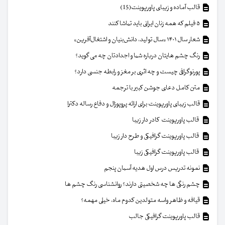
قالب آماده و زیبای پاورپوینت(15)
۵ فیلم که همه زنان ایرانی باید تماشا کنند
شعار سال ۱۴۰۱ «سال تولید، دانش‌بنیان و اشتغال‌آفرین»
رنگ چشم هایتان درباره شما و اجدادتان چه می گوید؟
پورنوگرافی چیست و چه اثری بر مغز و رابطه جنسی دارد؟
متن کامل دعای جوشن کبیر با ترجمه
قالب زیبای پاورپوینت برای ارائه پروپوزال و دفاع رساله دکترا
قالب پاورپوینت کادر دار زیبا
قالب پاورپوینت گرافیکی و طرح دار زیبا
قالب پاورپوینت گرافیکی زیبا
نمونه تدریس درس اول هدیه آسمان پنجم
چشم رنگی ها چه شخصیتی دارند؟ روانشناسی رنگ چشم ها
قیافه و ظاهر واسه متولدین کدوم ماه، خیلی مهمه؟
قالب پاورپوینت گرافیکی جالب