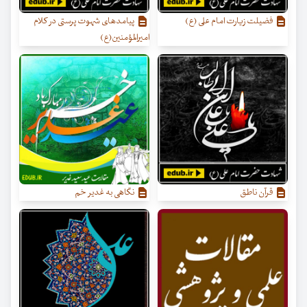
فضيلت زيارت امام على (ع)
پیامدهای شهوت پرستی در کلام
امیرالمؤمنین(ع)
قرآن ناطق
نگاهی به غدیر خم