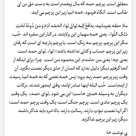
مطلق است. پرچم حمد که مال پیغمبر است به دست علی بن ابی
طالب است. آنگاه فرمود: همه انبیا زیر این پرچم می آیند.
ملاحظه بفرمایید؛ یدْفَعُ إلِیهِ لِوائِی لِواءَ الحَمْد آدَمْ وَ مَنْ‎ دُونَهُ تَحْتَ
ذَلِک اللِّواء. یعنی همه مهمان این ولایتند، در کنار این سفره اند. خُب؛
مگر این پرچم، پرچم سه رنگ است، یا پرچم پارچه ای است که رفتن
زیر این پرچم حساب و کتابی نداشته باشد؟! لِواء، لِوای حمد است.
یعنی چه؟ یعنی من حامدم، این محمود من است. چرا؟ برای اینکه از
آنجا گرفتم دیگر! دلیل ندارد که انسان از جای دیگر نعمت بگیرد، آن
وقت زیر پرچم حمد زید برود! پس همه نِعَمی که به همه انبیا رسیده،
از اینجاست. خُب البتّه اینها صادر اوّلند؛ وقتی اینجور شدند، برکات
دیگران به وسیله همین هاست! این می شود «لِوای حمد». یک وقت
یک پرچم عادی است، پرچم جنگ است؛ یک وقت پرچم حمد است!
اگر آنها نعمت نبوّت دارند، رسالت دارند، بالاخره باید شاکر باشند
دیگر؛ زیر این پرچم شاکرند.
پی نوشت ها: