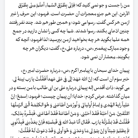
من را جست و جو نمی کنید که! فِإنّی بِطُرُقِ السَّماءِ أعلَمْ مِنّی بِطُرُقِ
الأرضْ. این هم جزو معجزات آن حضرت است. فرمود: این حرف را غیر
از من هر کس گفت، رسوا می شود؛ و همین طور هم شد. چند نفر رفتند
چنین ادّعایی بکنند، رسوا شدند. شما چه کسی را نشان دارید در جمع
همه علما بگوید هر چه بخواهید از من بپرسید! لذا فرمود: آنچه که
وجود مبارک پیغمبر «ص» درباره علی«ع» گفت؛ دیگران هر چه
بگویند، مِعشار آن نمی شود.
پیمان خدای سبحان با پیامبر اکرم «ص» درباره حضرت امیر «ع»
خبر سوّم آن است که: إنَّ اللهَ عَهَدَ إلَی فِی عَلی عَهداً فَقُلْتُ یا رَب بَینهُ لِی.
می گوید: ذات أقدس إله پیمانی درباره علی بن ابی طالب با من بسته و در
میان گذاشته. عرض کردم: خدایا! آن پیمان چیست؟ فرمود: اِسمَعْ! إنَّ
عَلِیاً رایهُ الهُدی وَ اِمامُ اُولیائِی وَ نُورُ مَنْ اَطاعَنِی وَ هُوَ الکلِمَهُ الَّتِی اَلزَمتُهَا
المُتَّقینْ. مَنْ اَحَبَّهُ فَقَدْ اَحَبَّنِی، وَ مَنْ اَطاعَهُ فَقَدْ اَطاعَنِی، فَبَشِّرهُ بِذلِک،
فَقُلْتُ قَدْ بَشَّرْتُهُ یا رَب. فَقَالَ أنَا عَبدُ اللهِ فِی قَبضَتِهِ فَإنْ یعَذِّبنِی فَبِذُنُوبِی
لَمْ یظلِمْ شِیئاً وَ إنْ یتِمَّ لِی مَا وَعَدَنِی وَ هُوَ اُولی وَ قَدْ دَعَوتُ لَهُ فَقُلْتُ: