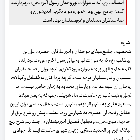
ابیطالب «ع» که به موازات نور وحیانی رسول اکرم «ص» دربردارنده
کلمه جامع الهی بود؛ همواره مورد تکریم اندیشوران و
صاحبنظران مسلمان و غیرمسلمان بوده است.
اشاره:
شخصیت جامع مولای موحدان و امیر عارفان، حضرت علی بن
ابیطالب «ع» که به موازات نور وحیانی رسول اکرم «ص» دربردارنده
کلمه جامع الهی بود؛ همواره مورد تکریم اندیشوران و صاحبنظران
مسلمان و غیرمسلمان بوده است. گرچه پرداختن به فضایل و کمالات
روحانی آن اسوه عدالت و پارسایی محدود به زمان خاصی نیست، اما
تجلی ولایت ناب آن حضرت در ماه شریف رجب که به یمن میلاد
مسعود علوی به «شهر الولایه» مشهور است، مجال مناسبی برای تبیین
حقایق ولایت آن حضرت به شمار می رود. مطلب پیش رو شرح برخی از
احادیث نبوی «ص» در تجلیل فضایل امیرمؤمنان در جلد نهم شرح نهج
البلاغه ابن ابی الحدید معتزلی از زبان شیوای حضرت آیت الله جوادی
آملی است.