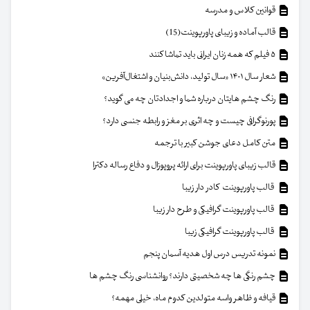
قوانین کلاس و مدرسه
قالب آماده و زیبای پاورپوینت(15)
۵ فیلم که همه زنان ایرانی باید تماشا کنند
شعار سال ۱۴۰۱ «سال تولید، دانش‌بنیان و اشتغال‌آفرین»
رنگ چشم هایتان درباره شما و اجدادتان چه می گوید؟
پورنوگرافی چیست و چه اثری بر مغز و رابطه جنسی دارد؟
متن کامل دعای جوشن کبیر با ترجمه
قالب زیبای پاورپوینت برای ارائه پروپوزال و دفاع رساله دکترا
قالب پاورپوینت کادر دار زیبا
قالب پاورپوینت گرافیکی و طرح دار زیبا
قالب پاورپوینت گرافیکی زیبا
نمونه تدریس درس اول هدیه آسمان پنجم
چشم رنگی ها چه شخصیتی دارند؟ روانشناسی رنگ چشم ها
قیافه و ظاهر واسه متولدین کدوم ماه، خیلی مهمه؟