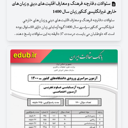
سئوالات دفترچه فرهنگ و معارف اقليت‌های دينی و زبان‌های
خارجی غيرانگليسی کنکور زبان سال 1400
سئوالات دفترچه فرهنگ و معارف اقليت‌هاي ديني و زبان‌هاي خارجي
غيرانگليسي کنکور سراسری سال 1400 گروه آزمایشی زبان دارای 50سئوال بوده
است که داوطلبان می بایست در مدت 37 دقیقه به این سئوالات پاسخ دهند .