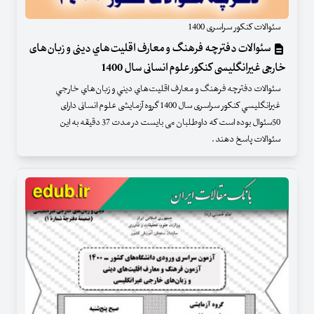
سئوالات کنکور سراسری 1400
سئوالات دفترچه فرهنگ و معارف اقليت‌هاي دينی و زبان‌های
خارجی غيرانگليسی کنکور علوم انسانی سال 1400
سئوالات دفترچه فرهنگ و معارف اقليت‌هاي ديني و زبان‌هاي خارجي
غيرانگليسي کنکور سراسری سال 1400 گروه آزمایشی علوم انسانی دارای
50سئوال بوده است که داوطلبان می بایست در مدت 37 دقیقه به این
سئوالات پاسخ دهند .