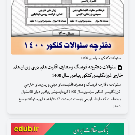
سئوالات کنکور سراسری 1400
سئوالات دفترچه فرهنگ و معارف اقليت‌هاي دينی و زبان‌های
خارجی غيرانگليسی کنکور ریاضی سال 1400
سئوالات دفترچه فرهنگ و معارف اقليت‌هاي ديني و زبان‌هاي خارجي
غيرانگليسي کنکور سراسری سال 1400 گروه آزمایشی ریاضی دارای 50سئوال
بوده است که داوطلبان می بایست در مدت 37 دقیقه به این سئوالات پاسخ
دهند