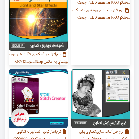
نرم افزار ساخت چهره های متحرک و
سخنگو CrazyTalk Animator PRO
نرم افزار اضافه کردن افکت های نور و
روشنایی به عکس AKVIS LightShop
نرم افزار آماده سازی تصاویر برای
نرم افزار تبدیل تصاویر به الگوی