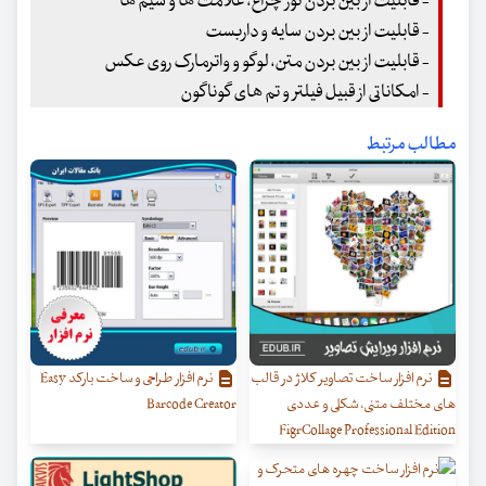
- قابلیت از بین بردن نور چراغ، علامت ها و سیم ها
- قابلیت از بین بردن سایه و داربست
- قابلیت از بین بردن متن، لوگو و واترمارک روی عکس
- امکاناتی از قبیل فیلتر و تم های گوناگون
مطالب مرتبط
نرم افزار ساخت تصاویر کلاژ در قالب
نرم افزار طراحی و ساخت بارکد Easy
های مختلف متنی، شکلی و عددی
Barcode Creator
FigrCollage Professional Edition