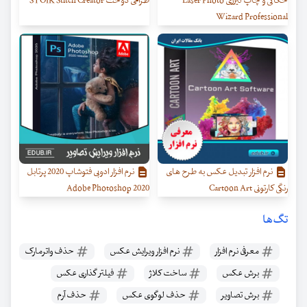
حکاکی و چاپ لیزری Laser Photo
طراحی دوخت STOIK Stitch Creator
Wizard Professional
نرم افزار تبدیل عکس به طرح های
نرم افزار ادوبی فتوشاپ 2020 پرتابل
رنگی کارتونی Cartoon Art
Adobe Photoshop 2020
تگ‌ها
معرفی نرم افزار
نرم افزار ویرایش عکس
حذف واترمارک
برش عکس
ساخت کلاژ
فیلتر گذاری عکس
برش تصاویر
حذف لوگوی عکس
حذف آرم