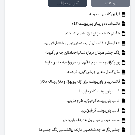
پربیننده
آخرین مطالب
قوانین کلاس و مدرسه
قالب آماده و زیبای پاورپوینت(15)
۵ فیلم که همه زنان ایرانی باید تماشا کنند
شعار سال ۱۴۰۱ «سال تولید، دانش‌بنیان و اشتغال‌آفرین»
رنگ چشم هایتان درباره شما و اجدادتان چه می گوید؟
پورنوگرافی چیست و چه اثری بر مغز و رابطه جنسی دارد؟
متن کامل دعای جوشن کبیر با ترجمه
قالب زیبای پاورپوینت برای ارائه پروپوزال و دفاع رساله دکترا
قالب پاورپوینت کادر دار زیبا
قالب پاورپوینت گرافیکی و طرح دار زیبا
قالب پاورپوینت گرافیکی زیبا
نمونه تدریس درس اول هدیه آسمان پنجم
چشم رنگی ها چه شخصیتی دارند؟ روانشناسی رنگ چشم ها