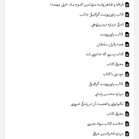
قیافه و ظاهر واسه متولدین کدوم ماه، خیلی مهمه؟
قالب پاورپوینت گرافیکی جالب
اندکی درباره درس‌پژوهی
قالب پاورپوینت
همه زائران سلطان
کتاب پسری که جادویی شد
معرفی کتاب
دوستی با کتاب
قالب پاورپوینت گرافیکی
درباره محسن رضایی
تکنولوژی و اهمیت آن در زندگی امروزی
معرفی کتاب
خلاصه کتاب سواد بصری
درباره فخرالدین عراقی