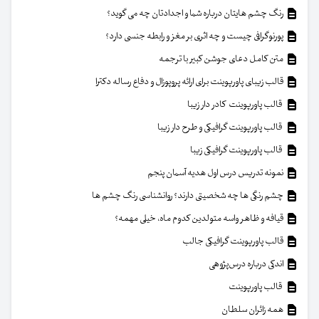
رنگ چشم هایتان درباره شما و اجدادتان چه می گوید؟
پورنوگرافی چیست و چه اثری بر مغز و رابطه جنسی دارد؟
متن کامل دعای جوشن کبیر با ترجمه
قالب زیبای پاورپوینت برای ارائه پروپوزال و دفاع رساله دکترا
قالب پاورپوینت کادر دار زیبا
قالب پاورپوینت گرافیکی و طرح دار زیبا
قالب پاورپوینت گرافیکی زیبا
نمونه تدریس درس اول هدیه آسمان پنجم
چشم رنگی ها چه شخصیتی دارند؟ روانشناسی رنگ چشم ها
قیافه و ظاهر واسه متولدین کدوم ماه، خیلی مهمه؟
قالب پاورپوینت گرافیکی جالب
اندکی درباره درس‌پژوهی
قالب پاورپوینت
همه زائران سلطان