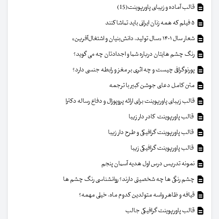
قالب آماده و زیبای پاورپوینت(15)
۵ فیلم که همه زنان ایرانی باید تماشا کنند
شعار سال ۱۴۰۱ «سال تولید، دانش‌بنیان و اشتغال‌آفرین»
رنگ چشم هایتان درباره شما و اجدادتان چه می گوید؟
پورنوگرافی چیست و چه اثری بر مغز و رابطه جنسی دارد؟
متن کامل دعای جوشن کبیر با ترجمه
قالب زیبای پاورپوینت برای ارائه پروپوزال و دفاع رساله دکترا
قالب پاورپوینت کادر دار زیبا
قالب پاورپوینت گرافیکی و طرح دار زیبا
قالب پاورپوینت گرافیکی زیبا
نمونه تدریس درس اول هدیه آسمان پنجم
چشم رنگی ها چه شخصیتی دارند؟ روانشناسی رنگ چشم ها
قیافه و ظاهر واسه متولدین کدوم ماه، خیلی مهمه؟
قالب پاورپوینت گرافیکی جالب