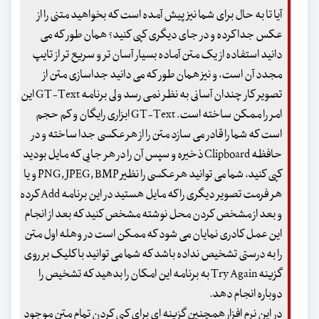
آیا تا به حال برای شما نیز پیش آمده است که بخواهید متنی را از
عکس جدا کرده و در جای دیگری کپی کنید؟ همان طور که می
دانید استفاده از یک متن آماده بسیار آسان تر و سریع تر از تایپ
مجدد آن است، و نیز همان طور که می دانید جداسازی متن از
تصویر کار چندان آسانی به نظر نمی رسد ولی برنامه GT-Text این
امر را ممکن ساخته است. GT-Text ابزاری رایگان و کم حجم
است که شما را قادر می سازد متن را از هر عکسی جدا ساخته و در
حافظه Clipboard ذخیره و سپس آن را در هر جایی که مایل بودید
کپی کنید، شما می توانید هر عکسی را نظیر PNG, JPEG, BMP و یا
هر فرمت تصویر دیگری را که مایل هستید در این برنامه Add کرده
و بعد از مشخص کردن محل نوشته مشخص کنید که بعد از انجام
این عمل کادری نمایان می شود که ممکن است در وهله اول متن
را به درستی تشخیص نداده باشد که شما می توانید با کلیک بر روی
گزینه Try Again به برنامه این امکان را بدهید که تشخیص را
دوباره انجام دهد.
در این نرم افزار همچنین گزینه ای برای کپی کردن تمام متن موجود