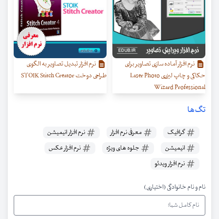
نرم افزار آماده سازی تصاویر برای
نرم افزار تبدیل تصاویر به الگوی
حکاکی و چاپ لیزری Laser Photo
طراحی دوخت STOIK Stitch Creator
Wizard Professional
تگ‌ها
گرافیک
معرفی نرم افزار
نرم افزار انیمیشن
انیمیشن
جلوه های ویژه
نرم افزار عکس
نرم افزار ویدئو
نام و نام خانوادگی (اختیاری)