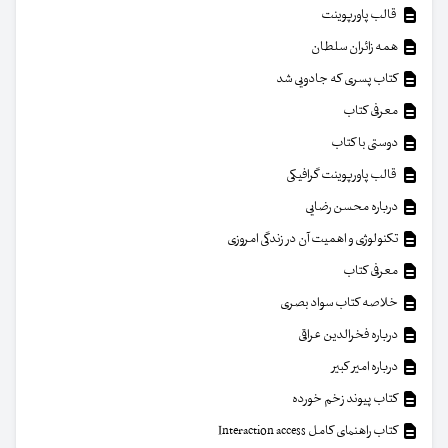
قالب پاورپوینت
همه زائران سلطان
کتاب پسری که جادویی شد
معرفی کتاب
دوستی با کتاب
قالب پاورپوینت گرافیکی
درباره محسن رضایی
تکنولوژی و اهمیت آن در زندگی امروزی
معرفی کتاب
خلاصه کتاب سواد بصری
درباره فخرالدین عراقی
درباره امیر کبیر
کتاب پیوند زخم خورده
کتاب راهنمای کامل Interaction access