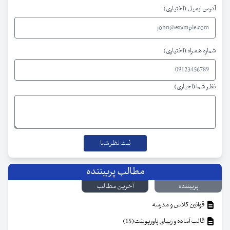
آدرس ایمیل (اختیاری)
شماره همراه (اختیاری)
نظر شما (اجباری)
مطالب پربیننده
پربیننده
آخرین مطالب
قوانین کلاس و مدرسه
قالب آماده و زیبای پاورپوینت(15)