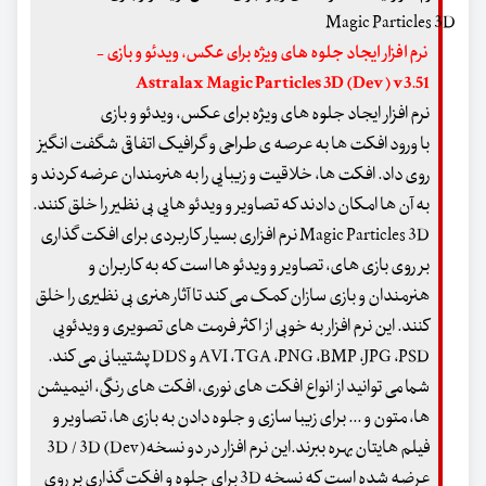
نرم افزار ایجاد جلوه های ویژه برای عکس، ویدئو و بازی -
Astralax Magic Particles 3D (Dev) v3.51
نرم افزار ایجاد جلوه های ویژه برای عکس، ویدئو و بازی
با ورود افکت ها به عرصه ی طراحی و گرافیک اتفاقی شگفت انگیز
روی داد. افکت ها، خلاقیت و زیبایی را به هنرمندان عرضه کردند و
به آن ها امکان دادند که تصاویر و ویدئو هایی بی نظیر را خلق کنند.
Magic Particles 3D نرم افزاری بسیار کاربردی برای افکت گذاری
بر روی بازی های، تصاویر و ویدئو ها است که به کاربران و
هنرمندان و بازی سازان کمک می کند تا آثار هنری بی نظیری را خلق
کنند. این نرم افزار به خوبی از اکثر فرمت های تصویری و ویدئویی
AVI ،TGA ،PNG ،BMP ،JPG ،PSD و DDS پشتیبانی می کند.
شما می توانید از انواع افکت های نوری، افکت های رنگی، انیمیشن
ها، متون و ... برای زیبا سازی و جلوه دادن به بازی ها، تصاویر و
فیلم هایتان بهره ببرند.این نرم افزار در دو نسخه3D / 3D (Dev)
عرضه شده است که نسخه 3D برای جلوه و افکت گذاری بر روی