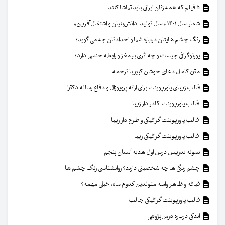
۵ فیلم که همه زنان ایرانی باید تماشا کنند
شعار سال ۱۴۰۱ «سال تولید، دانش‌بنیان و اشتغال‌آفرین»
رنگ چشم هایتان درباره شما و اجدادتان چه می گوید؟
پورنوگرافی چیست و چه اثری بر مغز و رابطه جنسی دارد؟
متن کامل دعای جوشن کبیر با ترجمه
قالب زیبای پاورپوینت برای ارائه پروپوزال و دفاع رساله دکترا
قالب پاورپوینت کادر دار زیبا
قالب پاورپوینت گرافیکی و طرح دار زیبا
قالب پاورپوینت گرافیکی زیبا
نمونه تدریس درس اول هدیه آسمان پنجم
چشم رنگی ها چه شخصیتی دارند؟ روانشناسی رنگ چشم ها
قیافه و ظاهر واسه متولدین کدوم ماه، خیلی مهمه؟
قالب پاورپوینت گرافیکی جالب
اندکی درباره درس‌پژوهی