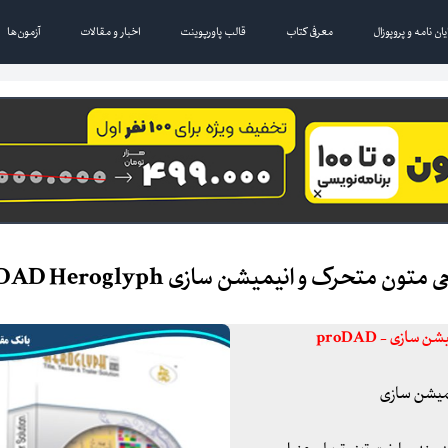
یان نامه و پروپوزال
معرفی کتاب
قالب پاورپوینت
اخبار و مقالات
آزمون‌ها
 متحرک و انیمیشن سازی proDAD Heroglyph
نرم افزار ساخت تیزر، تریلر، عنوان بندی، طراحی متون متحرک و انیمیشن سازی - proDAD
نیمیشن سازی