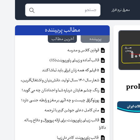
معرفی نرم افزار
مطالب پربیننده
پربیننده
آخرین مطالب
قوانین کلاس و مدرسه
قالب آماده و زیبای پاورپوینت(15)
۵ فیلم که همه زنان ایرانی باید تماشا کنند
شعار سال ۱۴۰۱ «سال تولید، دانش‌بنیان و اشتغال‌آفرین»
رنگ چشم هایتان درباره شما و اجدادتان چه می گوید؟
پورنوگرافی چیست و چه اثری بر مغز و رابطه جنسی دارد؟
متن کامل دعای جوشن کبیر با ترجمه
قالب زیبای پاورپوینت برای ارائه پروپوزال و دفاع رساله
دکترا
قالب پاورپوینت کادر دار زیبا