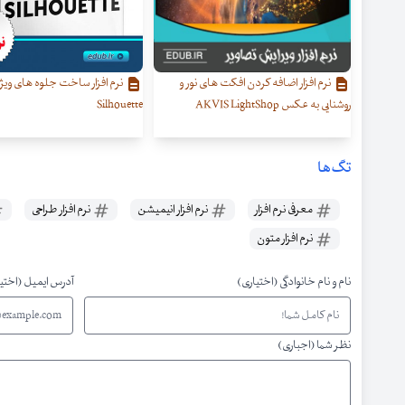
نرم افزار اضافه کردن افکت های نور و
روشنایی به عکس AKVIS LightShop
Silhouette
تگ‌ها
معرفی نرم افزار
نرم افزار انیمیشن
نرم افزار طراحی
نرم افزار متون
نام و نام خانوادگی (اختیاری)
آدرس ایمیل (اختی
نظر شما (اجباری)