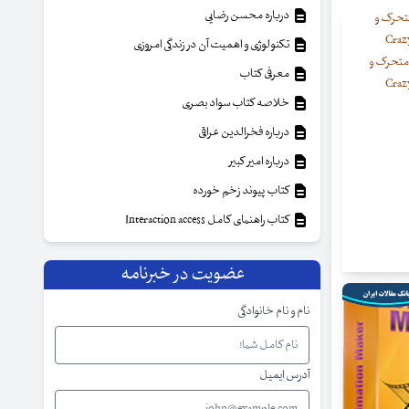
درباره محسن رضایی
تکنولوژی و اهمیت آن در زندگی امروزی
 متحرک و
معرفی کتاب
خلاصه کتاب سواد بصری
درباره فخرالدین عراقی
درباره امیر کبیر
کتاب پیوند زخم خورده
کتاب راهنمای کامل Interaction access
عضویت در خبرنامه
نام و نام خانوادگی
آدرس ایمیل