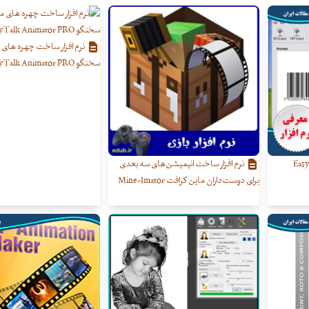
نرم افزار ساخت چهره های
سخنگو CrazyTalk Animator PRO
م افزار طراحی و ساخت بارکد Easy
نرم افزار ساخت انیمیشن‌های سه بعدی
برای دوست‌داران ماین کرافت Mine-Imator