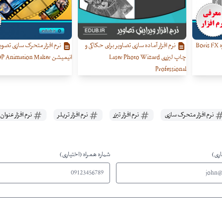
نرم افزار ساخت جلوه های ویژه Boris FX
نرم افزار آماده سازی تصاویر برای حکاکی و
نرم افزار متحرک سازی تصو
چاپ لیزری Laser Photo Wizard
انیمیشن DP Animation Maker
Professional
نرم افزار متحرک سازی
نرم افزار تیزر
نرم افزار تریلر
نرم افزار عنوان
اری)
شماره همراه (اختیاری)