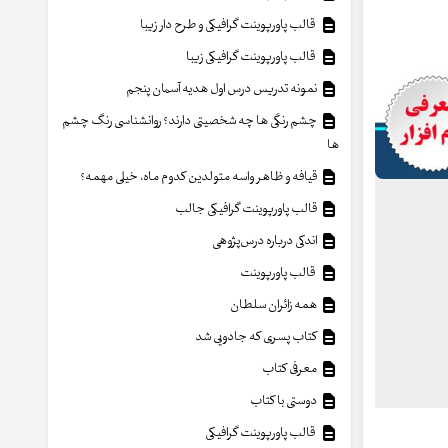
قالب پاورپوینت گرافیکی و طرح دار زیبا
قالب پاورپوینت گرافیکی زیبا
نمونه تدریس درس اول هدیه آسمان پنجم
چشم رنگی ها چه شخصیتی دارند؟ روانشناسی رنگ چشم
ها
قیافه و ظاهر واسه متولدین کدوم ماه، خیلی مهمه؟
قالب پاورپوینت گرافیکی جالب
اندکی درباره درس‌پژوهی
قالب پاورپوینت
همه زائران سلطان
کتاب پسری که جادویی شد
معرفی کتاب
دوستی با کتاب
قالب پاورپوینت گرافیکی