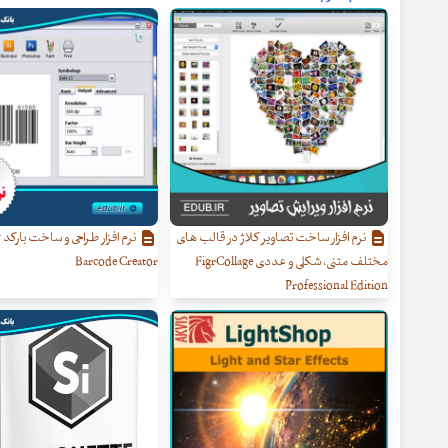
نرم افزار ساخت تصاویر کلاژ در قالب های
نر
مختلف متنی، شکلی و عددی FigrCollage
Barcode Creator
Professional Edition