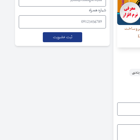
شماره همراه
یر و ساخت
 بندی