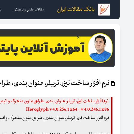
بانک مقالات ایران
مقالات علمی و پژوهشی
پا
نرم افزار ساخت تیزر، تریلر، عنوان بندی، طراحی متون
Heroglyph v4.0.256.1 x64 + v4.0.246.1 x86
نرم افزار ساخت تیزر، تریلر، عنوان بندی، طراحی متون متحرک و ا