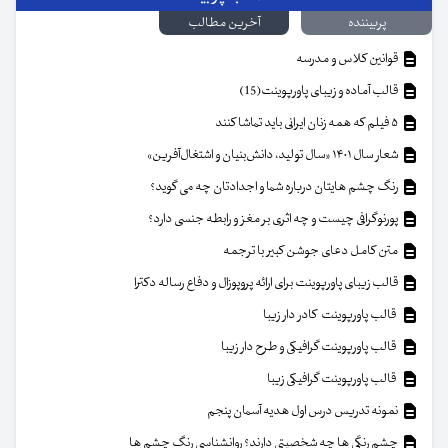
پربیننده
آخرین مطالب
قوانین کلاس و مدرسه
قالب آماده و زیبای پاورپوینت(15)
۵ فیلم که همه زنان ایرانی باید تماشا کنند
شعار سال ۱۴۰۱ «سال تولید، دانش‌بنیان و اشتغال‌آفرین»
رنگ چشم هایتان درباره شما و اجدادتان چه می گوید؟
پورنوگرافی چیست و چه اثری بر مغز و رابطه جنسی دارد؟
متن کامل دعای جوشن کبیر با ترجمه
قالب زیبای پاورپوینت برای ارائه پروپوزال و دفاع رساله دکترا
قالب پاورپوینت کادر دار زیبا
قالب پاورپوینت گرافیکی و طرح دار زیبا
قالب پاورپوینت گرافیکی زیبا
نمونه تدریس درس اول هدیه آسمان پنجم
چشم رنگی ها چه شخصیتی دارند؟ روانشناسی رنگ چشم ها