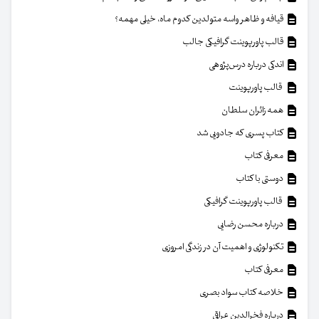
قیافه و ظاهر واسه متولدین کدوم ماه، خیلی مهمه؟
قالب پاورپوینت گرافیکی جالب
اندکی درباره درس‌پژوهی
قالب پاورپوینت
همه زائران سلطان
کتاب پسری که جادویی شد
معرفی کتاب
دوستی با کتاب
قالب پاورپوینت گرافیکی
درباره محسن رضایی
تکنولوژی و اهمیت آن در زندگی امروزی
معرفی کتاب
خلاصه کتاب سواد بصری
درباره فخرالدین عراقی