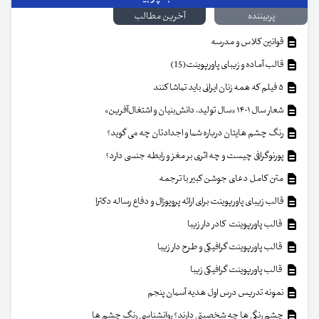
پربیننده
آخرین مطالب
قوانین کلاس و مدرسه
قالب آماده و زیبای پاورپوینت(15)
۵ فیلم که همه زنان ایرانی باید تماشا کنند
شعار سال ۱۴۰۱ «سال تولید، دانش‌بنیان و اشتغال‌آفرین»
رنگ چشم هایتان درباره شما و اجدادتان چه می گوید؟
پورنوگرافی چیست و چه اثری بر مغز و رابطه جنسی دارد؟
متن کامل دعای جوشن کبیر با ترجمه
قالب زیبای پاورپوینت برای ارائه پروپوزال و دفاع رساله دکترا
قالب پاورپوینت کادر دار زیبا
قالب پاورپوینت گرافیکی و طرح دار زیبا
قالب پاورپوینت گرافیکی زیبا
نمونه تدریس درس اول هدیه آسمان پنجم
چشم رنگی ها چه شخصیتی دارند؟ روانشناسی رنگ چشم ها