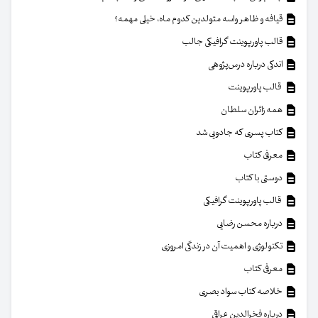
قیافه و ظاهر واسه متولدین کدوم ماه، خیلی مهمه؟
قالب پاورپوینت گرافیکی جالب
اندکی درباره درس‌پژوهی
قالب پاورپوینت
همه زائران سلطان
کتاب پسری که جادویی شد
معرفی کتاب
دوستی با کتاب
قالب پاورپوینت گرافیکی
درباره محسن رضایی
تکنولوژی و اهمیت آن در زندگی امروزی
معرفی کتاب
خلاصه کتاب سواد بصری
درباره فخرالدین عراقی