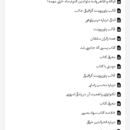
قیافه و ظاهر واسه متولدین کدوم ماه، خیلی مهمه؟
قالب پاورپوینت گرافیکی جالب
اندکی درباره درس‌پژوهی
قالب پاورپوینت
همه زائران سلطان
کتاب پسری که جادویی شد
معرفی کتاب
دوستی با کتاب
قالب پاورپوینت گرافیکی
درباره محسن رضایی
تکنولوژی و اهمیت آن در زندگی امروزی
معرفی کتاب
خلاصه کتاب سواد بصری
درباره فخرالدین عراقی