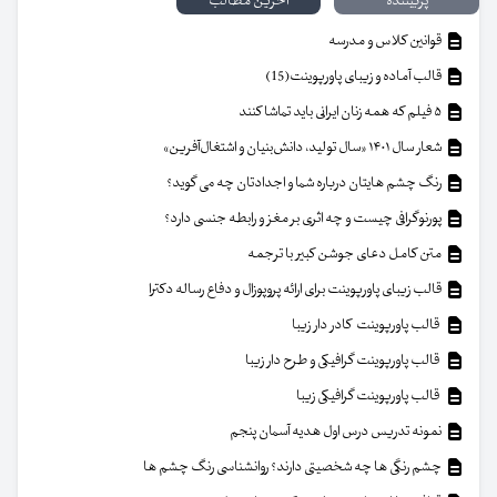
پربیننده
آخرین مطالب
قوانین کلاس و مدرسه
قالب آماده و زیبای پاورپوینت(15)
۵ فیلم که همه زنان ایرانی باید تماشا کنند
شعار سال ۱۴۰۱ «سال تولید، دانش‌بنیان و اشتغال‌آفرین»
رنگ چشم هایتان درباره شما و اجدادتان چه می گوید؟
پورنوگرافی چیست و چه اثری بر مغز و رابطه جنسی دارد؟
متن کامل دعای جوشن کبیر با ترجمه
قالب زیبای پاورپوینت برای ارائه پروپوزال و دفاع رساله دکترا
قالب پاورپوینت کادر دار زیبا
قالب پاورپوینت گرافیکی و طرح دار زیبا
قالب پاورپوینت گرافیکی زیبا
نمونه تدریس درس اول هدیه آسمان پنجم
چشم رنگی ها چه شخصیتی دارند؟ روانشناسی رنگ چشم ها